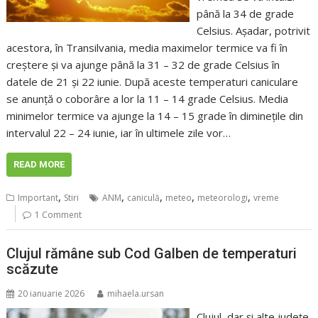
până la 34 de grade
Celsius. Așadar, potrivit
acestora, în Transilvania, media maximelor termice va fi în
creștere și va ajunge până la 31 – 32 de grade Celsius în
datele de 21 și 22 iunie. După aceste temperaturi caniculare
se anunță o coborâre a lor la 11 – 14 grade Celsius. Media
minimelor termice va ajunge la 14 – 15 grade în diminețile din
intervalul 22 – 24 iunie, iar în ultimele zile vor…
READ MORE
,
,
,
,
,
Important
Stiri
ANM
caniculă
meteo
meteorologi
vreme
1 Comment
Clujul rămâne sub Cod Galben de temperaturi
scăzute
20 ianuarie 2026
mihaela.ursan
Clujul, dar și alte județe