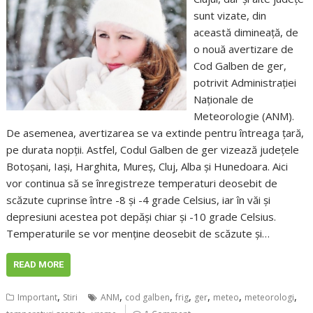
sunt vizate, din
această dimineață, de
o nouă avertizare de
Cod Galben de ger,
potrivit Administrației
Naționale de
Meteorologie (ANM).
De asemenea, avertizarea se va extinde pentru întreaga țară,
pe durata nopții. Astfel, Codul Galben de ger vizează județele
Botoșani, Iași, Harghita, Mureș, Cluj, Alba și Hunedoara. Aici
vor continua să se înregistreze temperaturi deosebit de
scăzute cuprinse între -8 și -4 grade Celsius, iar în văi și
depresiuni acestea pot depăși chiar și -10 grade Celsius.
Temperaturile se vor menține deosebit de scăzute și…
READ MORE
,
,
,
,
,
,
,
Important
Stiri
ANM
cod galben
frig
ger
meteo
meteorologi