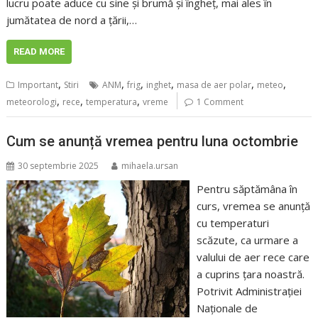
lucru poate aduce cu sine și brumă și îngheț, mai ales în
jumătatea de nord a țării,…
READ MORE
,
,
,
,
,
,
Important
Stiri
ANM
frig
inghet
masa de aer polar
meteo
,
,
,
meteorologi
rece
temperatura
vreme
1 Comment
Cum se anunță vremea pentru luna octombrie
30 septembrie 2025
mihaela.ursan
Pentru săptămâna în
curs, vremea se anunță
cu temperaturi
scăzute, ca urmare a
valului de aer rece care
a cuprins țara noastră.
Potrivit Administrației
Naționale de