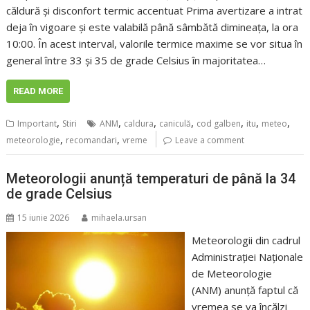
căldură și disconfort termic accentuat Prima avertizare a intrat
deja în vigoare și este valabilă până sâmbătă dimineața, la ora
10:00. În acest interval, valorile termice maxime se vor situa în
general între 33 și 35 de grade Celsius în majoritatea…
READ MORE
,
,
,
,
,
,
,
Important
Stiri
ANM
caldura
caniculă
cod galben
itu
meteo
,
,
meteorologie
recomandari
vreme
Leave a comment
Meteorologii anunță temperaturi de până la 34
de grade Celsius
15 iunie 2026
mihaela.ursan
Meteorologii din cadrul
Administrației Naționale
de Meteorologie
(ANM) anunță faptul că
vremea se va încălzi