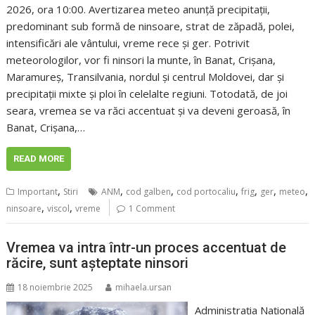
2026, ora 10:00. Avertizarea meteo anunță precipitaţii,
predominant sub formă de ninsoare, strat de zăpadă, polei,
intensificări ale vântului, vreme rece şi ger. Potrivit
meteorologilor, vor fi ninsori la munte, în Banat, Crişana,
Maramureş, Transilvania, nordul şi centrul Moldovei, dar şi
precipitaţii mixte şi ploi în celelalte regiuni. Totodată, de joi
seara, vremea se va răci accentuat şi va deveni geroasă, în
Banat, Crişana,…
READ MORE
,
,
,
,
,
,
,
Important
Stiri
ANM
cod galben
cod portocaliu
frig
ger
meteo
,
,
ninsoare
viscol
vreme
1 Comment
Vremea va intra într-un proces accentuat de
răcire, sunt așteptate ninsori
18 noiembrie 2025
mihaela.ursan
Administrația Națională