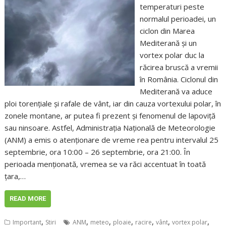
temperaturi peste
normalul perioadei, un
ciclon din Marea
Mediterană și un
vortex polar duc la
răcirea bruscă a vremii
în România. Ciclonul din
Mediterană va aduce
ploi torențiale și rafale de vânt, iar din cauza vortexului polar, în
zonele montane, ar putea fi prezent și fenomenul de lapoviță
sau ninsoare. Astfel, Administrația Națională de Meteorologie
(ANM) a emis o atenționare de vreme rea pentru intervalul 25
septembrie, ora 10:00 – 26 septembrie, ora 21:00. În
perioada menționată, vremea se va răci accentuat în toată
țara,…
READ MORE
,
,
,
,
,
,
,
Important
Stiri
ANM
meteo
ploaie
racire
vânt
vortex polar