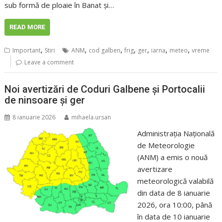
sub formă de ploaie în Banat şi…
READ MORE
,
,
,
,
,
,
,
Important
Stiri
ANM
cod galben
frig
ger
iarna
meteo
vreme
Leave a comment
Noi avertizări de Coduri Galbene și Portocalii
de ninsoare și ger
8 ianuarie 2026
mihaela.ursan
Administrația Națională
de Meteorologie
(ANM) a emis o nouă
avertizare
meteorologică valabilă
din data de 8 ianuarie
2026, ora 10:00, până
în data de 10 ianuarie