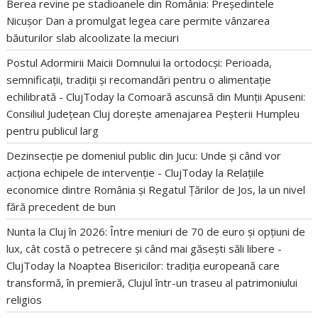
Berea revine pe stadioanele din România: Președintele
Nicușor Dan a promulgat legea care permite vânzarea
băuturilor slab alcoolizate la meciuri
Postul Adormirii Maicii Domnului la ortodocși: Perioada,
semnificații, tradiții și recomandări pentru o alimentație
echilibrată - ClujToday
la
Comoară ascunsă din Munții Apuseni:
Consiliul Județean Cluj dorește amenajarea Peșterii Humpleu
pentru publicul larg
Dezinsecție pe domeniul public din Jucu: Unde și când vor
acționa echipele de intervenție - ClujToday
la
Relațiile
economice dintre România și Regatul Țărilor de Jos, la un nivel
fără precedent de bun
Nunta la Cluj în 2026: Între meniuri de 70 de euro și opțiuni de
lux, cât costă o petrecere și când mai găsești săli libere -
ClujToday
la
Noaptea Bisericilor: tradiția europeană care
transformă, în premieră, Clujul într-un traseu al patrimoniului
religios