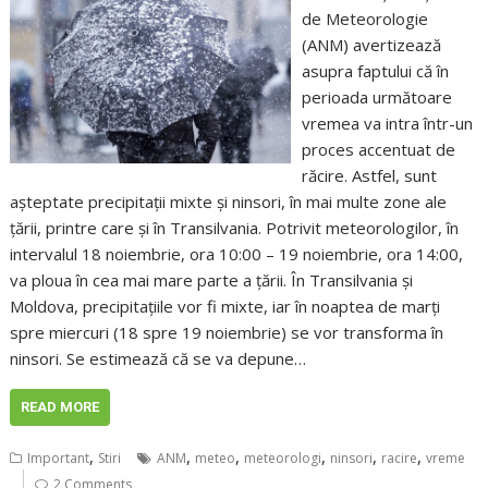
de Meteorologie
(ANM) avertizează
asupra faptului că în
perioada următoare
vremea va intra într-un
proces accentuat de
răcire. Astfel, sunt
așteptate precipitații mixte și ninsori, în mai multe zone ale
țării, printre care și în Transilvania. Potrivit meteorologilor, în
intervalul 18 noiembrie, ora 10:00 – 19 noiembrie, ora 14:00,
va ploua în cea mai mare parte a țării. În Transilvania și
Moldova, precipitațiile vor fi mixte, iar în noaptea de marți
spre miercuri (18 spre 19 noiembrie) se vor transforma în
ninsori. Se estimează că se va depune…
READ MORE
,
,
,
,
,
,
Important
Stiri
ANM
meteo
meteorologi
ninsori
racire
vreme
2 Comments