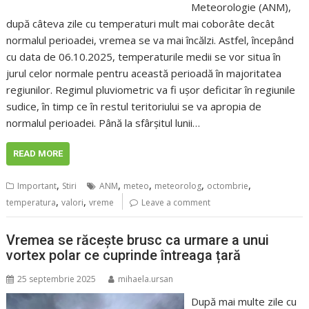
Meteorologie (ANM),
după câteva zile cu temperaturi mult mai coborâte decât
normalul perioadei, vremea se va mai încălzi. Astfel, începând
cu data de 06.10.2025, temperaturile medii se vor situa în
jurul celor normale pentru această perioadă în majoritatea
regiunilor. Regimul pluviometric va fi ușor deficitar în regiunile
sudice, în timp ce în restul teritoriului se va apropia de
normalul perioadei. Până la sfârșitul lunii…
READ MORE
,
,
,
,
,
Important
Stiri
ANM
meteo
meteorolog
octombrie
,
,
temperatura
valori
vreme
Leave a comment
Vremea se răcește brusc ca urmare a unui
vortex polar ce cuprinde întreaga țară
25 septembrie 2025
mihaela.ursan
După mai multe zile cu