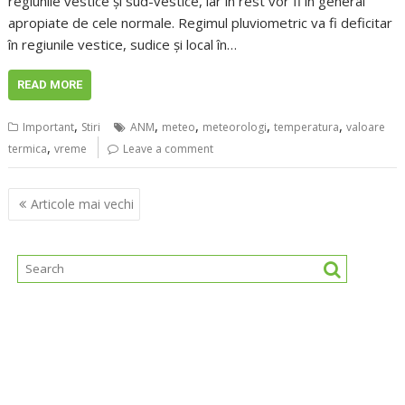
regiunile vestice și sud-vestice, iar în rest vor fi în general
apropiate de cele normale. Regimul pluviometric va fi deficitar
în regiunile vestice, sudice și local în…
READ MORE
,
,
,
,
,
Important
Stiri
ANM
meteo
meteorologi
temperatura
valoare
,
termica
vreme
Leave a comment
Navigare
Articole mai vechi
în
articole