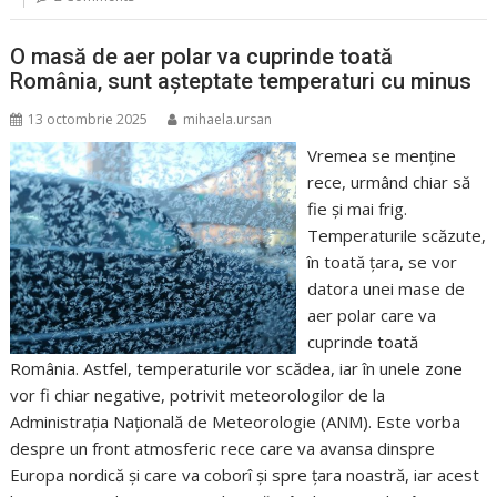
O masă de aer polar va cuprinde toată
România, sunt așteptate temperaturi cu minus
13 octombrie 2025
mihaela.ursan
Vremea se menține
rece, urmând chiar să
fie și mai frig.
Temperaturile scăzute,
în toată țara, se vor
datora unei mase de
aer polar care va
cuprinde toată
România. Astfel, temperaturile vor scădea, iar în unele zone
vor fi chiar negative, potrivit meteorologilor de la
Administrația Națională de Meteorologie (ANM). Este vorba
despre un front atmosferic rece care va avansa dinspre
Europa nordică și care va coborî și spre țara noastră, iar acest