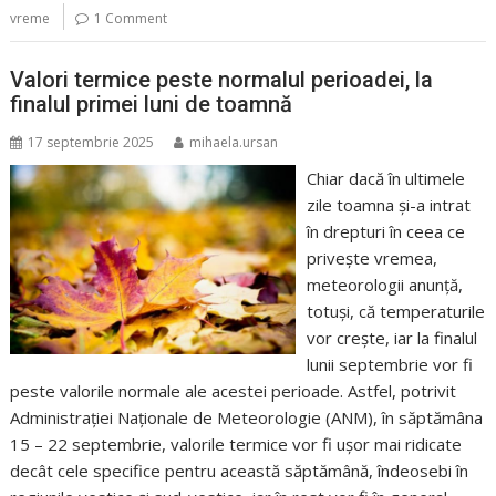
vreme
1 Comment
Valori termice peste normalul perioadei, la
finalul primei luni de toamnă
17 septembrie 2025
mihaela.ursan
Chiar dacă în ultimele
zile toamna și-a intrat
în drepturi în ceea ce
privește vremea,
meteorologii anunță,
totuși, că temperaturile
vor crește, iar la finalul
lunii septembrie vor fi
peste valorile normale ale acestei perioade. Astfel, potrivit
Administrației Naționale de Meteorologie (ANM), în săptămâna
15 – 22 septembrie, valorile termice vor fi ușor mai ridicate
decât cele specifice pentru această săptămână, îndeosebi în