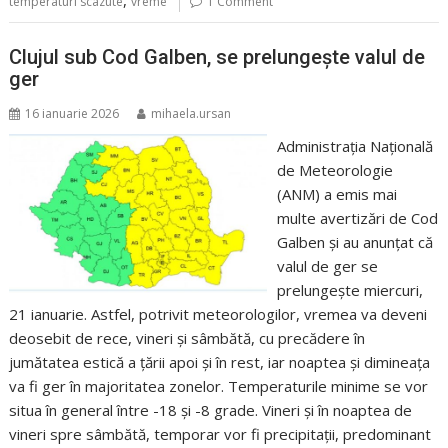
,
temperaturi scazute
vreme
1 Comment
Clujul sub Cod Galben, se prelungește valul de
ger
16 ianuarie 2026
mihaela.ursan
Administrația Națională
de Meteorologie
(ANM) a emis mai
multe avertizări de Cod
Galben și au anunțat că
valul de ger se
prelungește miercuri,
21 ianuarie. Astfel, potrivit meteorologilor, vremea va deveni
deosebit de rece, vineri şi sâmbătă, cu precădere în
jumătatea estică a ţării apoi şi în rest, iar noaptea şi dimineaţa
va fi ger în majoritatea zonelor. Temperaturile minime se vor
situa în general între -18 şi -8 grade. Vineri şi în noaptea de
vineri spre sâmbătă, temporar vor fi precipitaţii, predominant