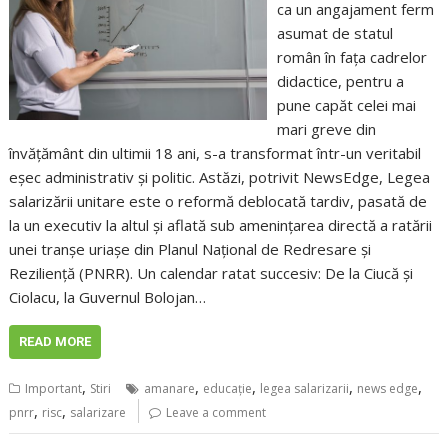
ca un angajament ferm
asumat de statul
român în fața cadrelor
didactice, pentru a
pune capăt celei mai
mari greve din
învățământ din ultimii 18 ani, s-a transformat într-un veritabil
eșec administrativ și politic. Astăzi, potrivit NewsEdge, Legea
salarizării unitare este o reformă deblocată tardiv, pasată de
la un executiv la altul și aflată sub amenințarea directă a ratării
unei tranșe uriașe din Planul Național de Redresare și
Reziliență (PNRR). Un calendar ratat succesiv: De la Ciucă și
Ciolacu, la Guvernul Bolojan…
READ MORE
,
,
,
,
,
Important
Stiri
amanare
educaţie
legea salarizarii
news edge
,
,
pnrr
risc
salarizare
Leave a comment