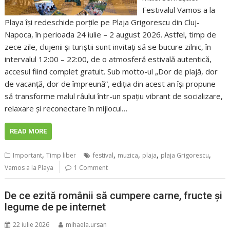
Festivalul Vamos a la
Playa își redeschide porțile pe Plaja Grigorescu din Cluj-
Napoca, în perioada 24 iulie – 2 august 2026. Astfel, timp de
zece zile, clujenii și turiștii sunt invitați să se bucure zilnic, în
intervalul 12:00 – 22:00, de o atmosferă estivală autentică,
accesul fiind complet gratuit. Sub motto-ul „Dor de plajă, dor
de vacanță, dor de împreună”, ediția din acest an își propune
să transforme malul râului într-un spațiu vibrant de socializare,
relaxare și reconectare în mijlocul…
READ MORE
,
,
,
,
,
Important
Timp liber
festival
muzica
plaja
plaja Grigorescu
Vamos a la Playa
1 Comment
De ce ezită românii să cumpere carne, fructe și
legume de pe internet
22 iulie 2026
mihaela.ursan