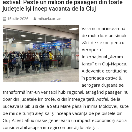
estival: Peste un milion de pasageri din toate
județele își încep vacanța de la Cluj
15 iulie 2026
mihaela.ursan
Vara nu mai înseamnă
de mult doar un simplu
vârf de sezon pentru
Aeroportul
Internațional „Avram
Iancu” din Cluj-Napoca.
A devenit o certitudine:
în perioada estivală,
aerogara clujeană se
transformă într-un veritabil hub regional, atrăgând pasageri nu
doar din județele limitrofe, ci din întreaga țară. Astfel, de la
Suceava la Sibiu și de la Satu Mare până în inima Moldovei, sute
de mii de turiști aleg să își înceapă vacanța de pe pistele din
Cluj. Acest aflux masiv generează un impact economic și social
considerabil asupra întregii comunități locale și…