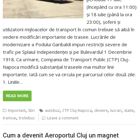
(începând cu ora 11:00)
și 18 iulie (până la ora
23:00), șoferii și
utilizatorii mijloacelor de transport în comun trebuie să aibă în
vedere modificări importante de trasee. Lucrările de
modernizare a Podului Garibaldi impun restricții severe de
trafic pe Splaiul Independenței și pe Bulevardul 1 Decembrie
1918. Ca urmare, Compania de Transport Public (CTP) Cluj-
Napoca modifică substanțial traseele mai multor linii
importante. Iată cum se va circula pe parcursul celor două zile:
1. Liniile…
READ MORE
,
,
,
,
,
,
Important
Stiri
autobuz
CTP Cluj-Napoca
deviere
lucrari
statie
,
tramvai
troleibuz
Leave a comment
Cum a devenit Aeroportul Cluj un magnet