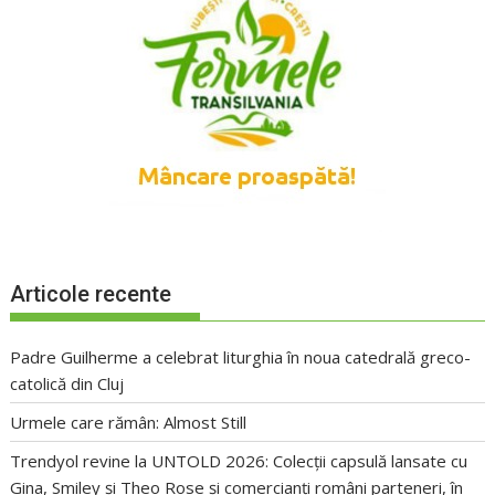
Articole recente
Padre Guilherme a celebrat liturghia în noua catedrală greco-
catolică din Cluj
Urmele care rămân: Almost Still
Trendyol revine la UNTOLD 2026: Colecții capsulă lansate cu
Gina, Smiley și Theo Rose și comercianți români parteneri, în