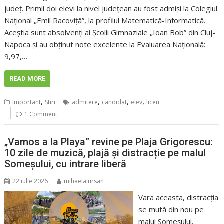
județ. Primii doi elevi la nivel județean au fost admiși la Colegiul
Național „Emil Racoviță”, la profilul Matematică-Informatică.
Aceștia sunt absolvenți ai Școlii Gimnaziale „Ioan Bob” din Cluj-
Napoca și au obținut note excelente la Evaluarea Națională:
9,97,…
READ MORE
,
,
,
,
Important
Stiri
admitere
candidat
elev
liceu
1 Comment
„Vamos a la Playa” revine pe Plaja Grigorescu:
10 zile de muzică, plajă și distracție pe malul
Someșului, cu intrare liberă
22 iulie 2026
mihaela.ursan
Vara aceasta, distracția
se mută din nou pe
malul Someșului.