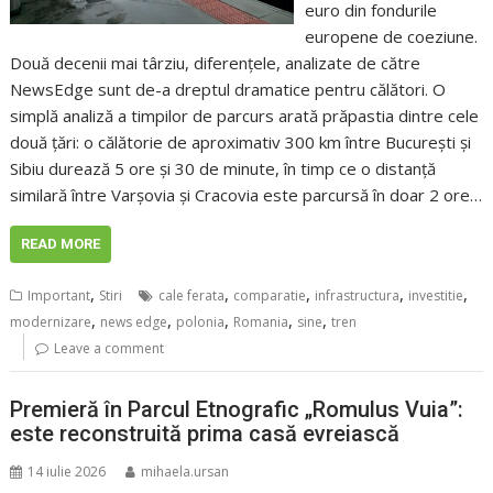
euro din fondurile
europene de coeziune.
Două decenii mai târziu, diferențele, analizate de către
NewsEdge sunt de-a dreptul dramatice pentru călători. O
simplă analiză a timpilor de parcurs arată prăpastia dintre cele
două țări: o călătorie de aproximativ 300 km între București și
Sibiu durează 5 ore și 30 de minute, în timp ce o distanță
similară între Varșovia și Cracovia este parcursă în doar 2 ore…
READ MORE
,
,
,
,
,
Important
Stiri
cale ferata
comparatie
infrastructura
investitie
,
,
,
,
,
modernizare
news edge
polonia
Romania
sine
tren
Leave a comment
Premieră în Parcul Etnografic „Romulus Vuia”:
este reconstruită prima casă evreiască
14 iulie 2026
mihaela.ursan