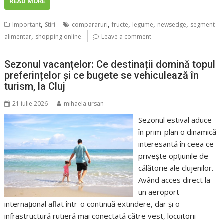
READ MORE
,
,
,
,
,
Important
Stiri
compararuri
fructe
legume
newsedge
segment
,
alimentar
shopping online
Leave a comment
Sezonul vacanțelor: Ce destinații domină topul
preferințelor și ce bugete se vehiculează în
turism, la Cluj
21 iulie 2026
mihaela.ursan
Sezonul estival aduce
în prim-plan o dinamică
interesantă în ceea ce
privește opțiunile de
călătorie ale clujenilor.
Având acces direct la
un aeroport
internațional aflat într-o continuă extindere, dar și o
infrastructură rutieră mai conectată către vest, locuitorii