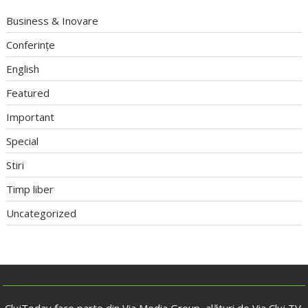
Business & Inovare
Conferințe
English
Featured
Important
Special
Stiri
Timp liber
Uncategorized
ClujToday face parte din Via Media Group, alături de Via Cluj TV,