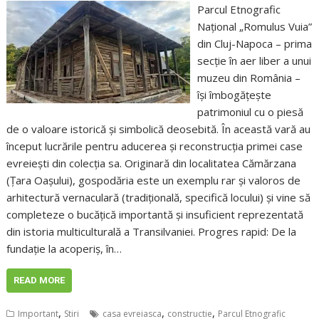
Parcul Etnografic
Național „Romulus Vuia”
din Cluj-Napoca – prima
secție în aer liber a unui
muzeu din România –
își îmbogățește
patrimoniul cu o piesă
de o valoare istorică și simbolică deosebită. În această vară au
început lucrările pentru aducerea și reconstrucția primei case
evreiești din colecția sa. Originară din localitatea Cămărzana
(Țara Oașului), gospodăria este un exemplu rar și valoros de
arhitectură vernaculară (tradițională, specifică locului) și vine să
completeze o bucățică importantă și insuficient reprezentată
din istoria multiculturală a Transilvaniei. Progres rapid: De la
fundație la acoperiș, în…
READ MORE
,
,
,
Important
Stiri
casa evreiasca
constructie
Parcul Etnografic