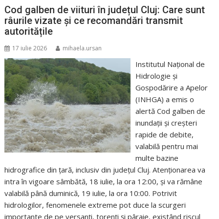
Cod galben de viituri în județul Cluj: Care sunt
râurile vizate și ce recomandări transmit
autoritățile
17 iulie 2026
mihaela.ursan
Institutul Național de
Hidrologie și
Gospodărire a Apelor
(INHGA) a emis o
alertă Cod galben de
inundații și creșteri
rapide de debite,
valabilă pentru mai
multe bazine
hidrografice din țară, inclusiv din județul Cluj. Atenționarea va
intra în vigoare sâmbătă, 18 iulie, la ora 12:00, și va rămâne
valabilă până duminică, 19 iulie, la ora 10:00. Potrivit
hidrologilor, fenomenele extreme pot duce la scurgeri
importante de pe versanți, torenți și pâraie, existând riscul