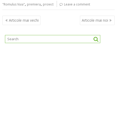
,
,
"Romulus Vuia"
premiera
proiect
Leave a comment
Navigare
Articole mai vechi
Articole mai noi
în
articole