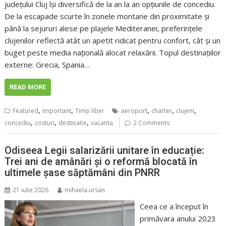
județului Cluj își diversifică de la an la an opțiunile de concediu.
De la escapade scurte în zonele montane din proximitate și
până la sejururi alese pe plajele Mediteranei, preferințele
clujenilor reflectă atât un apetit ridicat pentru confort, cât și un
buget peste media națională alocat relaxării. Topul destinațiilor
externe: Grecia, Spania…
READ MORE
,
,
,
,
,
Featured
Important
Timp liber
aeroport
charter
clujeni
,
,
,
concediu
costuri
destinatie
vacanta
2 Comments
Odiseea Legii salarizării unitare în educație:
Trei ani de amânări și o reformă blocată în
ultimele șase săptămâni din PNRR
21 iulie 2026
mihaela.ursan
Ceea ce a început în
primăvara anului 2023