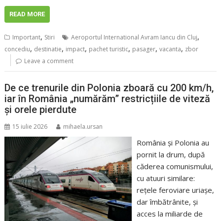
READ MORE
,
,
Important
Stiri
Aeroportul International Avram Iancu din Cluj
,
,
,
,
,
,
concediu
destinatie
impact
pachet turistic
pasager
vacanta
zbor
Leave a comment
De ce trenurile din Polonia zboară cu 200 km/h,
iar în România „numărăm” restricțiile de viteză
și orele pierdute
15 iulie 2026
mihaela.ursan
România și Polonia au
pornit la drum, după
căderea comunismului,
cu atuuri similare:
rețele feroviare uriașe,
dar îmbătrânite, și
acces la miliarde de