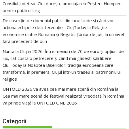
Consiliul Județean Cluj dorește amenajarea Peșterii Humpleu
pentru publicul larg
Dezinsecție pe domeniul public din Jucu: Unde și când vor
acționa echipele de intervenție - ClujToday
la
Relațiile
economice dintre România și Regatul Țărilor de Jos, la un nivel
fără precedent de bun
Nunta la Cluj în 2026: Între meniuri de 70 de euro și opțiuni de
lux, cât costă o petrecere și când mai găsești săli libere -
ClujToday
la
Noaptea Bisericilor: tradiția europeană care
transformă, în premieră, Clujul într-un traseu al patrimoniului
religios
UNTOLD 2026 va avea cea mai mare scenă din România
la
Cea mai mare scenă de festival realizată vreodată în România
va prinde viață la UNTOLD ONE 2026
Categorii