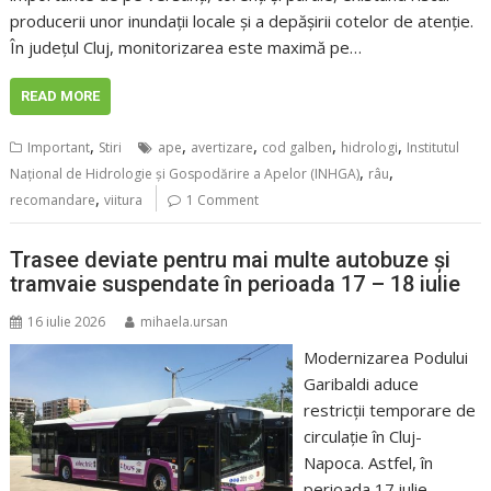
producerii unor inundații locale și a depășirii cotelor de atenție.
În județul Cluj, monitorizarea este maximă pe…
READ MORE
,
,
,
,
,
Important
Stiri
ape
avertizare
cod galben
hidrologi
Institutul
,
,
Național de Hidrologie și Gospodărire a Apelor (INHGA)
râu
,
recomandare
viitura
1 Comment
Trasee deviate pentru mai multe autobuze și
tramvaie suspendate în perioada 17 – 18 iulie
16 iulie 2026
mihaela.ursan
Modernizarea Podului
Garibaldi aduce
restricții temporare de
circulație în Cluj-
Napoca. Astfel, în
perioada 17 iulie