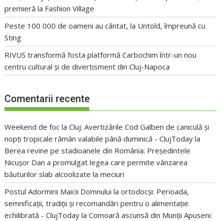
premieră la Fashion Village
Peste 100 000 de oameni au cântat, la Untold, împreună cu
Sting
RIVUS transformă fosta platformă Carbochim într-un nou
centru cultural și de divertisment din Cluj-Napoca
Comentarii recente
Weekend de foc la Cluj: Avertizările Cod Galben de caniculă și
nopți tropicale rămân valabile până duminică - ClujToday
la
Berea revine pe stadioanele din România: Președintele
Nicușor Dan a promulgat legea care permite vânzarea
băuturilor slab alcoolizate la meciuri
Postul Adormirii Maicii Domnului la ortodocși: Perioada,
semnificații, tradiții și recomandări pentru o alimentație
echilibrată - ClujToday
la
Comoară ascunsă din Munții Apuseni: