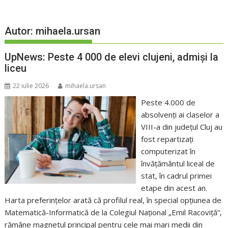
Autor:
mihaela.ursan
UpNews: Peste 4 000 de elevi clujeni, admiși la
liceu
22 iulie 2026
mihaela.ursan
Peste 4.000 de
absolvenți ai claselor a
VIII-a din județul Cluj au
fost repartizați
computerizat în
învățământul liceal de
stat, în cadrul primei
etape din acest an.
Harta preferințelor arată că profilul real, în special opțiunea de
Matematică-Informatică de la Colegiul Național „Emil Racoviță”,
rămâne magnetul principal pentru cele mai mari medii din