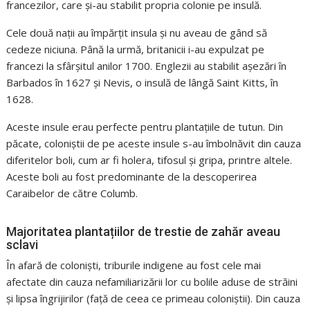
francezilor, care și-au stabilit propria colonie pe insulă.
Cele două nații au împărțit insula și nu aveau de gând să
cedeze niciuna. Până la urmă, britanicii i-au expulzat pe
francezi la sfârșitul anilor 1700. Englezii au stabilit așezări în
Barbados în 1627 și Nevis, o insulă de lângă Saint Kitts, în
1628.
Aceste insule erau perfecte pentru plantațiile de tutun. Din
păcate, coloniștii de pe aceste insule s-au îmbolnăvit din cauza
diferitelor boli, cum ar fi holera, tifosul și gripa, printre altele.
Aceste boli au fost predominante de la descoperirea
Caraibelor de către Columb.
Majoritatea plantațiilor de trestie de zahăr aveau
sclavi
În afară de coloniști, triburile indigene au fost cele mai
afectate din cauza nefamiliarizării lor cu bolile aduse de străini
și lipsa îngrijirilor (față de ceea ce primeau coloniștii). Din cauza