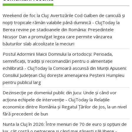
Weekend de foc la Cluj: Avertizările Cod Galben de caniculă și
nopți tropicale rămân valabile până duminică - ClujToday
la
Berea revine pe stadioanele din România: Președintele
Nicușor Dan a promulgat legea care permite vânzarea
băuturilor slab alcoolizate la meciuri
Postul Adormirii Maicii Domnului la ortodocși: Perioada,
semnificații, tradiții și recomandări pentru o alimentație
echilibrată - ClujToday
la
Comoară ascunsă din Munții Apuseni:
Consiliul Județean Cluj dorește amenajarea Peșterii Humpleu
pentru publicul larg
Dezinsecție pe domeniul public din Jucu: Unde și când vor
acționa echipele de intervenție - ClujToday
la
Relațiile
economice dintre România și Regatul Țărilor de Jos, la un nivel
fără precedent de bun
Nunta la Cluj în 2026: Între meniuri de 70 de euro și opțiuni de
lux, cât costă o petrecere și când mai găsești săli libere -