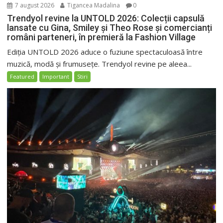
7 august 2026
Tigancea Madalina
0
Trendyol revine la UNTOLD 2026: Colecții capsulă
lansate cu Gina, Smiley și Theo Rose și comercianți
români parteneri, în premieră la Fashion Village
Ediția UNTOLD 2026 aduce o fuziune spectaculoasă între
muzică, modă și frumusețe. Trendyol revine pe aleea...
Featured
Important
Stiri