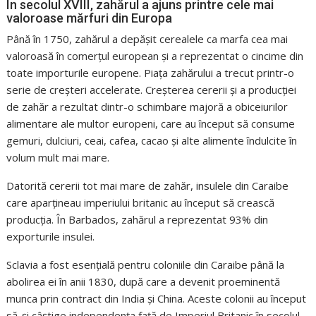
În secolul XVIII, zahărul a ajuns printre cele mai
valoroase mărfuri din Europa
Până în 1750, zahărul a depășit cerealele ca marfa cea mai
valoroasă în comerțul european și a reprezentat o cincime din
toate importurile europene. Piața zahărului a trecut printr-o
serie de creșteri accelerate. Creșterea cererii și a producției
de zahăr a rezultat dintr-o schimbare majoră a obiceiurilor
alimentare ale multor europeni, care au început să consume
gemuri, dulciuri, ceai, cafea, cacao și alte alimente îndulcite în
volum mult mai mare.
Datorită cererii tot mai mare de zahăr, insulele din Caraibe
care aparțineau imperiului britanic au început să crească
producția. În Barbados, zahărul a reprezentat 93% din
exporturile insulei.
Sclavia a fost esențială pentru coloniile din Caraibe până la
abolirea ei în anii 1830, după care a devenit proeminentă
munca prin contract din India și China. Aceste colonii au început
să-și câștige independența față de Imperiul Britanic în secolul