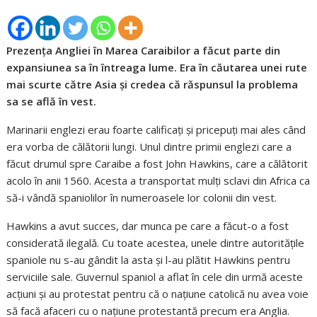
Prezența Angliei în Marea Caraibilor a făcut parte din
expansiunea sa în întreaga lume. Era în căutarea unei rute
mai scurte către Asia și credea că răspunsul la problema
sa se află în vest.
Marinarii englezi erau foarte calificați și pricepuți mai ales când
era vorba de călătorii lungi. Unul dintre primii englezi care a
făcut drumul spre Caraibe a fost John Hawkins, care a călătorit
acolo în anii 1560. Acesta a transportat mulți sclavi din Africa ca
să-i vândă spaniolilor în numeroasele lor colonii din vest.
Hawkins a avut succes, dar munca pe care a făcut-o a fost
considerată ilegală. Cu toate acestea, unele dintre autoritățile
spaniole nu s-au gândit la asta și l-au plătit Hawkins pentru
serviciile sale. Guvernul spaniol a aflat în cele din urmă aceste
acțiuni și au protestat pentru că o națiune catolică nu avea voie
să facă afaceri cu o națiune protestantă precum era Anglia.