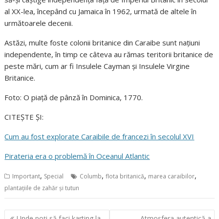
al XX-lea, începând cu Jamaica în 1962, urmată de altele în
următoarele decenii.
Astăzi, multe foste colonii britanice din Caraibe sunt națiuni
independente, în timp ce câteva au rămas teritorii britanice de
peste mări, cum ar fi Insulele Cayman și Insulele Virgine
Britanice.
Foto: O piață de pânză în Dominica, 1770.
CITEȘTE ȘI:
Cum au fost explorate Caraibile de francezi în secolul XVI
Pirateria era o problemă în Oceanul Atlantic
,
,
,
,
Important
Special
Columb
flota britanică
marea caraibilor
plantațiile de zahăr și tutun
Navigare
Unde poți să faci karting la
Atmosfera autentică a