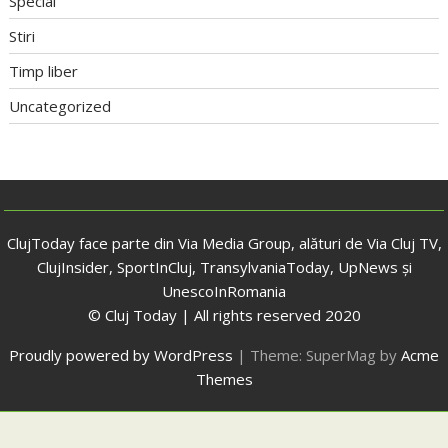
Special
Stiri
Timp liber
Uncategorized
ClujToday face parte din Via Media Group, alături de Via Cluj TV,
ClujInsider, SportInCluj, TransylvaniaToday, UpNews și
UnescoInRomania
© Cluj Today | All rights reserved 2020
Proudly powered by WordPress
|
Theme: SuperMag by
Acme
Themes