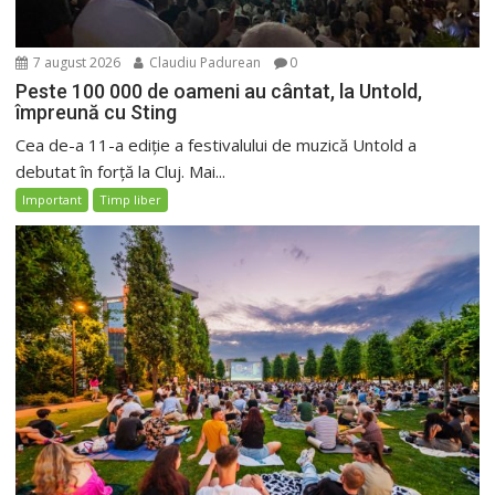
7 august 2026
Claudiu Padurean
0
Peste 100 000 de oameni au cântat, la Untold,
împreună cu Sting
Cea de-a 11-a ediție a festivalului de muzică Untold a
debutat în forță la Cluj. Mai...
Important
Timp liber