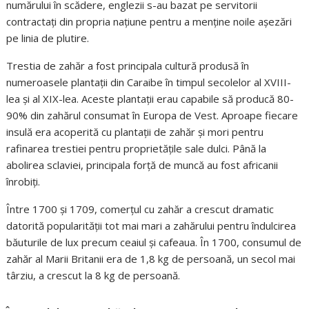
numărului în scădere, englezii s-au bazat pe servitorii
contractați din propria națiune pentru a menține noile așezări
pe linia de plutire.
Trestia de zahăr a fost principala cultură produsă în
numeroasele plantații din Caraibe în timpul secolelor al XVIII-
lea și al XIX-lea. Aceste plantații erau capabile să producă 80-
90% din zahărul consumat în Europa de Vest. Aproape fiecare
insulă era acoperită cu plantații de zahăr și mori pentru
rafinarea trestiei pentru proprietățile sale dulci. Până la
abolirea sclaviei, principala forță de muncă au fost africanii
înrobiți.
Între 1700 și 1709, comerțul cu zahăr a crescut dramatic
datorită popularității tot mai mari a zahărului pentru îndulcirea
băuturile de lux precum ceaiul și cafeaua. În 1700, consumul de
zahăr al Marii Britanii era de 1,8 kg de persoană, un secol mai
târziu, a crescut la 8 kg de persoană.