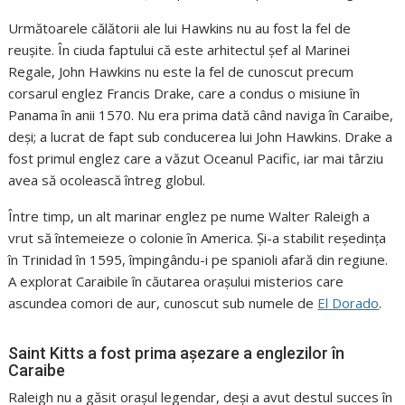
Următoarele călătorii ale lui Hawkins nu au fost la fel de
reușite. În ciuda faptului că este arhitectul șef al Marinei
Regale, John Hawkins nu este la fel de cunoscut precum
corsarul englez Francis Drake, care a condus o misiune în
Panama în anii 1570. Nu era prima dată când naviga în Caraibe,
deşi; a lucrat de fapt sub conducerea lui John Hawkins. Drake a
fost primul englez care a văzut Oceanul Pacific, iar mai târziu
avea să ocolească întreg globul.
Între timp, un alt marinar englez pe nume Walter Raleigh a
vrut să întemeieze o colonie în America. Și-a stabilit reședința
în Trinidad în 1595, împingându-i pe spanioli afară din regiune.
A explorat Caraibile în căutarea orașului misterios care
ascundea comori de aur, cunoscut sub numele de
El Dorado
.
Saint Kitts a fost prima așezare a englezilor în
Caraibe
Raleigh nu a găsit orașul legendar, deși a avut destul succes în