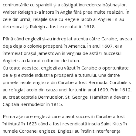
confruntările cu spaniolii și a câștigat încrederea băștinașilor.
Walter Raleigh s-a întors în Anglia fără prea multe realizări. În
cele din urmă, relațiile sale cu Regele Iacob al Angliei I s-au
deteriorat și Raleigh a fost executat în 1618.
Până când englezii și-au îndreptat atenția către Caraibe, aveau
deja deja o colonie prosperă în America. În anul 1607, ei a
întemeiat orașul Jamestown în Virginia de astăzi. Succesul
Angliei s-a datorat culturilor de tutun.
Cu toate acestea, englezii au văzut în Caraibe o oportunitate
de a-și extinde industria prosperă a tutunului. Una dintre
primele insule engleze din Caraibe a fost Bermuda. Corăbiile s-
au refugiat acolo din cauza unei furtuni în anul 1609. Prin 1612,
au creat capitala Bermudelor, St. George. Hamilton a devenit
Capitala Bermudelor în 1815.
Prima așezare engleză care a avut succes în Caraibe a fost
înființată în 1623 când a fost revendicată insula Saint Kitts în
numele Coroanei engleze. Englezii au întâlnit interferența