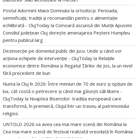
Postul Adormirii Maicii Domnului la ortodocși: Perioada,
semnificații, tradiții și recomandări pentru o alimentație
echilibrată - ClujToday
la
Comoară ascunsă din Munții Apuseni:
Consiliul Județean Cluj dorește amenajarea Peșterii Humpleu
pentru publicul larg
Dezinsecție pe domeniul public din Jucu: Unde și când vor
acționa echipele de intervenție - ClujToday
la
Relațiile
economice dintre România și Regatul Țărilor de Jos, la un nivel
fără precedent de bun
Nunta la Cluj în 2026: Între meniuri de 70 de euro și opțiuni de
lux, cât costă o petrecere și când mai găsești săli libere -
ClujToday
la
Noaptea Bisericilor: tradiția europeană care
transformă, în premieră, Clujul într-un traseu al patrimoniului
religios
UNTOLD 2026 va avea cea mai mare scenă din România
la
Cea mai mare scenă de festival realizată vreodată în România