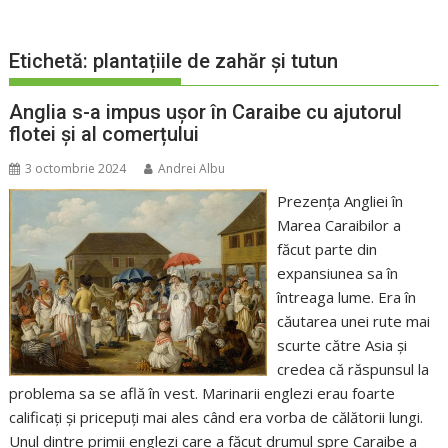
Etichetă:
plantațiile de zahăr și tutun
Anglia s-a impus ușor în Caraibe cu ajutorul
flotei și al comerțului
3 octombrie 2024
Andrei Albu
Prezența Angliei în
Marea Caraibilor a
făcut parte din
expansiunea sa în
întreaga lume. Era în
căutarea unei rute mai
scurte către Asia și
credea că răspunsul la
problema sa se află în vest. Marinarii englezi erau foarte
calificați și pricepuți mai ales când era vorba de călătorii lungi.
Unul dintre primii englezi care a făcut drumul spre Caraibe a