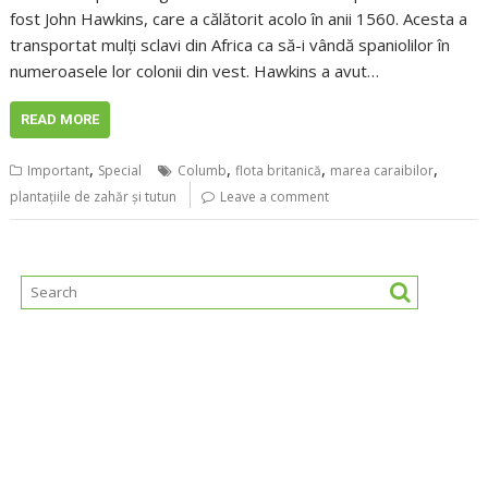
fost John Hawkins, care a călătorit acolo în anii 1560. Acesta a
transportat mulți sclavi din Africa ca să-i vândă spaniolilor în
numeroasele lor colonii din vest. Hawkins a avut…
READ MORE
,
,
,
,
Important
Special
Columb
flota britanică
marea caraibilor
plantațiile de zahăr și tutun
Leave a comment