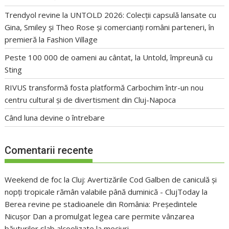
Trendyol revine la UNTOLD 2026: Colecții capsulă lansate cu
Gina, Smiley și Theo Rose și comercianți români parteneri, în
premieră la Fashion Village
Peste 100 000 de oameni au cântat, la Untold, împreună cu
Sting
RIVUS transformă fosta platformă Carbochim într-un nou
centru cultural și de divertisment din Cluj-Napoca
Când luna devine o întrebare
Comentarii recente
Weekend de foc la Cluj: Avertizările Cod Galben de caniculă și
nopți tropicale rămân valabile până duminică - ClujToday
la
Berea revine pe stadioanele din România: Președintele
Nicușor Dan a promulgat legea care permite vânzarea
băuturilor slab alcoolizate la meciuri