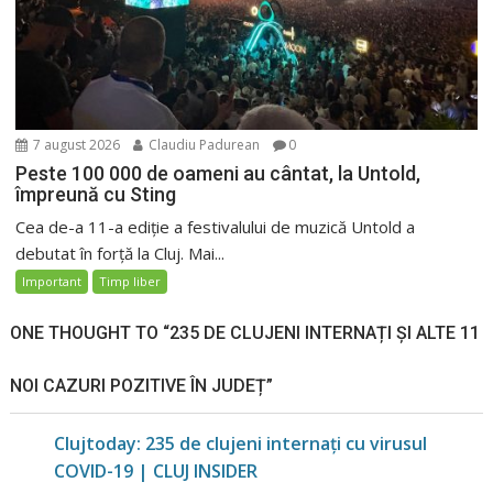
7 august 2026
Claudiu Padurean
0
Peste 100 000 de oameni au cântat, la Untold,
împreună cu Sting
Cea de-a 11-a ediție a festivalului de muzică Untold a
debutat în forță la Cluj. Mai...
Important
Timp liber
ONE THOUGHT TO “235 DE CLUJENI INTERNAȚI ȘI ALTE 11
NOI CAZURI POZITIVE ÎN JUDEȚ”
Clujtoday: 235 de clujeni internați cu virusul
COVID-19 | CLUJ INSIDER