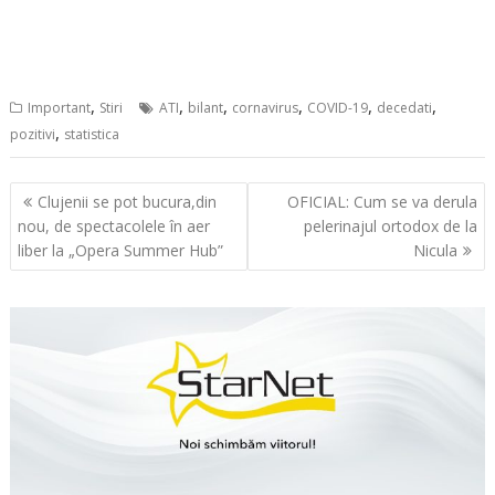
,
,
,
,
,
,
Important
Stiri
ATI
bilant
cornavirus
COVID-19
decedati
,
pozitivi
statistica
Navigare
Clujenii se pot bucura,din
OFICIAL: Cum se va derula
în
nou, de spectacolele în aer
pelerinajul ortodox de la
articole
liber la „Opera Summer Hub”
Nicula