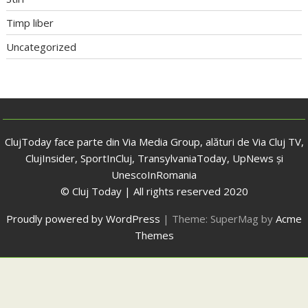
Timp liber
Uncategorized
ClujToday face parte din Via Media Group, alături de Via Cluj TV,
ClujInsider, SportInCluj, TransylvaniaToday, UpNews și
UnescoInRomania
© Cluj Today | All rights reserved 2020
Proudly powered by WordPress
|
Theme: SuperMag by
Acme
Themes