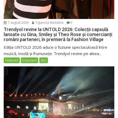
7 august 2026
Tigancea Madalina
0
Trendyol revine la UNTOLD 2026: Colecții capsulă
lansate cu Gina, Smiley și Theo Rose și comercianți
români parteneri, în premieră la Fashion Village
Ediția UNTOLD 2026 aduce o fuziune spectaculoasă între
muzică, modă și frumusețe. Trendyol revine pe aleea...
Featured
Important
Stiri