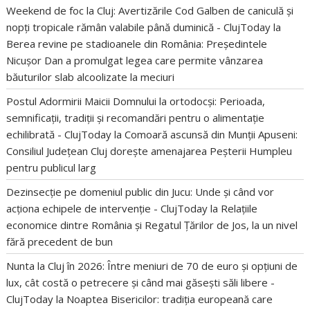
Weekend de foc la Cluj: Avertizările Cod Galben de caniculă și
nopți tropicale rămân valabile până duminică - ClujToday
la
Berea revine pe stadioanele din România: Președintele
Nicușor Dan a promulgat legea care permite vânzarea
băuturilor slab alcoolizate la meciuri
Postul Adormirii Maicii Domnului la ortodocși: Perioada,
semnificații, tradiții și recomandări pentru o alimentație
echilibrată - ClujToday
la
Comoară ascunsă din Munții Apuseni:
Consiliul Județean Cluj dorește amenajarea Peșterii Humpleu
pentru publicul larg
Dezinsecție pe domeniul public din Jucu: Unde și când vor
acționa echipele de intervenție - ClujToday
la
Relațiile
economice dintre România și Regatul Țărilor de Jos, la un nivel
fără precedent de bun
Nunta la Cluj în 2026: Între meniuri de 70 de euro și opțiuni de
lux, cât costă o petrecere și când mai găsești săli libere -
ClujToday
la
Noaptea Bisericilor: tradiția europeană care