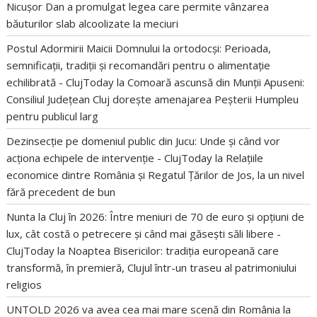
Nicușor Dan a promulgat legea care permite vânzarea
băuturilor slab alcoolizate la meciuri
Postul Adormirii Maicii Domnului la ortodocși: Perioada,
semnificații, tradiții și recomandări pentru o alimentație
echilibrată - ClujToday
la
Comoară ascunsă din Munții Apuseni:
Consiliul Județean Cluj dorește amenajarea Peșterii Humpleu
pentru publicul larg
Dezinsecție pe domeniul public din Jucu: Unde și când vor
acționa echipele de intervenție - ClujToday
la
Relațiile
economice dintre România și Regatul Țărilor de Jos, la un nivel
fără precedent de bun
Nunta la Cluj în 2026: Între meniuri de 70 de euro și opțiuni de
lux, cât costă o petrecere și când mai găsești săli libere -
ClujToday
la
Noaptea Bisericilor: tradiția europeană care
transformă, în premieră, Clujul într-un traseu al patrimoniului
religios
UNTOLD 2026 va avea cea mai mare scenă din România
la