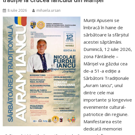
8 iulie 2026
mihaela.ursan
Munții Apuseni se
îmbracă în haine de
sărbătoare la sfârșitul
acestei săptămâni.
Duminică, 12 iulie 2026,
zona Fântânele –
Mărișel va găzdui cea
de-a 51-a ediție a
Sărbătorii Tradiționale
„Avram Iancu”, unul
dintre cele mai
importante și longevive
evenimente cultural-
patriotice din regiune.
Manifestarea este
dedicată memoriei