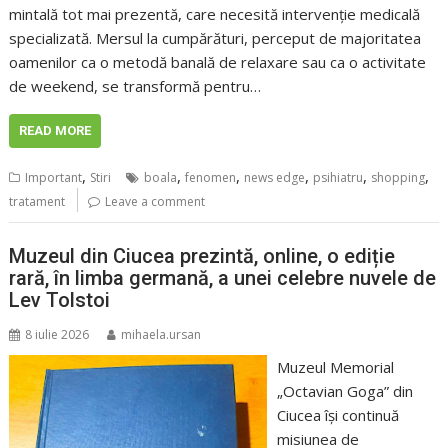
mintală tot mai prezentă, care necesită intervenție medicală
specializată. Mersul la cumpărături, perceput de majoritatea
oamenilor ca o metodă banală de relaxare sau ca o activitate
de weekend, se transformă pentru…
READ MORE
,
,
,
,
,
,
Important
Stiri
boala
fenomen
news edge
psihiatru
shopping
tratament
Leave a comment
Muzeul din Ciucea prezintă, online, o ediție
rară, în limba germană, a unei celebre nuvele de
Lev Tolstoi
8 iulie 2026
mihaela.ursan
Muzeul Memorial
„Octavian Goga” din
Ciucea își continuă
misiunea de