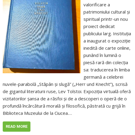
valorificare a
patrimoniului cultural și
spiritual printr-un nou
proiect dedicat
publicului larg. Instituția
a inaugurat o expoziție
inedită de carte online,
punând în lumină o
piesă rară din colecția
sa: traducerea în limba
germană a celebrei
nuvele-parabolă „Stăpân și slugă” („Herr und Knecht”), scrisă
de gigantul literaturii ruse, Lev Tolstoi. Expoziția virtuală oferă
vizitatorilor șansa de a răsfoi și de a descoperi o operă de o
profundă încărcătură morală și filosofică, păstrată cu grijă în
Biblioteca Muzeului de la Ciucea.…
READ MORE