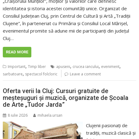
„Crăișorului Munților”, moților și valorilor care definesc
identitatea și istoria acestei comunități unice. Organizat de
Consiliul Județean Cluj, prin Centrul de Cultură și Artă „Tradiții
Clujene”, în parteneriat cu Primăria și Consiliul Local Mărișel,
evenimentul promite să adune mii de participanți din județul
Cluj…
READ MORE
,
,
,
,
Important
Timp liber
apuseni
crucea iancului
eveniment
,
sarbatoare
spectacol folcloric
Leave a comment
Oferta verii la Cluj: Cursuri gratuite de
meșteșuguri și muzică, organizate de Școala
de Arte „Tudor Jarda”
8 iulie 2026
mihaela.ursan
Clujenii pasionați de
tradiții, muzică clasică și