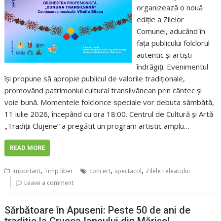
organizează o nouă
ediție a Zilelor
Comunei, aducând în
fața publicului folclorul
autentic și artiști
îndrăgiți. Evenimentul
își propune să apropie publicul de valorile tradiționale,
promovând patrimoniul cultural transilvănean prin cântec și
voie bună. Momentele folclorice speciale vor debuta sâmbătă,
11 iulie 2026, începând cu ora 18:00. Centrul de Cultură și Artă
„Tradiții Clujene” a pregătit un program artistic amplu…
READ MORE
,
,
,
Important
Timp liber
concert
spectacol
Zilele Feleacului
Leave a comment
Sărbătoare în Apuseni: Peste 50 de ani de
tradiție la Crucea Iancului din Mărișel