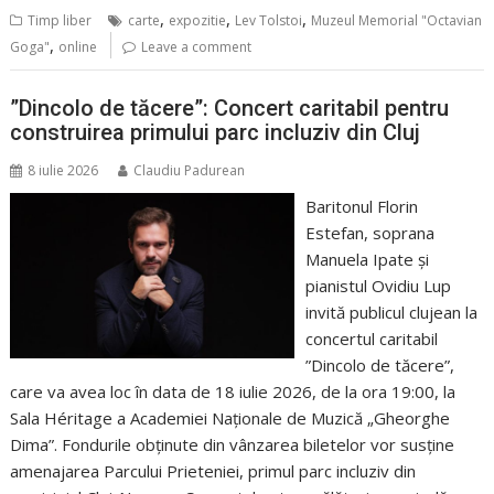
,
,
,
Timp liber
carte
expozitie
Lev Tolstoi
Muzeul Memorial "Octavian
,
Goga"
online
Leave a comment
”Dincolo de tăcere”: Concert caritabil pentru
construirea primului parc incluziv din Cluj
8 iulie 2026
Claudiu Padurean
Baritonul Florin
Estefan, soprana
Manuela Ipate și
pianistul Ovidiu Lup
invită publicul clujean la
concertul caritabil
”Dincolo de tăcere”,
care va avea loc în data de 18 iulie 2026, de la ora 19:00, la
Sala Héritage a Academiei Naționale de Muzică „Gheorghe
Dima”. Fondurile obținute din vânzarea biletelor vor susține
amenajarea Parcului Prieteniei, primul parc incluziv din