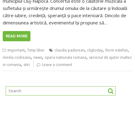
municipiul Cluj-Napoca. Concertul este o călătorie muzicală a
sufletului și urmărește drumul omului de la căutare și îndoială
către iubire, credință, speranță și pace interioară. Dincolo de
dimensiunea artistică, evenimentul își propune să…
READ MORE
,
,
,
,
Important
Timp liber
claudiu padurean
clujtoday
florin estefan
,
,
,
mirela codreanu
news
opera nationala romana
serviciul de ajutor maltez
,
in romania
stiri
Leave a comment