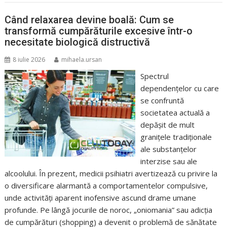
Când relaxarea devine boală: Cum se
transformă cumpărăturile excesive într-o
necesitate biologică distructivă
8 iulie 2026
mihaela.ursan
Spectrul
dependențelor cu care
se confruntă
societatea actuală a
depășit de mult
granițele tradiționale
ale substanțelor
interzise sau ale
alcoolului. În prezent, medicii psihiatri avertizează cu privire la
o diversificare alarmantă a comportamentelor compulsive,
unde activități aparent inofensive ascund drame umane
profunde. Pe lângă jocurile de noroc, „oniomania” sau adicția
de cumpărături (shopping) a devenit o problemă de sănătate