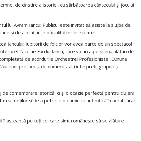
ne, de cinstire a istoriei, cu sărbătoarea cântecului și jocului
ui Avram Iancu: Publicul este invitat să asiste la slujba de
 și de alocuțiunile oficialităților prezente.
cea Iancului: Iubitorii de folclor vor avea parte de un spectacol
interpret Nicolae Furdui Iancu, care va urca pe scenă alături de
 completată de acordurile Orchestrei Profesioniste „Cununa
Căucean, precum și de numeroși alți interpreți, grupuri și
j de comemorare istorică, ci și o ocazie perfectă pentru clujeni
itatea moților și de a petrece o duminică autentică în aerul curat
ii îi așteaptă pe toți cei care simt românește să se alăture