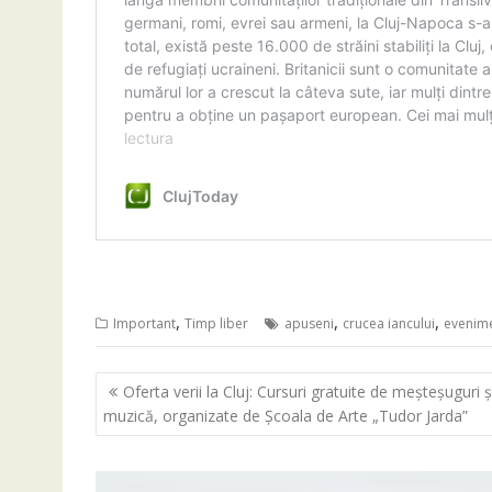
,
,
,
Important
Timp liber
apuseni
crucea iancului
evenim
Navigare
Oferta verii la Cluj: Cursuri gratuite de meșteșuguri ș
în
muzică, organizate de Școala de Arte „Tudor Jarda”
articole