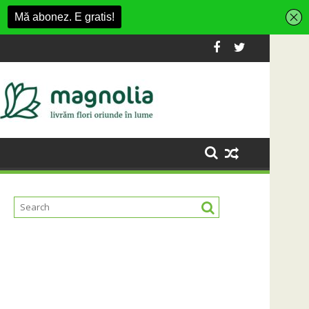
ent din Cluj-Napoca
SportinCluj: Cine este fotbalistul cu două 