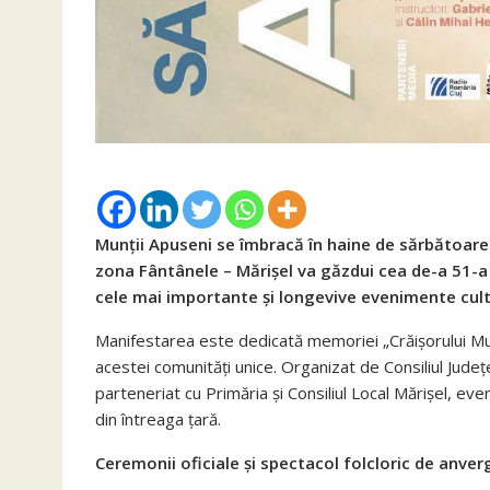
Munții Apuseni se îmbracă în haine de sărbătoare 
zona Fântânele – Mărișel va găzdui cea de-a 51-a 
cele mai importante și longevive evenimente cultu
Manifestarea este dedicată memoriei „Crăișorului Munți
acestei comunități unice. Organizat de Consiliul Județea
parteneriat cu Primăria și Consiliul Local Mărișel, eve
din întreaga țară.
Ceremonii oficiale și spectacol folcloric de anver