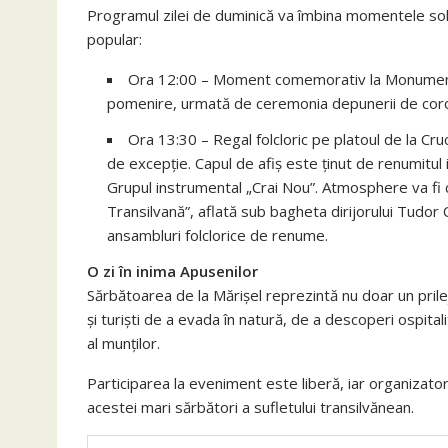
Programul zilei de duminică va îmbina momentele solem
popular:
Ora 12:00 – Moment comemorativ la Monumentul l
pomenire, urmată de ceremonia depunerii de coroane
Ora 13:30 – Regal folcloric pe platoul de la Cru
de excepție. Capul de afiș este ținut de renumitul 
Grupul instrumental „Crai Nou”. Atmosphere va fi
Transilvană”, aflată sub bagheta dirijorului Tudor 
ansambluri folclorice de renume.
O zi în inima Apusenilor
Sărbătoarea de la Mărișel reprezintă nu doar un prile
și turiști de a evada în natură, de a descoperi ospital
al munților.
Participarea la eveniment este liberă, iar organizator
acestei mari sărbători a sufletului transilvănean.