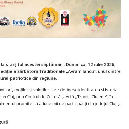
la sfârșitul acestei săptămâni. Duminică, 12 iulie 2026,
ediție a Sărbătorii Tradiționale „Avram Iancu”, unul dintre
ral-patriotice din regiune.
lor”, moților și valorilor care definesc identitatea și istoria
n Cluj, prin Centrul de Cultură și Artă „Tradiții Clujene”, în
nimentul promite să adune mii de participanți din județul Cluj și
gură