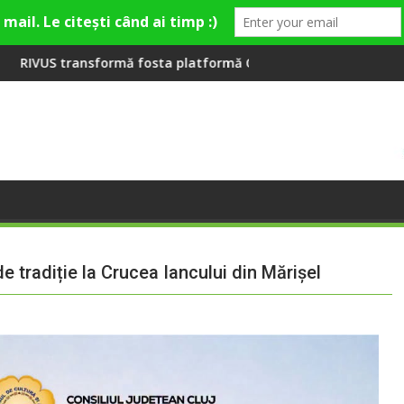
hion Village
atformă Carbochim într-un nou centru cultural și de divertism
Când luna devine o întrebare
e tradiție la Crucea Iancului din Mărișel