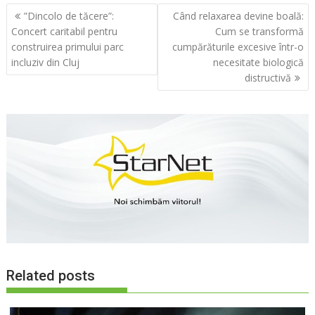
Navigare
”Dincolo de tăcere”:
Când relaxarea devine boală:
în
Concert caritabil pentru
Cum se transformă
articole
construirea primului parc
cumpărăturile excesive într-o
incluziv din Cluj
necesitate biologică
distructivă
Related posts