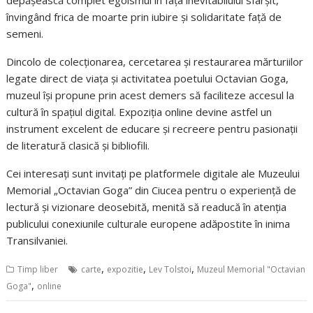
învingând frica de moarte prin iubire și solidaritate față de
semeni.
Dincolo de colecționarea, cercetarea și restaurarea mărturiilor
legate direct de viața și activitatea poetului Octavian Goga,
muzeul își propune prin acest demers să faciliteze accesul la
cultură în spațiul digital. Expoziția online devine astfel un
instrument excelent de educare și recreere pentru pasionații
de literatură clasică și bibliofili.
Cei interesați sunt invitați pe platformele digitale ale Muzeului
Memorial „Octavian Goga” din Ciucea pentru o experiență de
lectură și vizionare deosebită, menită să readucă în atenția
publicului conexiunile culturale europene adăpostite în inima
Transilvaniei.
,
,
,
Timp liber
carte
expozitie
Lev Tolstoi
Muzeul Memorial "Octavian
,
Goga"
online