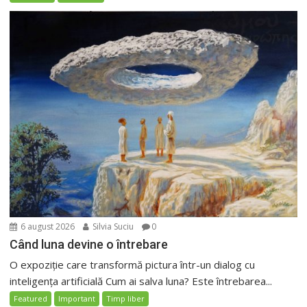
6 august 2026
Silvia Suciu
0
Când luna devine o întrebare
O expoziție care transformă pictura într-un dialog cu
inteligența artificială Cum ai salva luna? Este întrebarea...
Featured
Important
Timp liber