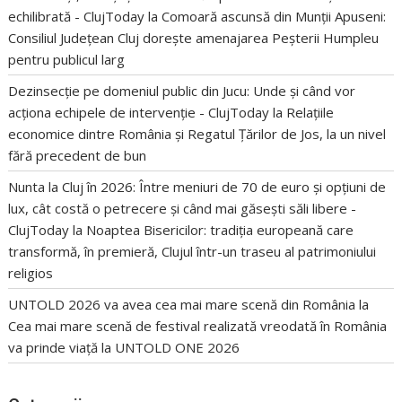
echilibrată - ClujToday
la
Comoară ascunsă din Munții Apuseni:
Consiliul Județean Cluj dorește amenajarea Peșterii Humpleu
pentru publicul larg
Dezinsecție pe domeniul public din Jucu: Unde și când vor
acționa echipele de intervenție - ClujToday
la
Relațiile
economice dintre România și Regatul Țărilor de Jos, la un nivel
fără precedent de bun
Nunta la Cluj în 2026: Între meniuri de 70 de euro și opțiuni de
lux, cât costă o petrecere și când mai găsești săli libere -
ClujToday
la
Noaptea Bisericilor: tradiția europeană care
transformă, în premieră, Clujul într-un traseu al patrimoniului
religios
UNTOLD 2026 va avea cea mai mare scenă din România
la
Cea mai mare scenă de festival realizată vreodată în România
va prinde viață la UNTOLD ONE 2026