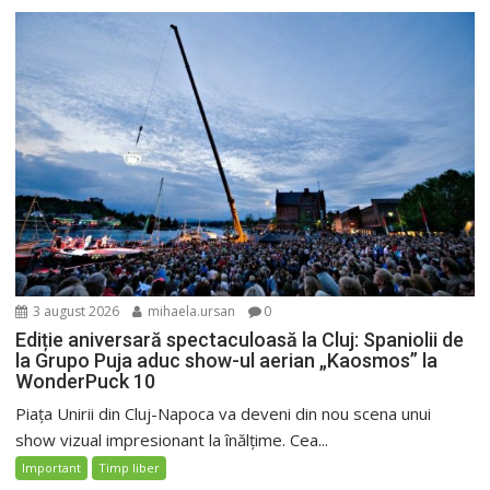
3 august 2026
mihaela.ursan
0
Ediție aniversară spectaculoasă la Cluj: Spaniolii de
la Grupo Puja aduc show-ul aerian „Kaosmos” la
WonderPuck 10
Piața Unirii din Cluj-Napoca va deveni din nou scena unui
show vizual impresionant la înălțime. Cea...
Important
Timp liber