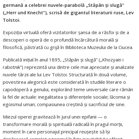
germană a celebrei nuvele-parabolă „Stăpân și slugă”
(„Herr und Knecht”), scrisă de gigantul literaturii ruse, Lev
Tolstoi.
Expoziția virtuală oferă vizitatorilor șansa de a răsfoi și de a
descoperi o operă de o profundă încărcătură morală și
filosofică, păstrată cu grijă în Biblioteca Muzeului de la Ciucea.
Publicată inițial în anul 1895, „Stăpân și slugă” („Khozyain i
rabotnik”) reprezintă una dintre cele mai apreciate și analizate
nuvele târzii ale lui Lev Tolstoi. Structurată în două volume,
povestirea alegorică este considerată în studiile literare o
capodoperă a genului, explorând teme universale care rămân
la fel de actuale: inegalitatea și diferențele sociale; lăcomia și
egoismul uman; compasiunea creștină și sacrificiul de sine.
Miezul operei gravitează în jurul unei epifanii — o
transformare morală și spirituală radicală în pragul morții,
moment în care personajul principal reușește să își
depășească complet egoismul în fața inevitabilului sfârșit,