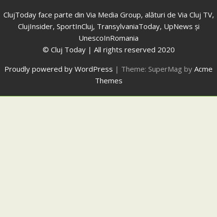
ClujToday face parte din Via Media Group, alături de Via Cluj TV,
ClujInsider, SportInCluj, TransylvaniaToday, UpNews și
UnescoInRomania
© Cluj Today | All rights reserved 2020
Proudly powered by WordPress
|
Theme: SuperMag by
Acme
Themes