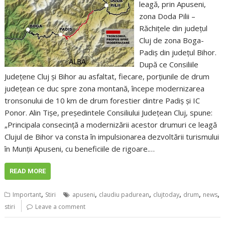
leagă, prin Apuseni,
zona Doda Pilii –
Răchițele din județul
Cluj de zona Boga-
Padiș din județul Bihor.
După ce Consiliile
Județene Cluj și Bihor au asfaltat, fiecare, porțiunile de drum
județean ce duc spre zona montană, începe modernizarea
tronsonului de 10 km de drum forestier dintre Padiș și IC
Ponor. Alin Tișe, președintele Consiliului Județean Cluj, spune:
„Principala consecință a modernizării acestor drumuri ce leagă
Clujul de Bihor va consta în impulsionarea dezvoltării turismului
în Munții Apuseni, cu beneficiile de rigoare.…
READ MORE
,
,
,
,
,
,
Important
Stiri
apuseni
claudiu padurean
clujtoday
drum
news
stiri
Leave a comment