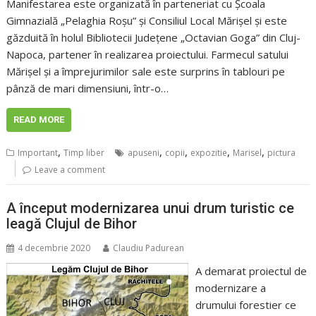
Manifestarea este organizată în parteneriat cu Școala
Gimnazială „Pelaghia Roșu” și Consiliul Local Mărișel și este
găzduită în holul Bibliotecii Județene „Octavian Goga” din Cluj-
Napoca, partener în realizarea proiectului. Farmecul satului
Mărișel și a împrejurimilor sale este surprins în tablouri pe
pânză de mari dimensiuni, într-o…
READ MORE
,
,
,
,
,
Important
Timp liber
apuseni
copii
expozitie
Marisel
pictura
Leave a comment
A început modernizarea unui drum turistic ce
leagă Clujul de Bihor
4 decembrie 2020
Claudiu Padurean
A demarat proiectul de
modernizare a
drumului forestier ce