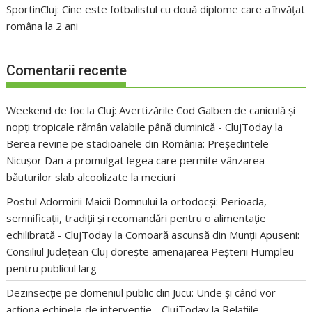
SportinCluj: Cine este fotbalistul cu două diplome care a învățat
româna la 2 ani
Comentarii recente
Weekend de foc la Cluj: Avertizările Cod Galben de caniculă și
nopți tropicale rămân valabile până duminică - ClujToday
la
Berea revine pe stadioanele din România: Președintele
Nicușor Dan a promulgat legea care permite vânzarea
băuturilor slab alcoolizate la meciuri
Postul Adormirii Maicii Domnului la ortodocși: Perioada,
semnificații, tradiții și recomandări pentru o alimentație
echilibrată - ClujToday
la
Comoară ascunsă din Munții Apuseni:
Consiliul Județean Cluj dorește amenajarea Peșterii Humpleu
pentru publicul larg
Dezinsecție pe domeniul public din Jucu: Unde și când vor
acționa echipele de intervenție - ClujToday
la
Relațiile