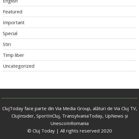
English
Featured
Important
Special
Stiri
Timp liber
Uncategorized
ClujToday face parte din Via Media Group, alături de Via Cluj TV,
ClujInsider, SportInCluj, TransylvaniaToday, UpNews și
UnescoInRomania
© Cluj Today | All rights reserved 2020