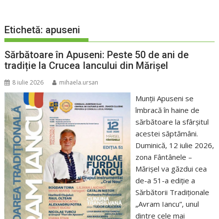
Etichetă:
apuseni
Sărbătoare în Apuseni: Peste 50 de ani de
tradiție la Crucea Iancului din Mărișel
8 iulie 2026
mihaela.ursan
Munții Apuseni se
îmbracă în haine de
sărbătoare la sfârșitul
acestei săptămâni.
Duminică, 12 iulie 2026,
zona Fântânele –
Mărișel va găzdui cea
de-a 51-a ediție a
Sărbătorii Tradiționale
„Avram Iancu”, unul
dintre cele mai