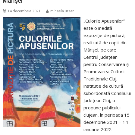
Mărișel
14 decembrie 2021
mihaela.ursan
„Culorile Apusenilor”
este o inedită
expoziție de pictură,
realizată de copiii din
Mărișel, pe care
Centrul Județean
pentru Conservarea și
Promovarea Culturii
Tradiționale Cluj,
instituție de cultură
subordonată Consiliului
Județean Cluj, o
propune publicului
clujean, în perioada 15
decembrie 2021 – 14
ianuarie 2022.