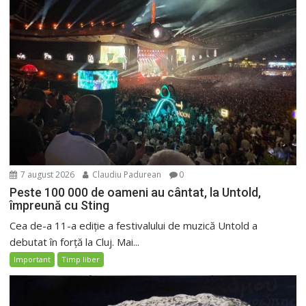
7 august 2026
Claudiu Padurean
0
Peste 100 000 de oameni au cântat, la Untold,
împreună cu Sting
Cea de-a 11-a ediție a festivalului de muzică Untold a
debutat în forță la Cluj. Mai...
Important
Timp liber