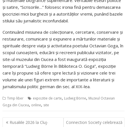
și materiale biografice suplimentare. Veritabile eseuri politice
și satire, “Scrisorile…” folosesc ironia fină pentru demascarea
ipocriziei micii burghezii și a autorităților vremii, punând bazele
stilului său jurnalistic inconfundabil.
Continuând misiunea de colecționare, cercetare, conservare și
restaurare, comunicare și expunere a mărturiilor materiale și
spirituale despre viața și activitatea poetului Octavian Goga, în
scopul cunoașterii, educării și recreerii publicului vizitator, pe
site-ul muzeului din Ciucea a fost inaugurată expoziția
temporară “Ludwig Börne în Biblioteca O. Goga”, expoziție
care își propune să ofere spre lectură și vizionare cele trei
volume ale unei figuri extrem de importante a literaturii și
jurnalismului politic german din sec. al XIX-lea.
,
,
Timp liber
expozitie de carte
Ludwig Börne
Muzeul Octavian
,
,
Goga din Ciucea
online
site
Navigare
Rusaliile 2026 la Cluj-
Connection Society celebrează