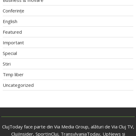
Conferințe
English
Featured
Important
Special
Stiri
Timp liber
Uncategorized
ClujToday face parte din Via Media Group, alături de Via Cluj TV,
ClujInsider, SportInCluj, TransylvaniaToday, UpNews și