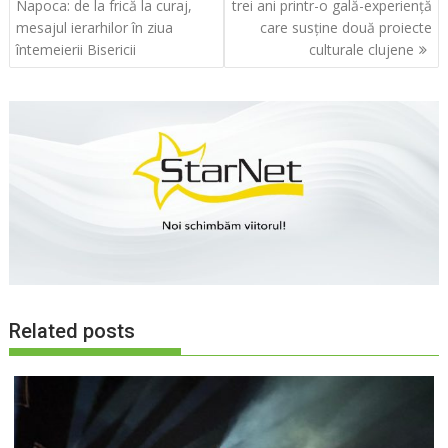
în
Napoca: de la frică la curaj,
trei ani printr-o gală-experiență
articole
mesajul ierarhilor în ziua
care susține două proiecte
întemeierii Bisericii
culturale clujene
Related posts