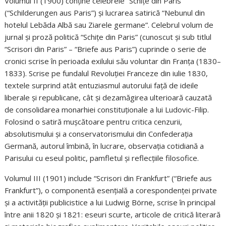
Volumul II (1900) conține celebrele “Schițe din Paris”
(“Schilderungen aus Paris”) și lucrarea satirică “Nebunul din
hotelul Lebăda Albă sau Ziarele germane”. Celebrul volum de
jurnal și proză politică “Schițe din Paris” (cunoscut și sub titlul
“Scrisori din Paris” – “Briefe aus Paris”) cuprinde o serie de
cronici scrise în perioada exilului său voluntar din Franța (1830–
1833). Scrise pe fundalul Revoluției Franceze din iulie 1830,
textele surprind atât entuziasmul autorului față de ideile
liberale și republicane, cât și dezamăgirea ulterioară cauzată
de consolidarea monarhiei constituționale a lui Ludovic-Filip.
Folosind o satiră mușcătoare pentru critica cenzurii,
absolutismului și a conservatorismului din Confederația
Germană, autorul îmbină, în lucrare, observația cotidiană a
Parisului cu eseul politic, pamfletul și reflecțiile filosofice.
Volumul III (1901) include “Scrisori din Frankfurt” (“Briefe aus
Frankfurt”), o componentă esențială a corespondenței private
și a activității publicistice a lui Ludwig Börne, scrise în principal
între anii 1820 și 1821: eseuri scurte, articole de critică literară