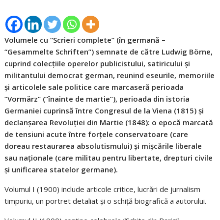
Volumele cu “Scrieri complete” (în germană –
“Gesammelte Schriften”) semnate de către Ludwig Börne,
cuprind colecțiile operelor publicistului, satiricului și
militantului democrat german, reunind eseurile, memoriile
și articolele sale politice care marcaseră perioada
“Vormärz” (“înainte de martie”), perioada din istoria
Germaniei cuprinsă între Congresul de la Viena (1815) și
declanșarea Revoluției din Martie (1848): o epocă marcată
de tensiuni acute între forțele conservatoare (care
doreau restaurarea absolutismului) și mișcările liberale
sau naționale (care militau pentru libertate, drepturi civile
și unificarea statelor germane).
Volumul I (1900) include articole critice, lucrări de jurnalism
timpuriu, un portret detaliat și o schiță biografică a autorului.