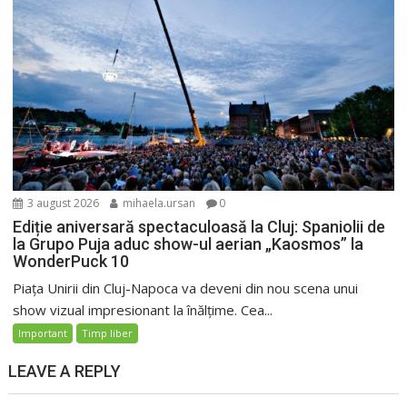
3 august 2026
mihaela.ursan
0
Ediție aniversară spectaculoasă la Cluj: Spaniolii de
la Grupo Puja aduc show-ul aerian „Kaosmos” la
WonderPuck 10
Piața Unirii din Cluj-Napoca va deveni din nou scena unui
show vizual impresionant la înălțime. Cea...
Important
Timp liber
LEAVE A REPLY