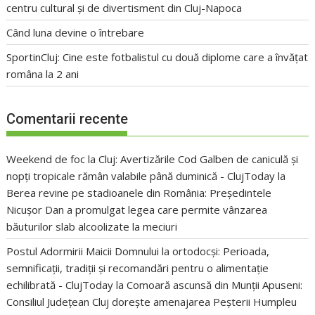
centru cultural și de divertisment din Cluj-Napoca
Când luna devine o întrebare
SportinCluj: Cine este fotbalistul cu două diplome care a învățat
româna la 2 ani
Comentarii recente
Weekend de foc la Cluj: Avertizările Cod Galben de caniculă și
nopți tropicale rămân valabile până duminică - ClujToday
la
Berea revine pe stadioanele din România: Președintele
Nicușor Dan a promulgat legea care permite vânzarea
băuturilor slab alcoolizate la meciuri
Postul Adormirii Maicii Domnului la ortodocși: Perioada,
semnificații, tradiții și recomandări pentru o alimentație
echilibrată - ClujToday
la
Comoară ascunsă din Munții Apuseni:
Consiliul Județean Cluj dorește amenajarea Peșterii Humpleu