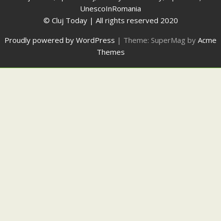
UnescoInRomania
© Cluj Today | All rights reserved 2020
Proudly powered by WordPress
|
Theme: SuperMag by
Acme
Themes