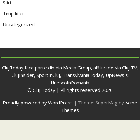
Stiri
Timp liber
Uncategorized
ClujToday face parte din Via Media Group, alături de Via Cluj TV,
ClujInsider, SportInCluj, TransylvaniaToday, UpNews și
UnescoInRomania
© Cluj Today | All rights reserved 2020
Proudly powered by WordPress
|
Theme: SuperMag by
Acme
Themes