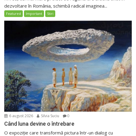
dezvoltare în România, schimbă radical imaginea...
Featured
Important
Stiri
6 august 2026
Silvia Suciu
0
Când luna devine o întrebare
O expoziție care transformă pictura într-un dialog cu