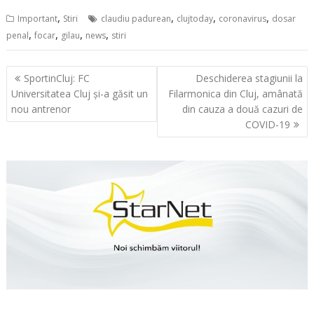
,
,
,
,
Important
Stiri
claudiu padurean
clujtoday
coronavirus
dosar
,
,
,
,
penal
focar
gilau
news
stiri
Navigare
SportinCluj: FC
Deschiderea stagiunii la
în
Universitatea Cluj și-a găsit un
Filarmonica din Cluj, amânată
articole
nou antrenor
din cauza a două cazuri de
COVID-19