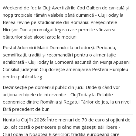
Weekend de foc la Cluj: Avertizările Cod Galben de caniculă și
nopți tropicale rămân valabile până duminică - ClujToday
la
Berea revine pe stadioanele din România: Președintele
Nicușor Dan a promulgat legea care permite vânzarea
băuturilor slab alcoolizate la meciuri
Postul Adormirii Maicii Domnului la ortodocși: Perioada,
semnificații, tradiții și recomandări pentru o alimentație
echilibrată - ClujToday
la
Comoară ascunsă din Munții Apuseni:
Consiliul Județean Cluj dorește amenajarea Peșterii Humpleu
pentru publicul larg
Dezinsecție pe domeniul public din Jucu: Unde și când vor
acționa echipele de intervenție - ClujToday
la
Relațiile
economice dintre România și Regatul Țărilor de Jos, la un nivel
fără precedent de bun
Nunta la Cluj în 2026: Între meniuri de 70 de euro și opțiuni de
lux, cât costă o petrecere și când mai găsești săli libere -
ClujToday
la
Noaptea Bisericilor: tradiția europeană care