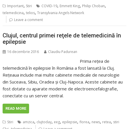
,
,
,
,
Important
Stiri
COVID-19
Emmett King
Philip Choban
,
,
telemedicina
telios
Transylvania Angels Network
Leave a comment
Clujul, centrul primei reţele de telemedicină în
epilepsie
16 decembrie 2016
Claudiu Padurean
Prima reţea de
telemedicină în epilepsie în România a fost lansată la Cluj.
Reţeaua include mai multe cabinete medicale de neurologie
din Suceava, Sibiu, Oradea şi Cluj-Napoca. Aceste cabinete au
fost dotate cu aparate moderne de electroencefalografie,
conectate cu un server central.
READ MORE
,
,
,
,
,
,
,
Stiri
amzica
clujtoday
eeg
epilepsie
florea
news
retea
stiri
,
Cluj
telemedicina
Leave a comment