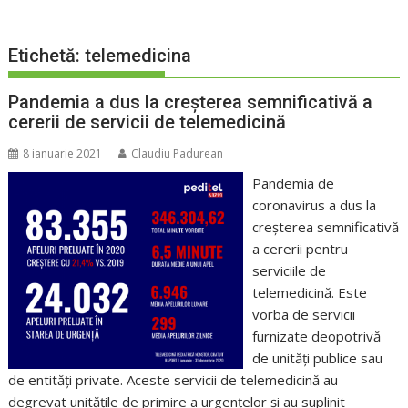
Etichetă:
telemedicina
Pandemia a dus la creșterea semnificativă a
cererii de servicii de telemedicină
8 ianuarie 2021
Claudiu Padurean
Pandemia de
coronavirus a dus la
creșterea semnificativă
a cererii pentru
serviciile de
telemedicină. Este
vorba de servicii
furnizate deopotrivă
de unități publice sau
de entități private. Aceste servicii de telemedicină au
degrevat unitățile de primire a urgențelor și au suplinit