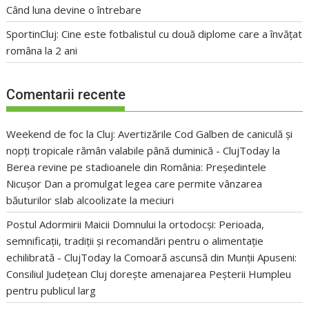
Când luna devine o întrebare
SportinCluj: Cine este fotbalistul cu două diplome care a învățat
româna la 2 ani
Comentarii recente
Weekend de foc la Cluj: Avertizările Cod Galben de caniculă și
nopți tropicale rămân valabile până duminică - ClujToday
la
Berea revine pe stadioanele din România: Președintele
Nicușor Dan a promulgat legea care permite vânzarea
băuturilor slab alcoolizate la meciuri
Postul Adormirii Maicii Domnului la ortodocși: Perioada,
semnificații, tradiții și recomandări pentru o alimentație
echilibrată - ClujToday
la
Comoară ascunsă din Munții Apuseni:
Consiliul Județean Cluj dorește amenajarea Peșterii Humpleu
pentru publicul larg