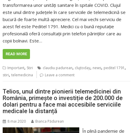
transformarea unor unități sanitare în spitale COVID. Clujul
este unul dintre județele în care serviciile de telemedicină se
bucură de foarte multă apreciere. Cel mai vechi serviciu de
acest fel este Peditel 1791. Medici cu o bună reputație
profesională oferă consultații prin telefon părinților care au
copii bolnavi. Este…
READ MORE
,
,
,
,
,
Important
Stiri
claudiu padurean
clujtoday
news
peditel 1791
,
stiri
telemedicina
Leave a comment
Telios, unul dintre pionierii telemedicinei din
România, primește o investiție de 200.000 de
dolari pentru a face mai accesibile serviciile
medicale la distanță
8 mai 2020
Bianca Pădurean
În plină pandemie de