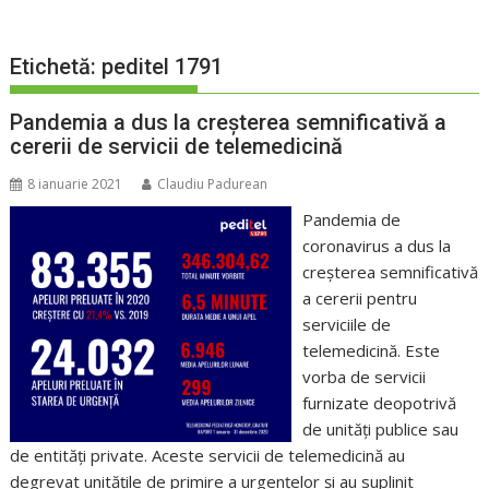
Etichetă:
peditel 1791
Pandemia a dus la creșterea semnificativă a
cererii de servicii de telemedicină
8 ianuarie 2021
Claudiu Padurean
Pandemia de
coronavirus a dus la
creșterea semnificativă
a cererii pentru
serviciile de
telemedicină. Este
vorba de servicii
furnizate deopotrivă
de unități publice sau
de entități private. Aceste servicii de telemedicină au
degrevat unitățile de primire a urgențelor și au suplinit