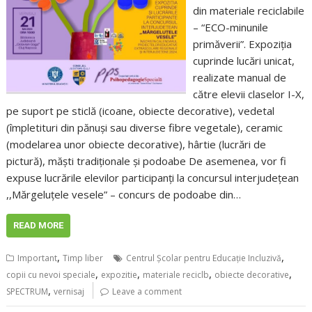
din materiale reciclabile
– “ECO-minunile
primăverii”. Expoziția
cuprinde lucări unicat,
realizate manual de
către elevii claselor I-X,
pe suport pe sticlă (icoane, obiecte decorative), vedetal
(împletituri din pănuși sau diverse fibre vegetale), ceramic
(modelarea unor obiecte decorative), hârtie (lucrări de
pictură), măști tradiționale și podoabe De asemenea, vor fi
expuse lucrările elevilor participanți la concursul interjudețean
,,Mărgeluțele vesele” – concurs de podoabe din…
READ MORE
,
,
Important
Timp liber
Centrul Școlar pentru Educație Incluzivă
,
,
,
,
copii cu nevoi speciale
expozitie
materiale reciclb
obiecte decorative
,
SPECTRUM
vernisaj
Leave a comment