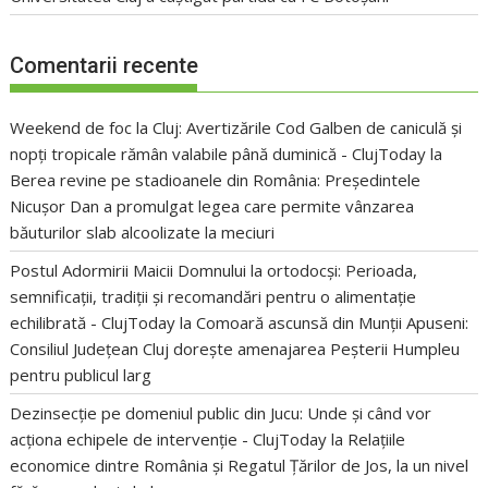
Comentarii recente
Weekend de foc la Cluj: Avertizările Cod Galben de caniculă și
nopți tropicale rămân valabile până duminică - ClujToday
la
Berea revine pe stadioanele din România: Președintele
Nicușor Dan a promulgat legea care permite vânzarea
băuturilor slab alcoolizate la meciuri
Postul Adormirii Maicii Domnului la ortodocși: Perioada,
semnificații, tradiții și recomandări pentru o alimentație
echilibrată - ClujToday
la
Comoară ascunsă din Munții Apuseni:
Consiliul Județean Cluj dorește amenajarea Peșterii Humpleu
pentru publicul larg
Dezinsecție pe domeniul public din Jucu: Unde și când vor
acționa echipele de intervenție - ClujToday
la
Relațiile
economice dintre România și Regatul Țărilor de Jos, la un nivel