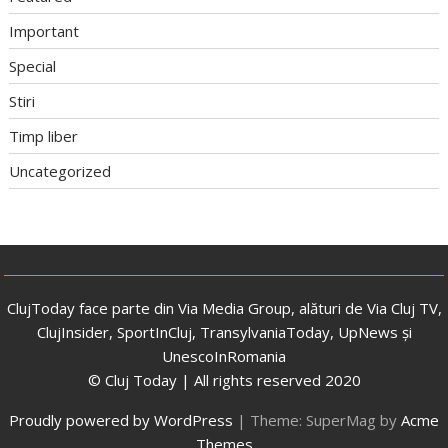
Important
Special
Stiri
Timp liber
Uncategorized
ClujToday face parte din Via Media Group, alături de Via Cluj TV,
ClujInsider, SportInCluj, TransylvaniaToday, UpNews și
UnescoInRomania
© Cluj Today | All rights reserved 2020
Proudly powered by WordPress
|
Theme: SuperMag by
Acme
Themes