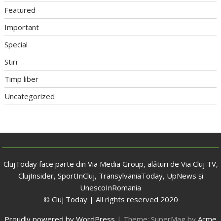
Featured
Important
Special
Stiri
Timp liber
Uncategorized
ClujToday face parte din Via Media Group, alături de Via Cluj TV,
ClujInsider, SportInCluj, TransylvaniaToday, UpNews și
UnescoInRomania
© Cluj Today | All rights reserved 2020
Proudly powered by WordPress
|
Theme: SuperMag by
Acme