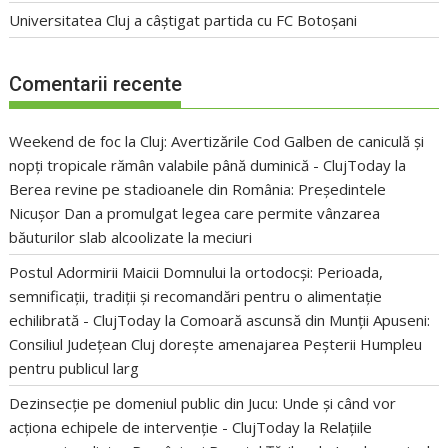
Universitatea Cluj a câștigat partida cu FC Botoșani
Comentarii recente
Weekend de foc la Cluj: Avertizările Cod Galben de caniculă și
nopți tropicale rămân valabile până duminică - ClujToday
la
Berea revine pe stadioanele din România: Președintele
Nicușor Dan a promulgat legea care permite vânzarea
băuturilor slab alcoolizate la meciuri
Postul Adormirii Maicii Domnului la ortodocși: Perioada,
semnificații, tradiții și recomandări pentru o alimentație
echilibrată - ClujToday
la
Comoară ascunsă din Munții Apuseni:
Consiliul Județean Cluj dorește amenajarea Peșterii Humpleu
pentru publicul larg
Dezinsecție pe domeniul public din Jucu: Unde și când vor
acționa echipele de intervenție - ClujToday
la
Relațiile