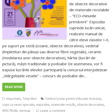
de obiecte decorative
din materiale reciclabile
– “ECO-minunile
primăverii”. Expoziția
cuprinde lucări unicat,
realizate manual de
către elevii claselor I-X,
pe suport pe sticlă (icoane, obiecte decorative), vedetal
(împletituri din pănuși sau diverse fibre vegetale), ceramic
(modelarea unor obiecte decorative), hârtie (lucrări de
pictură), măști tradiționale și podoabe De asemenea, vor fi
expuse lucrările elevilor participanți la concursul interjudețean
,,Mărgeluțele vesele” – concurs de podoabe din…
READ MORE
,
,
Important
Timp liber
Centrul Școlar pentru Educație Incluzivă
,
,
,
,
copii cu nevoi speciale
expozitie
materiale reciclb
obiecte decorative
,
SPECTRUM
vernisaj
Leave a comment