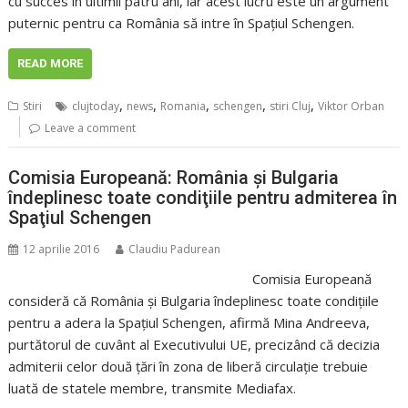
cu succes în ultimii patru ani, iar acest lucru este un argument
puternic pentru ca România să intre în Spaţiul Schengen.
READ MORE
,
,
,
,
,
Stiri
clujtoday
news
Romania
schengen
stiri Cluj
Viktor Orban
Leave a comment
Comisia Europeană: România şi Bulgaria
îndeplinesc toate condiţiile pentru admiterea în
Spaţiul Schengen
12 aprilie 2016
Claudiu Padurean
Comisia Europeană
consideră că România şi Bulgaria îndeplinesc toate condiţiile
pentru a adera la Spaţiul Schengen, afirmă Mina Andreeva,
purtătorul de cuvânt al Executivului UE, precizând că decizia
admiterii celor două ţări în zona de liberă circulaţie trebuie
luată de statele membre, transmite Mediafax.