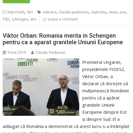
,
,
,
,
,
,
Important
Stiri
aderare
claudiu padurean
clujtoday
news
pes
,
,
PSD
schengen
stiri
Leave a comment
Viktor Orban: Romania merita in Schengen
pentru ca a aparat granitele Uniunii Europene
9 mai 2019
Claudiu Padurean
Premierul Ungariei,
preşedintele FIDESZ,
Viktor Orban, a
declarat că doreşte să
mulţumească României
pentru că a apărat
graniţele Uniunii
Europene dinspre Est
şi dinspre Sud. El a
adăugat că România a demonstrat că acest lucru s-a întâmplat