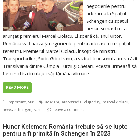
negocierile pentru
aderarea la Spațiul
Schengen cu spațiul
aerian și maritim, a
anunțat premierul Marcel Ciolacu. El speră că, anul viitor,
România va finaliza și negocierile pentru aderarea cu spațiul
terestru. Premierul Marcel Ciolacu, însoțit de ministrul
Transporturilor, Sorin Grindeanu, a vizitat tronsonul autostrăzii
Transilvania dintre Câmpia Turzii și Chețani. Acesta urmează să
fie deschis circulației săptămâna viitoare.
READ MORE
,
,
,
,
,
Important
Stiri
aderare
autostrada
clujtoday
marcel ciolacu
,
,
news
schengen
stiri
Leave a comment
Hunor Kelemen: România trebuie să se lupte
pentru a fi primită în Schengen în 2023