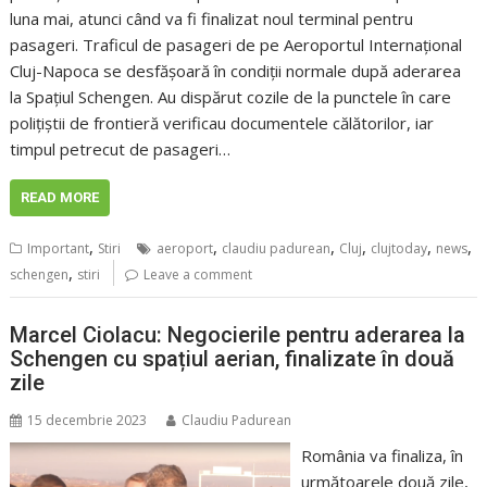
luna mai, atunci când va fi finalizat noul terminal pentru
pasageri. Traficul de pasageri de pe Aeroportul Internațional
Cluj-Napoca se desfășoară în condiții normale după aderarea
la Spațiul Schengen. Au dispărut cozile de la punctele în care
polițiștii de frontieră verificau documentele călătorilor, iar
timpul petrecut de pasageri…
READ MORE
,
,
,
,
,
,
Important
Stiri
aeroport
claudiu padurean
Cluj
clujtoday
news
,
schengen
stiri
Leave a comment
Marcel Ciolacu: Negocierile pentru aderarea la
Schengen cu spațiul aerian, finalizate în două
zile
15 decembrie 2023
Claudiu Padurean
România va finaliza, în
următoarele două zile,