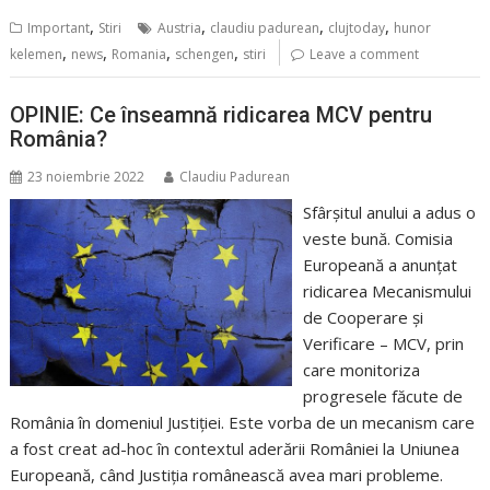
,
,
,
,
Important
Stiri
Austria
claudiu padurean
clujtoday
hunor
,
,
,
,
kelemen
news
Romania
schengen
stiri
Leave a comment
OPINIE: Ce înseamnă ridicarea MCV pentru
România?
23 noiembrie 2022
Claudiu Padurean
Sfârșitul anului a adus o
veste bună. Comisia
Europeană a anunțat
ridicarea Mecanismului
de Cooperare și
Verificare – MCV, prin
care monitoriza
progresele făcute de
România în domeniul Justiției. Este vorba de un mecanism care
a fost creat ad-hoc în contextul aderării României la Uniunea
Europeană, când Justiția românească avea mari probleme.