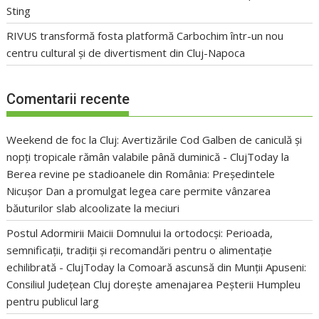
Sting
RIVUS transformă fosta platformă Carbochim într-un nou
centru cultural și de divertisment din Cluj-Napoca
Comentarii recente
Weekend de foc la Cluj: Avertizările Cod Galben de caniculă și
nopți tropicale rămân valabile până duminică - ClujToday
la
Berea revine pe stadioanele din România: Președintele
Nicușor Dan a promulgat legea care permite vânzarea
băuturilor slab alcoolizate la meciuri
Postul Adormirii Maicii Domnului la ortodocși: Perioada,
semnificații, tradiții și recomandări pentru o alimentație
echilibrată - ClujToday
la
Comoară ascunsă din Munții Apuseni:
Consiliul Județean Cluj dorește amenajarea Peșterii Humpleu
pentru publicul larg