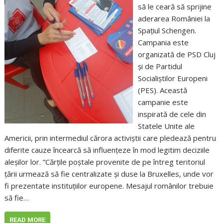
să le ceară să sprijine
aderarea României la
Spațiul Schengen.
Campania este
organizată de PSD Cluj
și de Partidul
Socialiștilor Europeni
(PES). Această
campanie este
inspirată de cele din
Statele Unite ale
Americii, prin intermediul cărora activiștii care pledează pentru
diferite cauze încearcă să influențeze în mod legitim deciziile
aleșilor lor. ”Cărțile poștale provenite de pe întreg teritoriul
țării urmează să fie centralizate și duse la Bruxelles, unde vor
fi prezentate instituțiilor europene. Mesajul românilor trebuie
să fie…
READ MORE