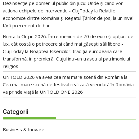
Dezinsecție pe domeniul public din Jucu: Unde și când vor
acționa echipele de intervenție - ClujToday
la
Relațiile
economice dintre România și Regatul Țărilor de Jos, la un nivel
fără precedent de bun
Nunta la Cluj în 2026: Între meniuri de 70 de euro și opțiuni de
lux, cât costă o petrecere și când mai găsești săli libere -
ClujToday
la
Noaptea Bisericilor: tradiția europeană care
transformă, în premieră, Clujul într-un traseu al patrimoniului
religios
UNTOLD 2026 va avea cea mai mare scenă din România
la
Cea mai mare scenă de festival realizată vreodată în România
va prinde viață la UNTOLD ONE 2026
Categorii
Business & Inovare