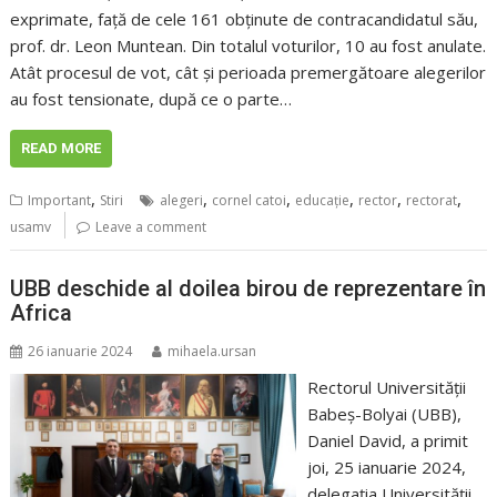
exprimate, față de cele 161 obținute de contracandidatul său,
prof. dr. Leon Muntean. Din totalul voturilor, 10 au fost anulate.
Atât procesul de vot, cât și perioada premergătoare alegerilor
au fost tensionate, după ce o parte…
READ MORE
,
,
,
,
,
,
Important
Stiri
alegeri
cornel catoi
educaţie
rector
rectorat
usamv
Leave a comment
UBB deschide al doilea birou de reprezentare în
Africa
26 ianuarie 2024
mihaela.ursan
Rectorul Universității
Babeș-Bolyai (UBB),
Daniel David, a primit
joi, 25 ianuarie 2024,
delegația Universității