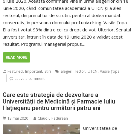
6 iulie 2020. Aceasta confirmare vine în urma alegerilor din 18
iunie 2020, când comunitatea academică a UTCN şi-a ales
rectorul, din primul tur de scrutin, pentru al doilea mandat
consecutiv, în persoana domnului prof.univ.dr.ing. Vasile Ţopa.
El a fost votat 93% dintre cei cu drept de vot. Ulterior, Senatul
universitar, întrunit în data de 19 iunie 2020 a validat acest
rezultat. Programul managerial propus…
READ MORE
,
,
,
,
,
Featured
Important
Stiri
alegeri
rector
UTCN
Vasile Țopa
Leave a comment
Care este strategia de dezvoltare a
Universității de Medicină și Farmacie Iuliu
Hațieganu pentru următorii patru ani
13 mai 2020
Claudiu Padurean
Universitatea de