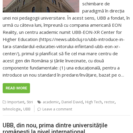
schimbare de
paradigmă în direcția
unei noi pedagogii universitare. În acest sens, UBB a fondat, în
urmă cu câteva luni, împreună cu compania americană EON
Reality, un centru academic numit UBB-EON-XR Center for
Higher Education (https://news.ubbcluj.ro/ubb-introduce-in-
tara-standardul-educatiei-viitorului-infiintand-ubb-eon-xr-
center/), primul și planificat să fie cel mai mare centru de
acest gen din România și țările învecinate, cu două
componente fundamentale: (1) una educațională, pentru a
introduce un nou standard în predare/învățare, bazat pe o…
READ MORE
,
,
,
,
,
Important
Stiri
academic
Daniel David
High Tech
rector
,
tehnologie
UBB
Leave a comment
UBB, din nou, prima dintre universitățile
românești la nivel internațional