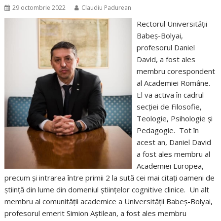
29 octombrie 2022
Claudiu Padurean
Rectorul Universității
Babeș-Bolyai,
profesorul Daniel
David, a fost ales
membru corespondent
al Academiei Române.
El va activa în cadrul
secției de Filosofie,
Teologie, Psihologie și
Pedagogie. Tot în
acest an, Daniel David
a fost ales membru al
Academiei Europea,
precum și intrarea între primii 2 la sută cei mai citați oameni de
știință din lume din domeniul științelor cognitive clinice. Un alt
membru al comunității academice a Universității Babeș-Bolyai,
profesorul emerit Simion Aștilean, a fost ales membru