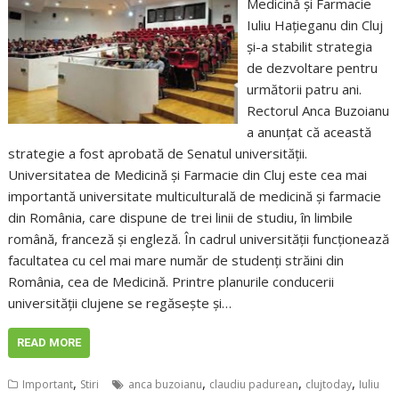
Medicină și Farmacie
Iuliu Hațieganu din Cluj
și-a stabilit strategia
de dezvoltare pentru
următorii patru ani.
Rectorul Anca Buzoianu
a anunțat că această
strategie a fost aprobată de Senatul universității.
Universitatea de Medicină și Farmacie din Cluj este cea mai
importantă universitate multiculturală de medicină și farmacie
din România, care dispune de trei linii de studiu, în limbile
română, franceză și engleză. În cadrul universității funcționează
facultatea cu cel mai mare număr de studenți străini din
România, cea de Medicină. Printre planurile conducerii
universității clujene se regăsește și…
READ MORE
,
,
,
,
Important
Stiri
anca buzoianu
claudiu padurean
clujtoday
Iuliu