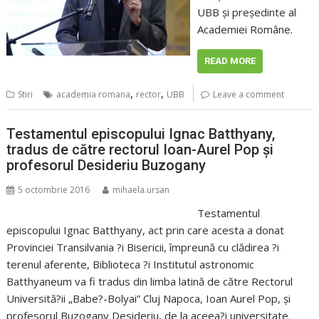
UBB şi preşedinte al
Academiei Române.
READ MORE
,
,
Stiri
academia romana
rector
UBB
Leave a comment
Testamentul episcopului Ignac Batthyany,
tradus de către rectorul Ioan-Aurel Pop şi
profesorul Desideriu Buzogany
5 octombrie 2016
mihaela.ursan
Testamentul
episcopului Ignac Batthyany, act prin care acesta a donat
Provinciei Transilvania ?i Bisericii, împreună cu clădirea ?i
terenul aferente, Biblioteca ?i Institutul astronomic
Batthyaneum va fi tradus din limba latină de către Rectorul
Universită?ii „Babe?-Bolyai” Cluj Napoca, Ioan Aurel Pop, şi
profesorul Buzogany Desideriu, de la aceea?i universitate.