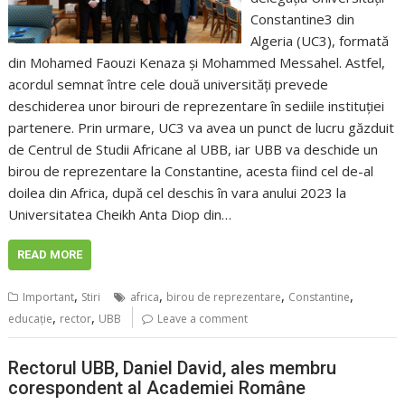
Constantine3 din
Algeria (UC3), formată
din Mohamed Faouzi Kenaza și Mohammed Messahel. Astfel,
acordul semnat între cele două universități prevede
deschiderea unor birouri de reprezentare în sediile instituției
partenere. Prin urmare, UC3 va avea un punct de lucru găzduit
de Centrul de Studii Africane al UBB, iar UBB va deschide un
birou de reprezentare la Constantine, acesta fiind cel de-al
doilea din Africa, după cel deschis în vara anului 2023 la
Universitatea Cheikh Anta Diop din…
READ MORE
,
,
,
,
Important
Stiri
africa
birou de reprezentare
Constantine
,
,
educaţie
rector
UBB
Leave a comment
Rectorul UBB, Daniel David, ales membru
corespondent al Academiei Române