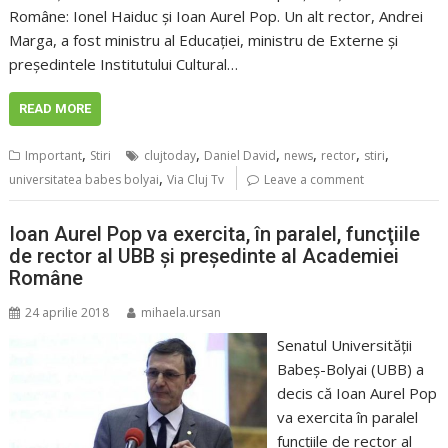
Române: Ionel Haiduc și Ioan Aurel Pop. Un alt rector, Andrei
Marga, a fost ministru al Educației, ministru de Externe și
președintele Institutului Cultural…
READ MORE
,
,
,
,
,
,
Important
Stiri
clujtoday
Daniel David
news
rector
stiri
,
universitatea babes bolyai
Via Cluj Tv
Leave a comment
Ioan Aurel Pop va exercita, în paralel, funcţiile
de rector al UBB şi preşedinte al Academiei
Române
24 aprilie 2018
mihaela.ursan
Senatul Universităţii
Babeş-Bolyai (UBB) a
decis că Ioan Aurel Pop
va exercita în paralel
funcţiile de rector al