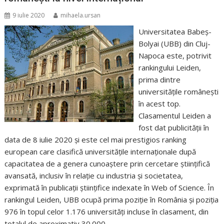
9 iulie 2020
mihaela.ursan
Universitatea Babeș-
Bolyai (UBB) din Cluj-
Napoca este, potrivit
rankingului Leiden,
prima dintre
universitățile românești
în acest top.
Clasamentul Leiden a
fost dat publicității în
data de 8 iulie 2020 și este cel mai prestigios ranking
european care clasifică universitățile internaționale după
capacitatea de a genera cunoaștere prin cercetare științifică
avansată, inclusiv în relație cu industria și societatea,
exprimată în publicații științifice indexate în Web of Science. În
rankingul Leiden, UBB ocupă prima poziție în România și poziția
976 în topul celor 1.176 universități incluse în clasament, din
totalul de aproximativ 30.000…