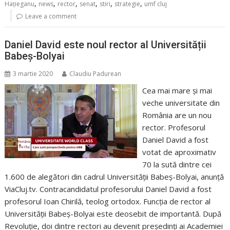
,
,
,
,
,
,
Haţieganu
news
rector
senat
stiri
strategie
umf cluj
Leave a comment
Daniel David este noul rector al Universității
Babeș-Bolyai
3 martie 2020
Claudiu Padurean
Cea mai mare și mai
veche universitate din
România are un nou
rector. Profesorul
Daniel David a fost
votat de aproximativ
70 la sută dintre cei
1.600 de alegători din cadrul Universității Babeș-Bolyai, anunță
ViaCluj.tv. Contracandidatul profesorului Daniel David a fost
profesorul Ioan Chirilă, teolog ortodox. Funcția de rector al
Universității Babeș-Bolyai este deosebit de importantă. După
Revoluție, doi dintre rectori au devenit președinți ai Academiei