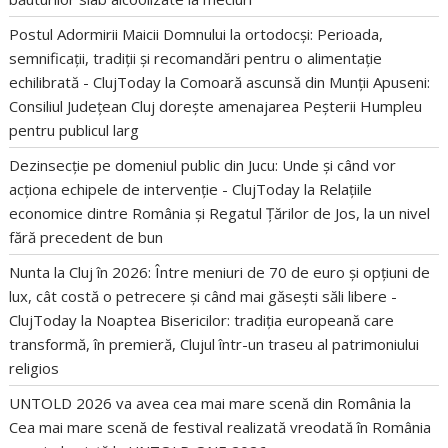
Postul Adormirii Maicii Domnului la ortodocși: Perioada,
semnificații, tradiții și recomandări pentru o alimentație
echilibrată - ClujToday
la
Comoară ascunsă din Munții Apuseni:
Consiliul Județean Cluj dorește amenajarea Peșterii Humpleu
pentru publicul larg
Dezinsecție pe domeniul public din Jucu: Unde și când vor
acționa echipele de intervenție - ClujToday
la
Relațiile
economice dintre România și Regatul Țărilor de Jos, la un nivel
fără precedent de bun
Nunta la Cluj în 2026: Între meniuri de 70 de euro și opțiuni de
lux, cât costă o petrecere și când mai găsești săli libere -
ClujToday
la
Noaptea Bisericilor: tradiția europeană care
transformă, în premieră, Clujul într-un traseu al patrimoniului
religios
UNTOLD 2026 va avea cea mai mare scenă din România
la
Cea mai mare scenă de festival realizată vreodată în România