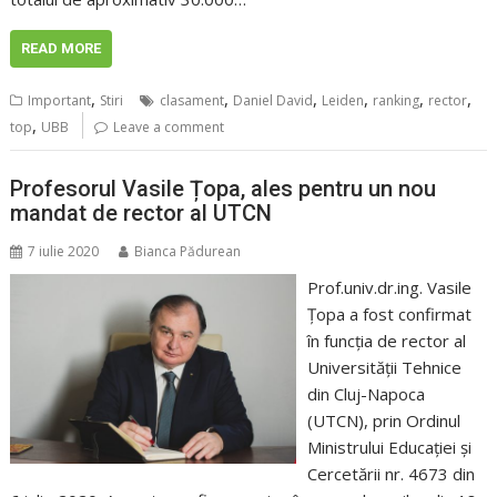
READ MORE
,
,
,
,
,
,
Important
Stiri
clasament
Daniel David
Leiden
ranking
rector
,
top
UBB
Leave a comment
Profesorul Vasile Țopa, ales pentru un nou
mandat de rector al UTCN
7 iulie 2020
Bianca Pădurean
Prof.univ.dr.ing. Vasile
Ţopa a fost confirmat
în funcția de rector al
Universității Tehnice
din Cluj-Napoca
(UTCN), prin Ordinul
Ministrului Educației și
Cercetării nr. 4673 din