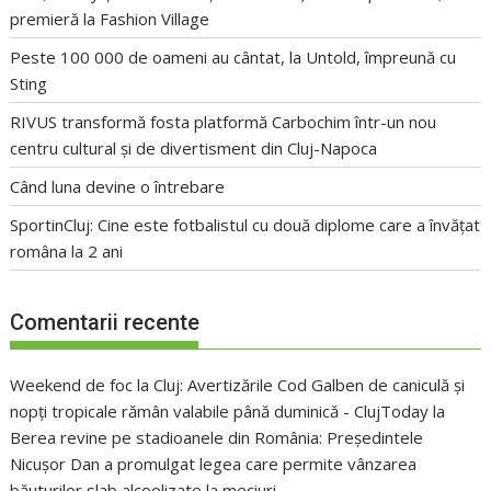
premieră la Fashion Village
Peste 100 000 de oameni au cântat, la Untold, împreună cu
Sting
RIVUS transformă fosta platformă Carbochim într-un nou
centru cultural și de divertisment din Cluj-Napoca
Când luna devine o întrebare
SportinCluj: Cine este fotbalistul cu două diplome care a învățat
româna la 2 ani
Comentarii recente
Weekend de foc la Cluj: Avertizările Cod Galben de caniculă și
nopți tropicale rămân valabile până duminică - ClujToday
la
Berea revine pe stadioanele din România: Președintele
Nicușor Dan a promulgat legea care permite vânzarea
băuturilor slab alcoolizate la meciuri