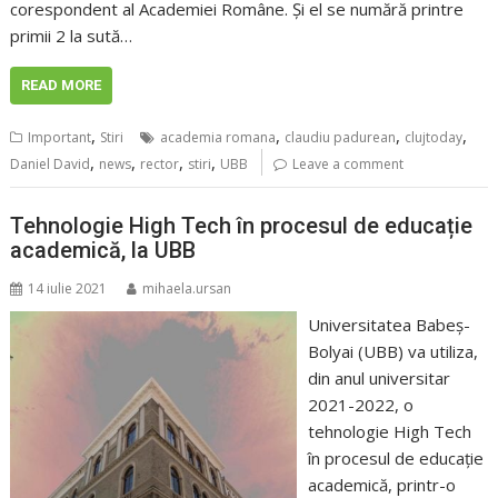
corespondent al Academiei Române. Și el se numără printre
primii 2 la sută…
READ MORE
,
,
,
,
Important
Stiri
academia romana
claudiu padurean
clujtoday
,
,
,
,
Daniel David
news
rector
stiri
UBB
Leave a comment
Tehnologie High Tech în procesul de educație
academică, la UBB
14 iulie 2021
mihaela.ursan
Universitatea Babeș-
Bolyai (UBB) va utiliza,
din anul universitar
2021-2022, o
tehnologie High Tech
în procesul de educație
academică, printr-o