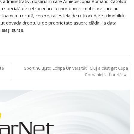
ios administrativ, dosarul în care Arhiepiscopia Romano-Catolică
isia specială de retrocedare a unor bunuri imobiliare care au
în toamna trecută, cererea acesteia de retrocedare a imobilului
ut dovada dreptului de proprietate asupra clădirii la data
leiaşi surse.
stă
SportinCluj.ro: Echipa Universităţii Cluj a câştigat Cupa
României la floretă!