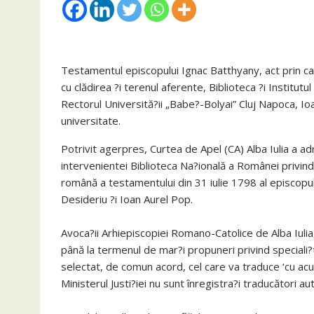
Testamentul episcopului Ignac Batthyany, act prin car
cu clădirea ?i terenul aferente, Biblioteca ?i Institu
Rectorul Universită?ii „Babe?-Bolyai” Cluj Napoca, Io
universitate.
Potrivit agerpres, Curtea de Apel (CA) Alba Iulia a a
intervenientei Biblioteca Na?ională a Românei privind 
română a testamentului din 31 iulie 1798 al episcopu
Desideriu ?i Ioan Aurel Pop.
Avoca?ii Arhiepiscopiei Romano-Catolice de Alba Iulia ?
până la termenul de mar?i propuneri privind speciali?ti
selectat, de comun acord, cel care va traduce ‘cu acu
Ministerul Justi?iei nu sunt înregistra?i traducători aut