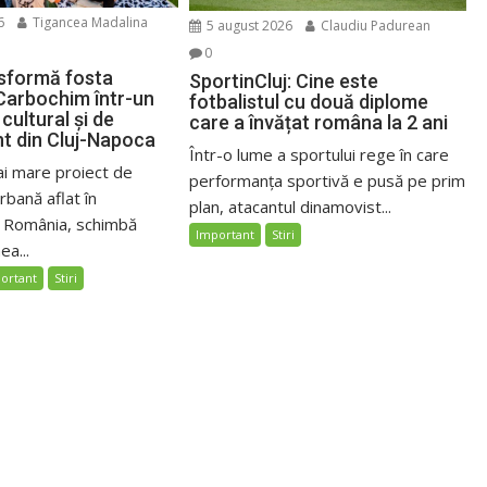
6
Tigancea Madalina
5 august 2026
Claudiu Padurean
0
sformă fosta
SportinCluj: Cine este
Carbochim într-un
fotbalistul cu două diplome
cultural și de
care a învățat româna la 2 ani
nt din Cluj-Napoca
Într-o lume a sportului rege în care
ai mare proiect de
performanța sportivă e pusă pe prim
bană aflat în
plan, atacantul dinamovist...
n România, schimbă
Important
Stiri
ea...
ortant
Stiri