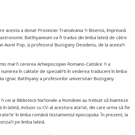
e acesta a donat Provinciei Transilvania ?i Bisericii, împreună
tul astronomic Batthyaneum va fi tradus din limba latină de către
an Aurel Pop, şi profesorul Buzogany Desideriu, de la aceea?i
dmis mar?i cererea Arhiepiscopiei Romano-Catolice ?i a
numirea în calitate de speciali?ti în vederea traducerii în limba
lui Ignac Batthyany a profesorilor universitari Buzogany
i cei ai Bibliotecii Na?ionale a României au trebuit să înainteze
 în latină, inclusiv cu CV-al acestora ata?at, din care urma să fie
rate?e’ în limba română testamentul episcopului. În prezent, la
oriza?i pe limba latină.