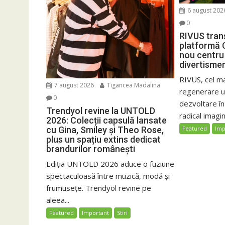
6 august 202
0
RIVUS tran
platformă 
nou centru 
divertisme
RIVUS, cel m
7 august 2026
Tigancea Madalina
regenerare ur
0
dezvoltare î
Trendyol revine la UNTOLD
radical imagin
2026: Colecții capsulă lansate
cu Gina, Smiley și Theo Rose,
Featured
Imp
plus un spațiu extins dedicat
brandurilor românești
Ediția UNTOLD 2026 aduce o fuziune
spectaculoasă între muzică, modă și
frumusețe. Trendyol revine pe
aleea...
Featured
Important
Stiri