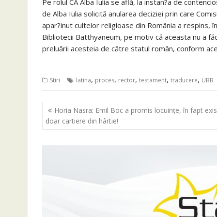
Pe rolul CA Alba Iulia se află, la instan?a de contenc
de Alba Iulia solicită anularea deciziei prin care Com
apar?inut cultelor religioase din România a respins, 
Bibliotecii Batthyaneum, pe motiv că aceasta nu a făc
preluării acesteia de către statul român, conform ace
,
,
,
,
,
Stiri
latina
proces
rector
testament
traducere
UBB
Navigare
Horia Nasra: Emil Boc a promis locuinţe, în fapt exi
în
doar cartiere din hârtie!
articole