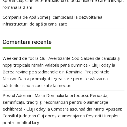
SportinCluj: Cine este fotbalistul cu două diplome care a învățat
româna la 2 ani
Compania de Apă Someș, campioană la dezvoltarea
infrastructurii de apă și canalizare
Comentarii recente
Weekend de foc la Cluj: Avertizările Cod Galben de caniculă și
nopți tropicale rămân valabile până duminică - ClujToday
la
Berea revine pe stadioanele din România: Președintele
Nicușor Dan a promulgat legea care permite vânzarea
băuturilor slab alcoolizate la meciuri
Postul Adormirii Maicii Domnului la ortodocși: Perioada,
semnificații, tradiții și recomandări pentru o alimentație
echilibrată - ClujToday
la
Comoară ascunsă din Munții Apuseni:
Consiliul Județean Cluj dorește amenajarea Peșterii Humpleu
pentru publicul larg