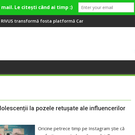
ashion Village
 platformă Carbochim într-un nou centru cultural și de diverti
Când luna devine o întrebare
lescenții la pozele retușate ale influencerilor
Oricine petrece timp pe Instagram știe că