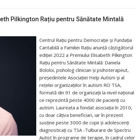
beth Pilkington Rațiu pentru Sănătate Mintală
Centrul Rațiu pentru Democrație și Fundația
Caritabilă a Familiei Rațiu anunță câștigătorul
ediției 2022 a Premiului Elisabeth Pilkington
Rațiu pentru Sănătate Mintală: Daniela
Bololoi, psiholog clinician și psihoterapeut,
președintele Asociației Help Autism și al
rețelei organizațiilor în autism RO TSA,
formată din 91 de organizații la nivel național
ce reprezintă peste 4000 de pacienți cu
autism. Laureata a fondat asociația în 2010,
cu doar câțiva beneficiari, iar în prezent
susține peste 3000 de copii și adolescenți
diagnosticați cu TSA -Tulburare de Spectru
Autist în programe de terapie, în cadrul celor