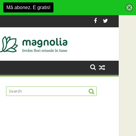
sment din Cluj-Napoca
SportinCluj: Cine este fotbalistul cu do