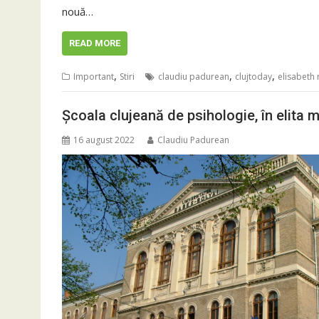
nouă…
READ MORE
,
,
,
Important
Stiri
claudiu padurean
clujtoday
elisabeth 
Școala clujeană de psihologie, în elita 
16 august 2022
Claudiu Padurean