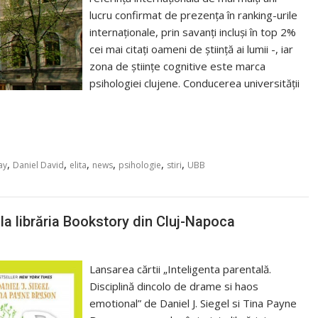
lucru confirmat de prezența în ranking-urile
internaționale, prin savanți incluși în top 2%
cei mai citați oameni de știință ai lumii -, iar
zona de științe cognitive este marca
psihologiei clujene. Conducerea universității
,
,
,
,
,
,
ay
Daniel David
elita
news
psihologie
stiri
UBB
 la librăria Bookstory din Cluj-Napoca
Lansarea cărtii „Inteligenta parentală.
Disciplină dincolo de drame si haos
emotional” de Daniel J. Siegel si Tina Payne