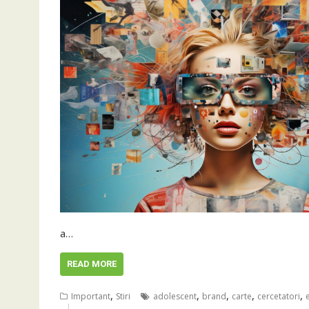
a…
READ MORE
,
,
,
,
,
Important
Stiri
adolescent
brand
carte
cercetatori