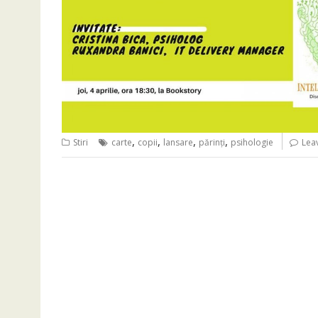
,
,
,
,
Stiri
carte
copii
lansare
părinţi
psihologie
Lea