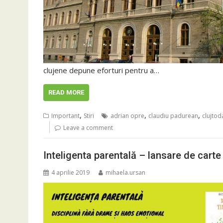
clujene depune eforturi pentru a…
READ MORE
,
,
,
Important
Stiri
adrian opre
claudiu padurean
clujtod
Leave a comment
Inteligenta parentală – lansare de carte
4 aprilie 2019
mihaela.ursan