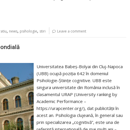
,
,
,
ratiu
news
psihologie
stiri
Leave a comment
mondială
Universitatea Babeș-Bolyai din Cluj-Napoca
(UBB) ocupă poziția 642 în domeniul
Psihologie-Științe cognitive. UBB este
singura universitate din România inclusă în
clasamentul URAP (University ranking by
Academic Performance –
https://urapcenter.org/), dat publicității în
acest an. Psihologia clujeană, în general sau
prin specializarea „cognitivă”, este una de
referință internațională de mai mulți ani –