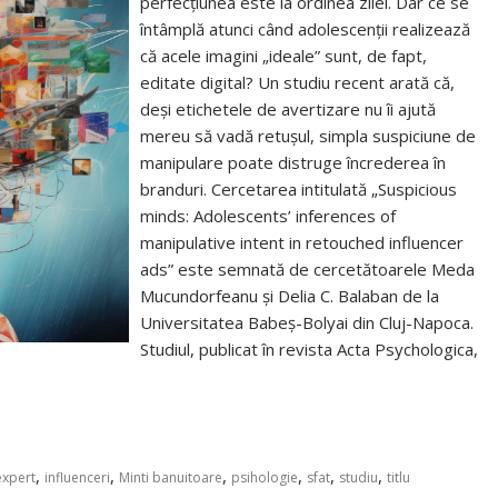
perfecțiunea este la ordinea zilei. Dar ce se
întâmplă atunci când adolescenții realizează
că acele imagini „ideale” sunt, de fapt,
editate digital? Un studiu recent arată că,
deși etichetele de avertizare nu îi ajută
mereu să vadă retușul, simpla suspiciune de
manipulare poate distruge încrederea în
branduri. Cercetarea intitulată „Suspicious
minds: Adolescents’ inferences of
manipulative intent in retouched influencer
ads” este semnată de cercetătoarele Meda
Mucundorfeanu și Delia C. Balaban de la
Universitatea Babeș-Bolyai din Cluj-Napoca.
Studiul, publicat în revista Acta Psychologica,
,
,
,
,
,
,
expert
influenceri
Minti banuitoare
psihologie
sfat
studiu
titlu