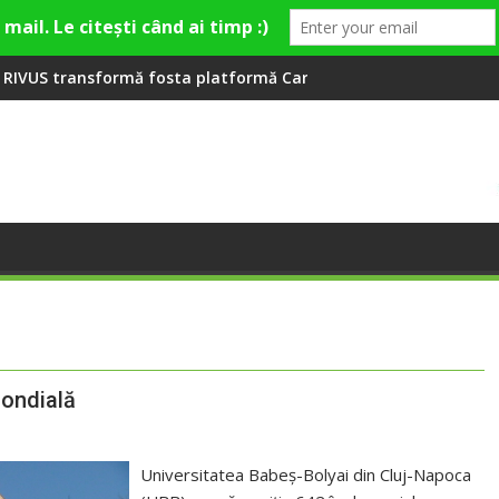
 la Fashion Village
osta platformă Carbochim într-un nou centru cultural și de di
Când luna devine o întreba
mondială
Universitatea Babeș-Bolyai din Cluj-Napoca