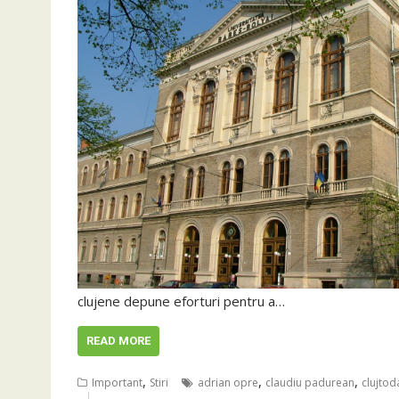
clujene depune eforturi pentru a…
READ MORE
,
,
,
Important
Stiri
adrian opre
claudiu padurean
clujtod