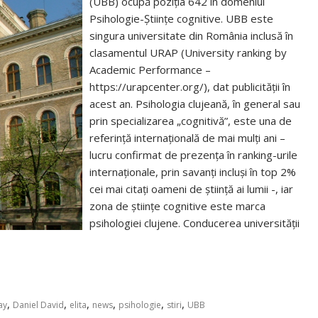
(UBB) ocupă poziția 642 în domeniul
Psihologie-Științe cognitive. UBB este
singura universitate din România inclusă în
clasamentul URAP (University ranking by
Academic Performance –
https://urapcenter.org/), dat publicității în
acest an. Psihologia clujeană, în general sau
prin specializarea „cognitivă”, este una de
referință internațională de mai mulți ani –
lucru confirmat de prezența în ranking-urile
internaționale, prin savanți incluși în top 2%
cei mai citați oameni de știință ai lumii -, iar
zona de științe cognitive este marca
psihologiei clujene. Conducerea universității
,
,
,
,
,
,
ay
Daniel David
elita
news
psihologie
stiri
UBB