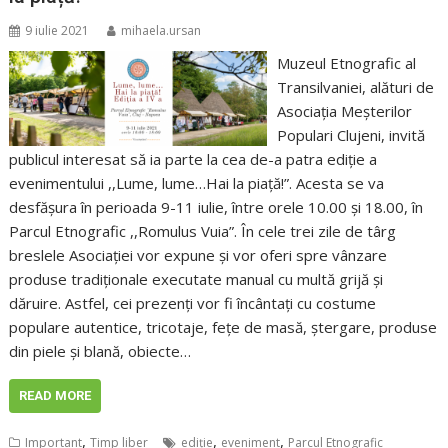
9 iulie 2021
mihaela.ursan
Muzeul Etnografic al
Transilvaniei, alături de
Asociația Meșterilor
Populari Clujeni, invită
publicul interesat să ia parte la cea de-a patra ediție a
evenimentului ,,Lume, lume…Hai la piață!”. Acesta se va
desfășura în perioada 9-11 iulie, între orele 10.00 și 18.00, în
Parcul Etnografic ,,Romulus Vuia”. În cele trei zile de târg
breslele Asociației vor expune și vor oferi spre vânzare
produse tradiționale executate manual cu multă grijă și
dăruire. Astfel, cei prezenți vor fi încântați cu costume
populare autentice, tricotaje, fețe de masă, ștergare, produse
din piele și blană, obiecte…
READ MORE
,
,
,
Important
Timp liber
ediţie
eveniment
Parcul Etnografic