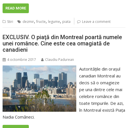
READ MORE
,
,
,
Stiri
dezmir
fructe
legume
piata
Leave a comment
EXCLUSIV. O piaţă din Montreal poartă numele
unei românce. Cine este cea omagiată de
canadieni
4 octombrie 2017
Claudiu Padurean
Autorităţile din oraşul
canadian Montreal au
decis să o omagieze
pe una dintre cele mai
celebre românce din
toate timpurile. De azi,
în Montreal există Piaţa
Nadia Comăneci.