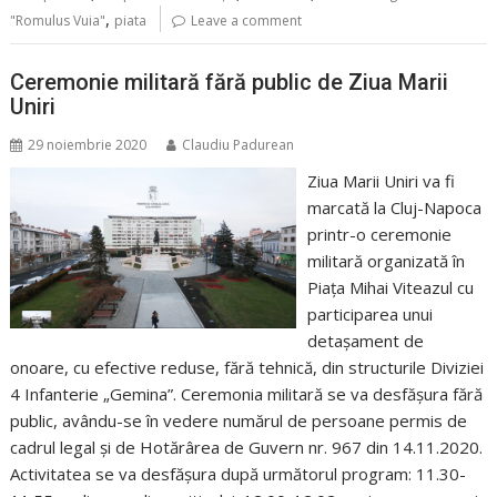
,
"Romulus Vuia"
piata
Leave a comment
Ceremonie militară fără public de Ziua Marii
Uniri
29 noiembrie 2020
Claudiu Padurean
Ziua Marii Uniri va fi
marcată la Cluj-Napoca
printr-o ceremonie
militară organizată în
Piața Mihai Viteazul cu
participarea unui
detașament de
onoare, cu efective reduse, fără tehnică, din structurile Diviziei
4 Infanterie „Gemina”. Ceremonia militară se va desfășura fără
public, avându-se în vedere numărul de persoane permis de
cadrul legal și de Hotărârea de Guvern nr. 967 din 14.11.2020.
Activitatea se va desfășura după următorul program: 11.30-