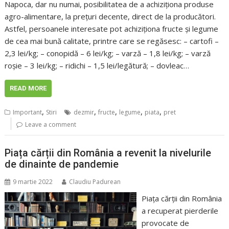
Napoca, dar nu numai, posibilitatea de a achiziționa produse
agro-alimentare, la prețuri decente, direct de la producători.
Astfel, persoanele interesate pot achiziționa fructe și legume
de cea mai bună calitate, printre care se regăsesc: – cartofi –
2,3 lei/kg; – conopidă – 6 lei/kg; – varză – 1,8 lei/kg; – varză
roșie – 3 lei/kg; – ridichi – 1,5 lei/legătură; – dovleac…
READ MORE
,
,
,
,
,
Important
Stiri
dezmir
fructe
legume
piata
pret
Leave a comment
Piața cărții din România a revenit la nivelurile
de dinainte de pandemie
9 martie 2022
Claudiu Padurean
Piața cărții din România
a recuperat pierderile
provocate de