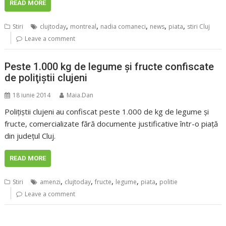
READ MORE
,
,
,
,
,
Stiri
clujtoday
montreal
nadia comaneci
news
piata
stiri Cluj
Leave a comment
Peste 1.000 kg de legume şi fructe confiscate
de poliţiştii clujeni
18 iunie 2014
Maia.Dan
Poliţiştii clujeni au confiscat peste 1.000 de kg de legume şi
fructe, comercializate fără documente justificative într-o piaţă
din judeţul Cluj.
READ MORE
,
,
,
,
,
Stiri
amenzi
clujtoday
fructe
legume
piata
politie
Leave a comment