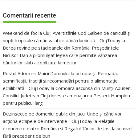
Comentarii recente
Weekend de foc la Cluj: Avertizările Cod Galben de caniculă și
nopți tropicale rămân valabile până duminică - ClujToday
la
Berea revine pe stadioanele din România: Președintele
Nicușor Dan a promulgat legea care permite vânzarea
băuturilor slab alcoolizate la meciuri
Postul Adormirii Maicii Domnului la ortodocși: Perioada,
semnificații, tradiții și recomandări pentru o alimentație
echilibrată - ClujToday
la
Comoară ascunsă din Munții Apuseni:
Consiliul Județean Cluj dorește amenajarea Peșterii Humpleu
pentru publicul larg
Dezinsecție pe domeniul public din Jucu: Unde și când vor
acționa echipele de intervenție - ClujToday
la
Relațiile
economice dintre România și Regatul Țărilor de Jos, la un nivel
fără precedent de bun