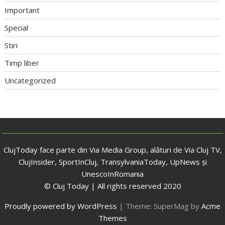
Important
Special
Stiri
Timp liber
Uncategorized
ClujToday face parte din Via Media Group, alături de Via Cluj TV,
ClujInsider, SportInCluj, TransylvaniaToday, UpNews și
UnescoInRomania
© Cluj Today | All rights reserved 2020
Proudly powered by WordPress
|
Theme: SuperMag by
Acme
Themes