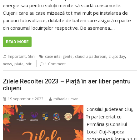
energie sau pentru soluții menite să scadă consumurile.
Clujenii care au case mizează tot mai mult pe instalarea de
panouri fotovoltaice, dublate de baterii care asigură o parte
din consumul locuințelor respective. De asemenea,…
READ MORE
,
,
,
,
Important
Stiri
case inteligente
claudiu padurean
clujtoday
,
,
news
piata
stiri
1 Comment
Zilele Recoltei 2023 – Piață în aer liber pentru
clujeni
19 septembrie 2023
mihaela.ursan
Consiliul Județean Cluj,
în parteneriat cu
Primăria și Consiliul
Local Cluj-Napoca
organizează, între 22 și