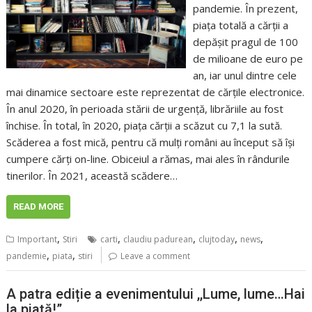
pandemie. În prezent,
piața totală a cărții a
depășit pragul de 100
de milioane de euro pe
an, iar unul dintre cele
mai dinamice sectoare este reprezentat de cărțile electronice.
În anul 2020, în perioada stării de urgență, librăriile au fost
închise. În total, în 2020, piața cărții a scăzut cu 7,1 la sută.
Scăderea a fost mică, pentru că mulți români au început să își
cumpere cărți on-line. Obiceiul a rămas, mai ales în rândurile
tinerilor. În 2021, această scădere…
READ MORE
,
,
,
,
,
Important
Stiri
carti
claudiu padurean
clujtoday
news
,
,
pandemie
piata
stiri
Leave a comment
A patra ediție a evenimentului ,,Lume, lume…Hai
la piață!”