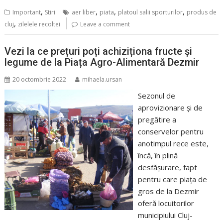
,
,
,
,
Important
Stiri
aer liber
piata
platoul salii sporturilor
produs de
,
cluj
zilelele recoltei
Leave a comment
Vezi la ce prețuri poți achiziționa fructe și
legume de la Piața Agro-Alimentară Dezmir
20 octombrie 2022
mihaela.ursan
Sezonul de
aprovizionare și de
pregătire a
conservelor pentru
anotimpul rece este,
încă, în plină
desfășurare, fapt
pentru care piața de
gros de la Dezmir
oferă locuitorilor
municipiului Cluj-