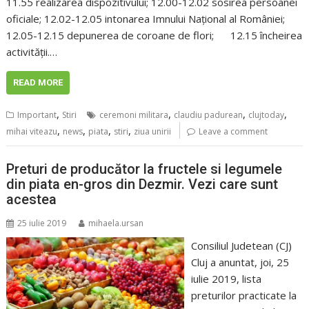
11.55 realizarea dispozitivului; 12.00-12.02 sosirea persoanei
oficiale; 12.02-12.05 intonarea Imnului Național al României;
12.05-12.15 depunerea de coroane de flori; 12.15 încheirea
activității.…
READ MORE
,
,
,
,
Important
Stiri
ceremoni militara
claudiu padurean
clujtoday
,
,
,
,
mihai viteazu
news
piata
stiri
ziua unirii
Leave a comment
Preturi de producător la fructele si legumele
din piata en-gros din Dezmir. Vezi care sunt
acestea
25 iulie 2019
mihaela.ursan
Consiliul Judetean (CJ)
Cluj a anuntat, joi, 25
iulie 2019, lista
preturilor practicate la