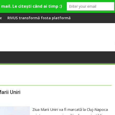
remieră la Fashion Village
formă fosta platformă Carbochim într-un nou centru cultural și
Când luna devine o 
arii Uniri
Ziua Marii Uniri va fi marcată la Cluj-Napoca