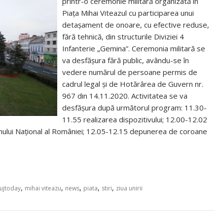
printr-o ceremonie militară organizată în
Piața Mihai Viteazul cu participarea unui
detașament de onoare, cu efective reduse,
fără tehnică, din structurile Diviziei 4
Infanterie „Gemina”. Ceremonia militară se
va desfășura fără public, avându-se în
vedere numărul de persoane permis de
cadrul legal și de Hotărârea de Guvern nr.
967 din 14.11.2020. Activitatea se va
desfășura după următorul program: 11.30-
11.55 realizarea dispozitivului; 12.00-12.02
mnului Național al României; 12.05-12.15 depunerea de coroane
,
,
,
,
,
lujtoday
mihai viteazu
news
piata
stiri
ziua unirii