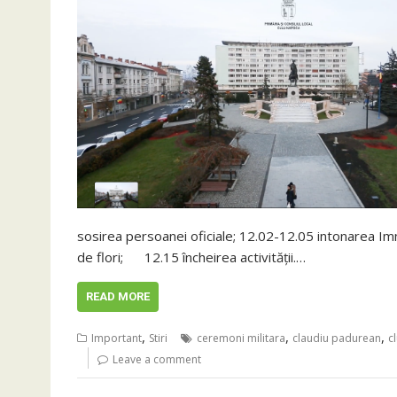
sosirea persoanei oficiale; 12.02-12.05 intonarea I
de flori; 12.15 încheirea activității.…
READ MORE
,
,
,
Important
Stiri
ceremoni militara
claudiu padurean
c
Leave a comment