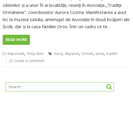
sătenilor și a unor fii ai localității, reuniți în Asociația „Tradiții
Ormănene”, coordonator Aurora Cozma. Manifestarea a avut
loc la muzeul satului, amenajat de Asociație în două încăperi ale
Școlii, dar și la casa familiei Oros. Într-un cadru ce te…
READ MORE
,
,
,
,
,
Important
Timp liber
claca
depanat
Orman
ţesut
traditii
Leave a comment