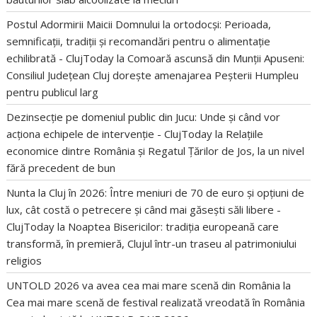
Postul Adormirii Maicii Domnului la ortodocși: Perioada,
semnificații, tradiții și recomandări pentru o alimentație
echilibrată - ClujToday
la
Comoară ascunsă din Munții Apuseni:
Consiliul Județean Cluj dorește amenajarea Peșterii Humpleu
pentru publicul larg
Dezinsecție pe domeniul public din Jucu: Unde și când vor
acționa echipele de intervenție - ClujToday
la
Relațiile
economice dintre România și Regatul Țărilor de Jos, la un nivel
fără precedent de bun
Nunta la Cluj în 2026: Între meniuri de 70 de euro și opțiuni de
lux, cât costă o petrecere și când mai găsești săli libere -
ClujToday
la
Noaptea Bisericilor: tradiția europeană care
transformă, în premieră, Clujul într-un traseu al patrimoniului
religios
UNTOLD 2026 va avea cea mai mare scenă din România
la
Cea mai mare scenă de festival realizată vreodată în România