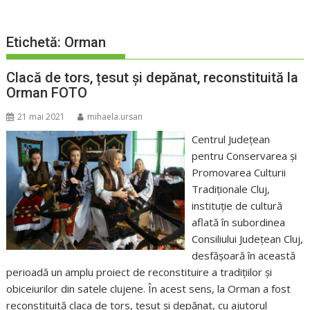
Etichetă:
Orman
Clacă de tors, țesut și depănat, reconstituită la
Orman FOTO
21 mai 2021
mihaela.ursan
Centrul Județean
pentru Conservarea și
Promovarea Culturii
Tradiționale Cluj,
instituție de cultură
aflată în subordinea
Consiliului Județean Cluj,
desfășoară în această
perioadă un amplu proiect de reconstituire a tradițiilor și
obiceiurilor din satele clujene. În acest sens, la Orman a fost
reconstituită claca de tors, țesut și depănat, cu ajutorul