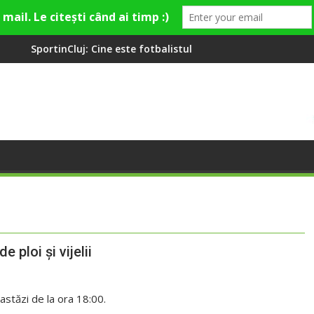
: Cine este fotbalistul cu două diplome care a învățat româna la
Compania de Apă Som
 ploi şi vijelii
 astăzi de la ora 18:00.