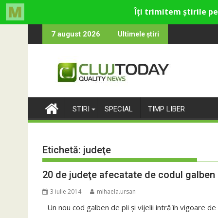
Skip
entru cultural și de divertisment din Cluj-Napoca
d luna devine o întrebare
SportinCluj
7 august 2026
Ultimele știri
to
content
STIRI
SPECIAL
TIMP LIBER
Etichetă:
judeţe
20 de judeţe afecatate de codul galben de
3 iulie 2014
mihaela.ursan
Un nou cod galben de pli şi vijelii intră în vigoare de