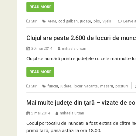
READ MORE
,
,
,
,
Stiri
ANM
cod galben
judeţe
ploi
vijelii
Leave 
Clujul are peste 2.600 de locuri de mun
30 mai 2014
mihaela.ursan
Clujul se numârâ printre judeţele cu cele mai multe lo
READ MORE
,
,
,
,
Stiri
funcţii
judeţe
locuri vacante
meserii
posturi
Mai multe judeţe din ţară – vizate de co
5 mai 2014
mihaela.ursan
Codul portocaliu de inundaţii a fost extins de către hid
primă fază, până astăzi la ora 18:00.