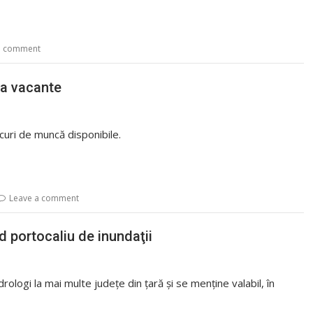
a comment
ca vacante
curi de muncă disponibile.
Leave a comment
d portocaliu de inundaţii
rologi la mai multe judeţe din ţară şi se menţine valabil, în