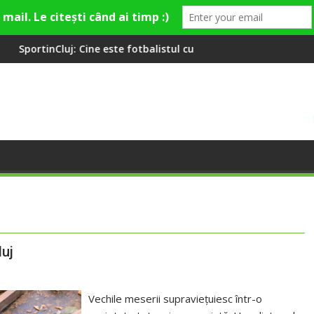
 este fotbalistul cu două diplome care a învățat româna la 2 ani
Compania de Apă Someș, c
luj
Vechile meserii supraviețuiesc într-o