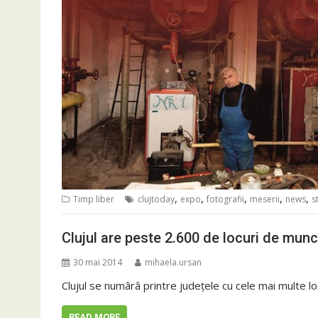
,
,
,
,
,
Timp liber
clujtoday
expo
fotografii
meserii
news
st
Clujul are peste 2.600 de locuri de mun
30 mai 2014
mihaela.ursan
Clujul se numârâ printre judeţele cu cele mai multe lo
READ MORE