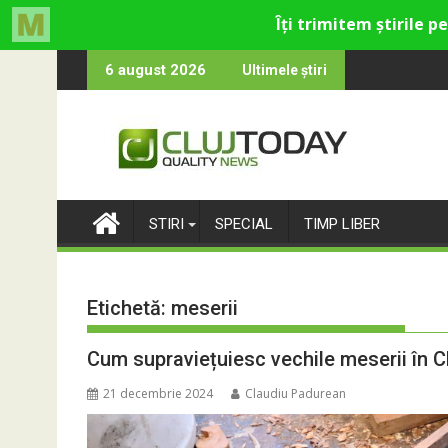
Skip
cultural și de divertisment din Cluj-Napoca
a devine o întrebare
SportinCluj: Cine
6 august 2026
Ultimele știri
to
content
STIRI
SPECIAL
TIMP LIBER
Etichetă:
meserii
Cum supraviețuiesc vechile meserii în C
21 decembrie 2024
Claudiu Padurean