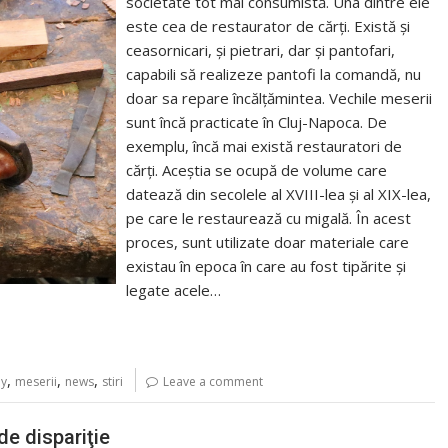
societate tot mai consumistă. Una dintre ele
este cea de restaurator de cărți. Există și
ceasornicari, și pietrari, dar și pantofari,
capabili să realizeze pantofi la comandă, nu
doar sa repare încălțămintea. Vechile meserii
sunt încă practicate în Cluj-Napoca. De
exemplu, încă mai există restauratori de
cărți. Aceștia se ocupă de volume care
datează din secolele al XVIII-lea și al XIX-lea,
pe care le restaurează cu migală. În acest
proces, sunt utilizate doar materiale care
existau în epoca în care au fost tipărite și
legate acele…
,
,
,
ay
meserii
news
stiri
Leave a comment
de dispariţie