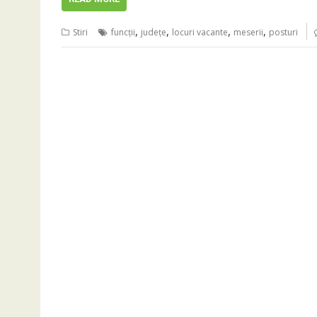
,
,
,
,
Stiri
funcţii
judeţe
locuri vacante
meserii
posturi