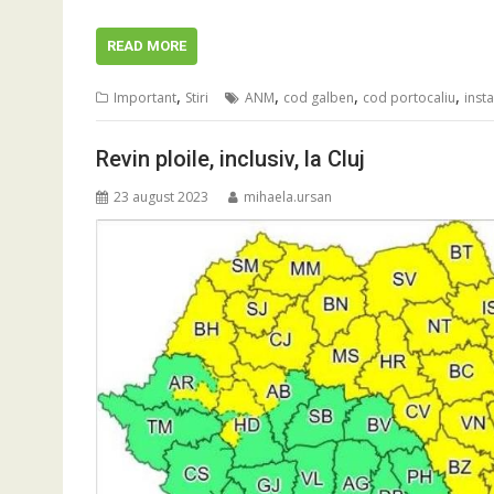
READ MORE
,
,
,
,
Important
Stiri
ANM
cod galben
cod portocaliu
inst
Revin ploile, inclusiv, la Cluj
23 august 2023
mihaela.ursan