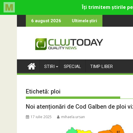
Skip
tural și de divertisment din Cluj-Napoca
vine o întrebare
SportinCluj: Cine es
6 august 2026
Ultimele știri
to
content
STIRI
SPECIAL
TIMP LIBER
Etichetă:
ploi
Noi atenționări de Cod Galben de ploi vi
17 iulie 2025
mihaela.ursan