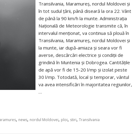
Transilvania, Maramureș, nordul Moldovei și
în tot sudul țării, până diseară la ora 22. Vânt
de până la 90 km/h la munte. Administrația
Națională de Meteorologie transmite că, în
intervalul menționat, va continua să plouă în
Transilvania, Maramureș, nordul Moldovei și
la munte, iar după-amiaza și seara vor fi
averse, descărcări electrice și condiții de
grindină în Muntenia și Dobrogea. Cantitățile
de apă vor fi de 15-20 l/mp și izolat peste
30 l/mp. Totodată, local și temporar, vântul
va avea intensificări în majoritatea regiunilor,
…
,
,
,
,
,
aramures
news
nordul Moldovei
ploi
stiri
Transilvania