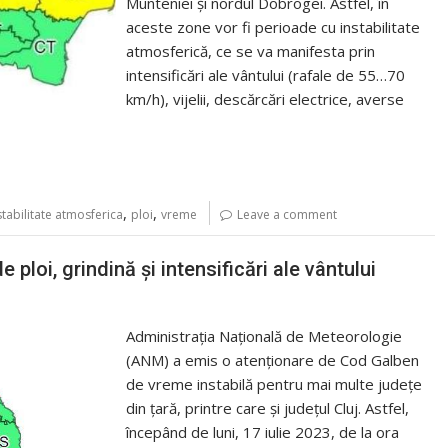
Munteniei şi nordul Dobrogei. Astfel, în
aceste zone vor fi perioade cu instabilitate
atmosferică, ce se va manifesta prin
intensificări ale vântului (rafale de 55…70
km/h), vijelii, descărcări electrice, averse
,
,
stabilitate atmosferica
ploi
vreme
Leave a comment
 ploi, grindină și intensificări ale vântului
Administraţia Naţională de Meteorologie
(ANM) a emis o atenționare de Cod Galben
de vreme instabilă pentru mai multe județe
din țară, printre care și județul Cluj. Astfel,
începând de luni, 17 iulie 2023, de la ora