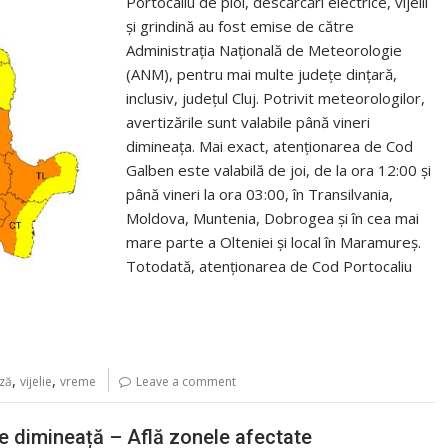
Portocaliu de ploi, descărcări electrice, vijelii
și grindină au fost emise de către
Administrația Națională de Meteorologie
(ANM), pentru mai multe județe dințară,
inclusiv, județul Cluj. Potrivit meteorologilor,
avertizările sunt valabile până vineri
dimineața. Mai exact, atenționarea de Cod
Galben este valabilă de joi, de la ora 12:00 și
până vineri la ora 03:00, în Transilvania,
Moldova, Muntenia, Dobrogea și în cea mai
mare parte a Olteniei și local în Maramureș.
Totodată, atenționarea de Cod Portocaliu
,
,
ză
vijelie
vreme
Leave a comment
e dimineață – Află zonele afectate