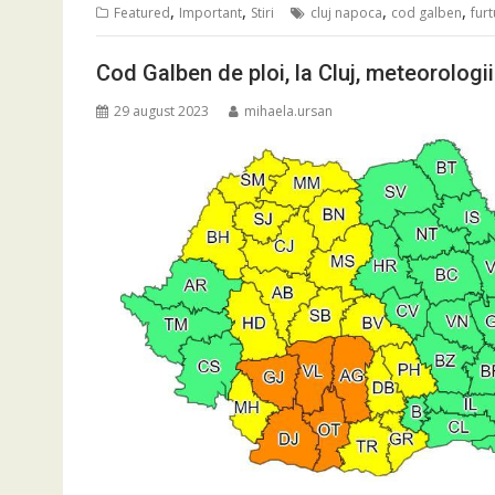
,
,
,
,
Featured
Important
Stiri
cluj napoca
cod galben
fur
Cod Galben de ploi, la Cluj, meteorologi
29 august 2023
mihaela.ursan