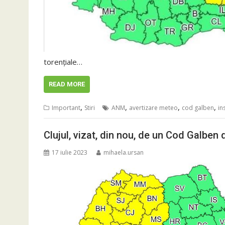
torențiale…
READ MORE
,
,
,
,
Important
Stiri
ANM
avertizare meteo
cod galben
in
Clujul, vizat, din nou, de un Cod Galben de
17 iulie 2023
mihaela.ursan