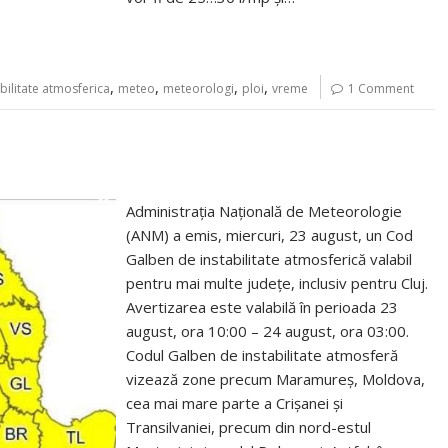
,
,
,
,
abilitate atmosferica
meteo
meteorologi
ploi
vreme
1 Comment
Administraţia Naţională de Meteorologie
(ANM) a emis, miercuri, 23 august, un Cod
Galben de instabilitate atmosferică valabil
pentru mai multe județe, inclusiv pentru Cluj.
Avertizarea este valabilă în perioada 23
august, ora 10:00 – 24 august, ora 03:00.
Codul Galben de instabilitate atmosferă
vizează zone precum Maramureş, Moldova,
cea mai mare parte a Crişanei şi
Transilvaniei, precum din nord-estul