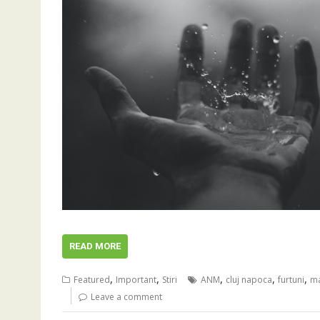
READ MORE
,
,
,
,
,
Featured
Important
Stiri
ANM
cluj napoca
furtuni
m
Leave a comment