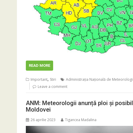
READ MORE
,
Important
Stiri
Administraţia Naţională de Meteorolog
Leave a comment
ANM: Meteorologii anunță ploi și posibil
Moldovei
26 aprilie 2023
Tigancea Madalina