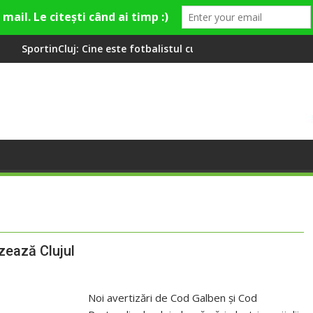
te fotbalistul cu două diplome care a învățat româna la 2 ani
Compania de Apă Someș, campi
zează Clujul
Noi avertizări de Cod Galben și Cod