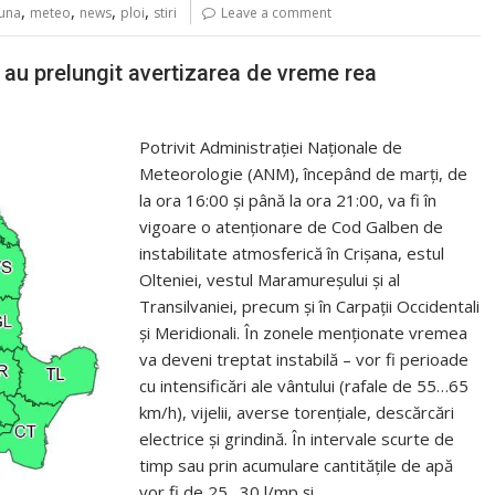
,
,
,
,
tuna
meteo
news
ploi
stiri
Leave a comment
i au prelungit avertizarea de vreme rea
Potrivit Administrației Naționale de
Meteorologie (ANM), începând de marți, de
la ora 16:00 și până la ora 21:00, va fi în
vigoare o atenționare de Cod Galben de
instabilitate atmosferică în Crișana, estul
Olteniei, vestul Maramureșului și al
Transilvaniei, precum și în Carpații Occidentali
și Meridionali. În zonele menționate vremea
va deveni treptat instabilă – vor fi perioade
cu intensificări ale vântului (rafale de 55…65
km/h), vijelii, averse torențiale, descărcări
electrice și grindină. În intervale scurte de
timp sau prin acumulare cantitățile de apă
vor fi de 25…30 l/mp și…