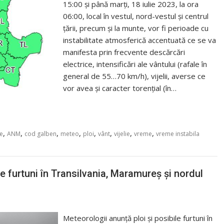
15:00 și până marți, 18 iulie 2023, la ora
06:00, local în vestul, nord-vestul și centrul
țării, precum și la munte, vor fi perioade cu
instabilitate atmosferică accentuată ce se va
manifesta prin frecvente descărcări
electrice, intensificări ale vântului (rafale în
general de 55…70 km/h), vijelii, averse ce
vor avea și caracter torențial (în…
,
,
,
,
,
,
,
,
ie
ANM
cod galben
meteo
ploi
vânt
vijelie
vreme
vreme instabila
e furtuni în Transilvania, Maramureș și nordul
Meteorologii anunță ploi și posibile furtuni în