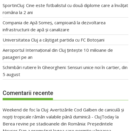
SportinCluj: Cine este fotbalistul cu două diplome care a învățat
româna la 2 ani
Compania de Apă Someș, campioană la dezvoltarea
infrastructurii de apă și canalizare
Universitatea Cluj a câștigat partida cu FC Botoșani
Aeroportul Internațional din Cluj țintește 10 milioane de
pasageri pe an
Schimbări rutiere în Gheorgheni: Sensuri unice noi în cartier, din
5 august
Comentarii recente
Weekend de foc la Cluj: Avertizările Cod Galben de caniculă și
nopți tropicale rămân valabile până duminică - ClujToday
la
Berea revine pe stadioanele din România: Președintele
Nicușor Dan a promulgat legea care permite vânzarea