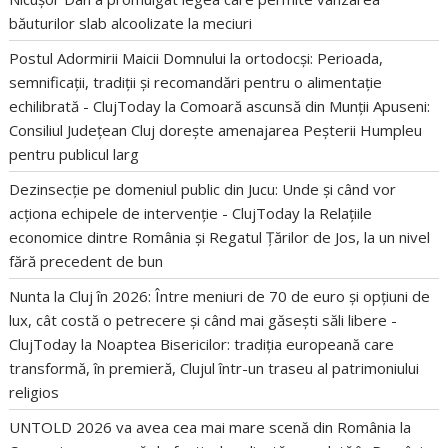
băuturilor slab alcoolizate la meciuri
Postul Adormirii Maicii Domnului la ortodocși: Perioada,
semnificații, tradiții și recomandări pentru o alimentație
echilibrată - ClujToday
la
Comoară ascunsă din Munții Apuseni:
Consiliul Județean Cluj dorește amenajarea Peșterii Humpleu
pentru publicul larg
Dezinsecție pe domeniul public din Jucu: Unde și când vor
acționa echipele de intervenție - ClujToday
la
Relațiile
economice dintre România și Regatul Țărilor de Jos, la un nivel
fără precedent de bun
Nunta la Cluj în 2026: Între meniuri de 70 de euro și opțiuni de
lux, cât costă o petrecere și când mai găsești săli libere -
ClujToday
la
Noaptea Bisericilor: tradiția europeană care
transformă, în premieră, Clujul într-un traseu al patrimoniului
religios
UNTOLD 2026 va avea cea mai mare scenă din România
la