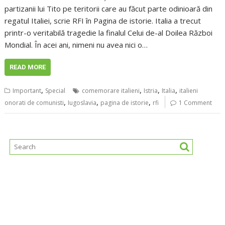
partizanii lui Tito pe teritorii care au făcut parte odinioară din
regatul Italiei, scrie RFI în Pagina de istorie. Italia a trecut
printr-o veritabilă tragedie la finalul Celui de-al Doilea Război
Mondial. În acei ani, nimeni nu avea nici o…
READ MORE
,
,
,
,
Important
Special
comemorare italieni
Istria
Italia
italieni
,
,
,
onorati de comunisti
Iugoslavia
pagina de istorie
rfi
1 Comment