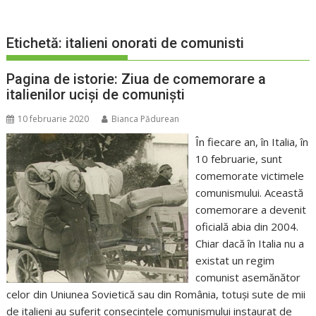
Etichetă:
italieni onorati de comunisti
Pagina de istorie: Ziua de comemorare a
italienilor uciși de comuniști
10 februarie 2020
Bianca Pădurean
În fiecare an, în Italia, în
10 februarie, sunt
comemorate victimele
comunismului. Această
comemorare a devenit
oficială abia din 2004.
Chiar dacă în Italia nu a
existat un regim
comunist asemănător
celor din Uniunea Sovietică sau din România, totuși sute de mii
de italieni au suferit consecințele comunismului instaurat de