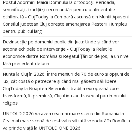
Postul Adormirii Maicii Domnului la ortodocși: Perioada,
semnificații, tradiții și recomandări pentru o alimentație
echilibrată - ClujToday
la
Comoară ascunsă din Munții Apuseni:
Consiliul Județean Cluj dorește amenajarea Peșterii Humpleu
pentru publicul larg
Dezinsecție pe domeniul public din Jucu: Unde și când vor
acționa echipele de intervenție - ClujToday
la
Relațiile
economice dintre România și Regatul Țărilor de Jos, la un nivel
fără precedent de bun
Nunta la Cluj în 2026: Între meniuri de 70 de euro și opțiuni de
lux, cât costă o petrecere și când mai găsești săli libere -
ClujToday
la
Noaptea Bisericilor: tradiția europeană care
transformă, în premieră, Clujul într-un traseu al patrimoniului
religios
UNTOLD 2026 va avea cea mai mare scenă din România
la
Cea mai mare scenă de festival realizată vreodată în România
va prinde viață la UNTOLD ONE 2026