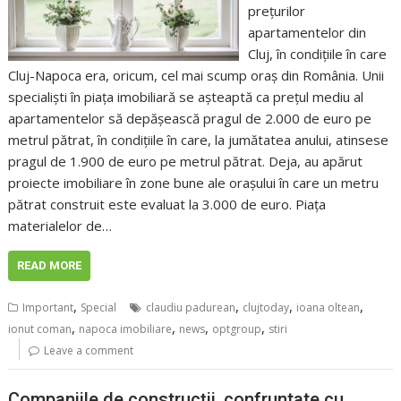
prețurilor
apartamentelor din
Cluj, în condițiile în care
Cluj-Napoca era, oricum, cel mai scump oraș din România. Unii
specialiști în piața imobiliară se așteaptă ca prețul mediu al
apartamentelor să depășească pragul de 2.000 de euro pe
metrul pătrat, în condițiile în care, la jumătatea anului, atinsese
pragul de 1.900 de euro pe metrul pătrat. Deja, au apărut
proiecte imobiliare în zone bune ale orașului în care un metru
pătrat construit este evaluat la 3.000 de euro. Piața
materialelor de…
READ MORE
,
,
,
,
Important
Special
claudiu padurean
clujtoday
ioana oltean
,
,
,
,
ionut coman
napoca imobiliare
news
optgroup
stiri
Leave a comment
Companiile de construcții, confruntate cu