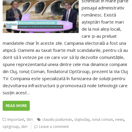
schimbat în mare parte
peisajul administrativ
românesc. Există
așteptări foarte mari
de la noii aleși locali,
care și-au preluat
mandatele chiar în aceste zile. Campania electorală a fost una
atipică. Oamenii au taxat foarte mult scandalurile, pentru că au
dorit să îi voteze pe cei care vor să își dezvolte comunitățile,
spune reprezentantul uneia dintre cele mai dinamice companii
din Cluj, Ionuț Coman, fondatorul OptGroup, prezent la Via Cluj
TV. Compania este specializată în furnizarea de soluții pentru
dezvoltarea infrastructurii și promovează noile tehnologii care
susțin acest…
READ MORE
,
,
,
,
,
Important
Stiri
claudiu padurean
clujtoday
ionut coman
news
,
optgroup
stiri
Leave a comment