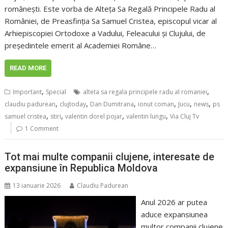
românești. Este vorba de Alteța Sa Regală Principele Radu al
României, de Preasfinția Sa Samuel Cristea, episcopul vicar al
Arhiepiscopiei Ortodoxe a Vadului, Feleacului și Clujului, de
președintele emerit al Academiei Române…
READ MORE
,
,
Important
Special
alteta sa regala principele radu al romaniei
,
,
,
,
,
,
claudiu padurean
clujtoday
Dan Dumitrana
ionut coman
Jucu
news
ps
,
,
,
,
samuel cristea
stiri
valentin dorel pojar
valentin lungu
Via Cluj Tv
1 Comment
Tot mai multe companii clujene, interesate de
expansiune în Republica Moldova
13 ianuarie 2026
Claudiu Padurean
Anul 2026 ar putea
aduce expansiunea
multor companii clujene