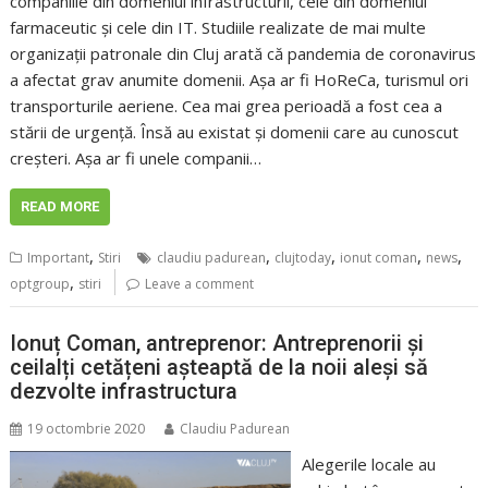
companiile din domeniul infrastructurii, cele din domeniul
farmaceutic și cele din IT. Studiile realizate de mai multe
organizații patronale din Cluj arată că pandemia de coronavirus
a afectat grav anumite domenii. Așa ar fi HoReCa, turismul ori
transporturile aeriene. Cea mai grea perioadă a fost cea a
stării de urgență. Însă au existat și domenii care au cunoscut
creșteri. Așa ar fi unele companii…
READ MORE
,
,
,
,
,
Important
Stiri
claudiu padurean
clujtoday
ionut coman
news
,
optgroup
stiri
Leave a comment
Ionuț Coman, antreprenor: Antreprenorii și
ceilalți cetățeni așteaptă de la noii aleși să
dezvolte infrastructura
19 octombrie 2020
Claudiu Padurean
Alegerile locale au