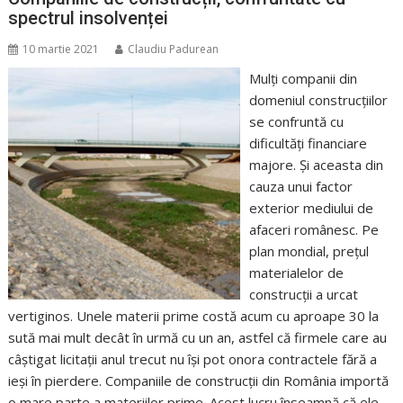
spectrul insolvenței
10 martie 2021
Claudiu Padurean
Mulți companii din
domeniul construcțiilor
se confruntă cu
dificultăți financiare
majore. Și aceasta din
cauza unui factor
exterior mediului de
afaceri românesc. Pe
plan mondial, prețul
materialelor de
construcții a urcat
vertiginos. Unele materii prime costă acum cu aproape 30 la
sută mai mult decât în urmă cu un an, astfel că firmele care au
câștigat licitații anul trecut nu își pot onora contractele fără a
ieși în pierdere. Companiile de construcții din România importă
o mare parte a materiilor prime. Acest lucru înseamnă că ele