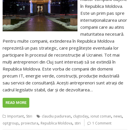
în Republica Moldova.
Este un prim pas spre
internaționalizarea unor
companii care au atins
maturitatea necesară.
Pentru multe companii, extinderea în Republica Moldova
reprezintă un pas strategic, care pregătește eventuala lor
participare în procesul de reconstrucție al Ucrainei. Tot mai
mulți antreprenori din Cluj sunt interesați să se extindă în
Republica Moldova. Este vorba de companii din domenii
precum IT, energie verde, construcții, producție industrială
sau servicii de consultanță. Acești antreprenori sunt atrași de
cadrul legislativ stabil, dar și de dezvoltarea…
READ MORE
,
,
,
,
,
Important
Stiri
claudiu padurean
clujtoday
ionut coman
news
,
,
,
optgroup
proiectura
Republica Moldova
stiri
1 Comment