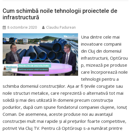
Cum schimbă noile tehnologii proiectele de
infrastructură
8 octombrie 2020
Claudiu Padurean
Una dintre cele mai
inovatoare companii
din Cluj din domeniul
infrastructurii, OptGrou
p, mizează pe produse
care încorporează noile
tehnologii pentru a
schimba domeniul construcțiilor. Așa ar fi țevile corugate sau
noile structuri metalice, care reprezintă o alternativă tot mai
solidă și mai des utilizată în domenii precum construcția
podurilor, după cum spune fondatorul companiei clujene, Ionuț
Coman. De asemenea, aceste produse noi au avantajul
construcției mult mai rapide și al prețurilor foarte competitive,
potrivit Via Cluj TV. Pentru că OptGroup s-a numărat printre