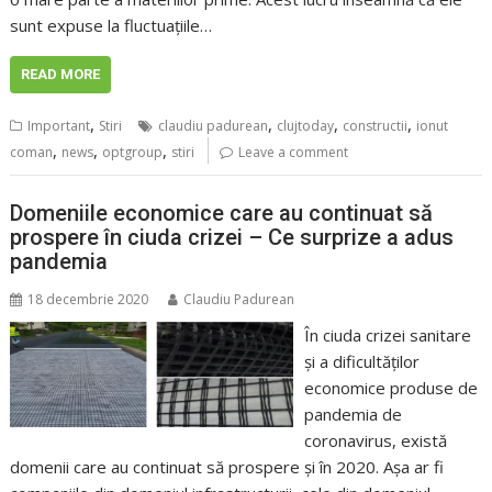
sunt expuse la fluctuațiile…
READ MORE
,
,
,
,
Important
Stiri
claudiu padurean
clujtoday
constructii
ionut
,
,
,
coman
news
optgroup
stiri
Leave a comment
Domeniile economice care au continuat să
prospere în ciuda crizei – Ce surprize a adus
pandemia
18 decembrie 2020
Claudiu Padurean
În ciuda crizei sanitare
și a dificultăților
economice produse de
pandemia de
coronavirus, există
domenii care au continuat să prospere și în 2020. Așa ar fi