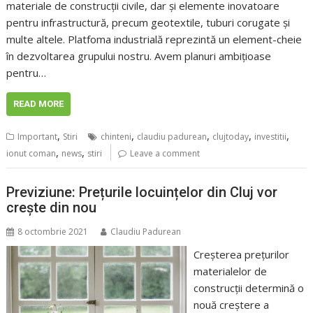
materiale de construcții civile, dar și elemente inovatoare
pentru infrastructură, precum geotextile, tuburi corugate și
multe altele. Platfoma industrială reprezintă un element-cheie
în dezvoltarea grupului nostru. Avem planuri ambițioase
pentru…
READ MORE
,
,
,
,
,
Important
Stiri
chinteni
claudiu padurean
clujtoday
investitii
,
,
ionut coman
news
stiri
Leave a comment
Previziune: Prețurile locuințelor din Cluj vor
crește din nou
8 octombrie 2021
Claudiu Padurean
Creșterea prețurilor
materialelor de
construcții determină o
nouă creștere a