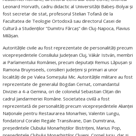
Leonard Horvath, cadru didactic al Universității Babeș-Bolyai și
fost secretar de stat, profesorul Stelian Tofană de la
Facultatea de Teologie Ortodoxă sau directorul Casei de
Cultură a Studenților ”Dumitru Fărcaș” din Cluj-Napoca, Flavius
Milășan.
Autoritățile civile au fost reprezentate de personalități precum
vicepreședintele Consiliului Județean Cluj, Vákár István, membri
ai Parlamentului României, precum deputații Remus Lăpușan și
Ramona Bruynseels, consilieri județeni și primari ai unor
localități de pe Valea Someșului Mic. Autoritățile militare au fost
reprezentate de generalul Bogdan Cernat, comandantul
Diviziei a 4-a Gemina, ori de colonelul Sebastian Clițan din
cadrul Jandarmeriei Române. Societatea civilă a fost
reprezentată de personalități precum vicepreședintele Alianței
Naționale pentru Restaurarea Monarhiei, Valentin Lungu,
fondatorul Coralei Regale Transilvane, Dan Dumitrana,
președintele Clubului Monarhiștilor Bistrițeni, Marius Pop,
președintele Clubului Monarhiștilor Clujeni, Cornel Jurju, dar și