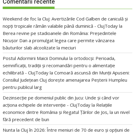
Comentarii recente
Weekend de foc la Cluj: Avertizările Cod Galben de caniculă și
nopți tropicale rămân valabile până duminică - ClujToday
la
Berea revine pe stadioanele din România: Președintele
Nicușor Dan a promulgat legea care permite vânzarea
băuturilor slab alcoolizate la meciuri
Postul Adormirii Maicii Domnului la ortodocși: Perioada,
semnificații, tradiții și recomandări pentru o alimentație
echilibrată - ClujToday
la
Comoară ascunsă din Munții Apuseni:
Consiliul Județean Cluj dorește amenajarea Peșterii Humpleu
pentru publicul larg
Dezinsecție pe domeniul public din Jucu: Unde și când vor
acționa echipele de intervenție - ClujToday
la
Relațiile
economice dintre România și Regatul Țărilor de Jos, la un nivel
fără precedent de bun
Nunta la Cluj în 2026: Între meniuri de 70 de euro și opțiuni de