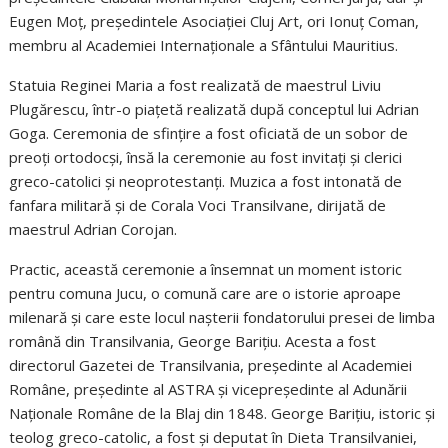
Eugen Moț, președintele Asociației Cluj Art, ori Ionuț Coman,
membru al Academiei Internaționale a Sfântului Mauritius.
Statuia Reginei Maria a fost realizată de maestrul Liviu
Plugărescu, într-o piațetă realizată după conceptul lui Adrian
Goga. Ceremonia de sfințire a fost oficiată de un sobor de
preoți ortodocși, însă la ceremonie au fost invitați și clerici
greco-catolici și neoprotestanți. Muzica a fost intonată de
fanfara militară și de Corala Voci Transilvane, dirijată de
maestrul Adrian Corojan.
Practic, această ceremonie a însemnat un moment istoric
pentru comuna Jucu, o comună care are o istorie aproape
milenară și care este locul nașterii fondatorului presei de limba
română din Transilvania, George Barițiu. Acesta a fost
directorul Gazetei de Transilvania, președinte al Academiei
Române, președinte al ASTRA și vicepreședinte al Adunării
Naționale Române de la Blaj din 1848. George Barițiu, istoric și
teolog greco-catolic, a fost și deputat în Dieta Transilvaniei,