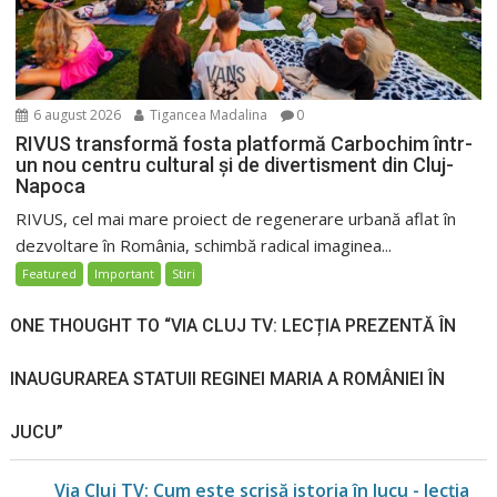
6 august 2026
Tigancea Madalina
0
RIVUS transformă fosta platformă Carbochim într-
un nou centru cultural și de divertisment din Cluj-
Napoca
RIVUS, cel mai mare proiect de regenerare urbană aflat în
dezvoltare în România, schimbă radical imaginea...
Featured
Important
Stiri
ONE THOUGHT TO “VIA CLUJ TV: LECȚIA PREZENTĂ ÎN
INAUGURAREA STATUII REGINEI MARIA A ROMÂNIEI ÎN
JUCU”
Via Cluj TV: Cum este scrisă istoria în Jucu - lecția