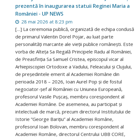
prezentă în inaugurarea statuii Reginei Maria a
României - UP NEWS
28 mai 2026 at 8:23 pm
[…] La ceremonia publică, organizată de echipa condusă
de primarul Valentin Dorel Pojar, au luat parte
personalități marcante ale vieții publice românești. Este
vorba de Alteța Sa Regală Principele Radu al României,
de Preasfinția Sa Samuel Cristea, episcopul vicar al
Arhiepiscopiei Ortodoxe a Vadului, Feleacului și Clujului,
de președintele emerit al Academiei Române din
perioada 2018 – 2026, Ioan Aurel Pop și de fostul
negociator-șef al României cu Uniunea Europeană,
profesorul Vasile Pușcaș, membru corespondent al
Academiei Române. De asemenea, au participat și
intelectuali de marcă, precum directorul Institutului de
Istorie ”George Barițiu” al Academiei Române,
profesorul Ioan Bolovan, membru corespondent al
Academiei Române, directorul Centrului UBB CORE,