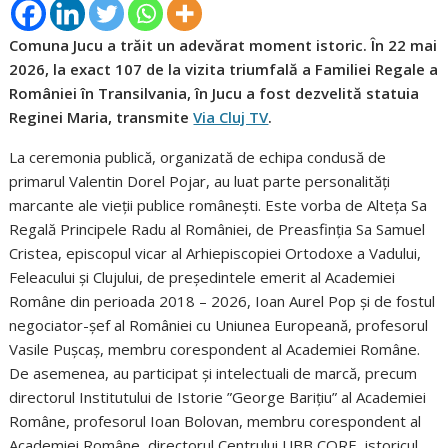
Comuna Jucu a trăit un adevărat moment istoric. În 22 mai
2026, la exact 107 de la vizita triumfală a Familiei Regale a
României în Transilvania, în Jucu a fost dezvelită statuia
Reginei Maria, transmite
Via Cluj TV
.
La ceremonia publică, organizată de echipa condusă de
primarul Valentin Dorel Pojar, au luat parte personalități
marcante ale vieții publice românești. Este vorba de Alteța Sa
Regală Principele Radu al României, de Preasfinția Sa Samuel
Cristea, episcopul vicar al Arhiepiscopiei Ortodoxe a Vadului,
Feleacului și Clujului, de președintele emerit al Academiei
Române din perioada 2018 – 2026, Ioan Aurel Pop și de fostul
negociator-șef al României cu Uniunea Europeană, profesorul
Vasile Pușcaș, membru corespondent al Academiei Române.
De asemenea, au participat și intelectuali de marcă, precum
directorul Institutului de Istorie ”George Barițiu” al Academiei
Române, profesorul Ioan Bolovan, membru corespondent al
Academiei Române, directorul Centrului UBB CORE, istoricul