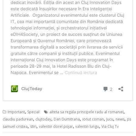
,
,
Important
Special
alteta sa regala principele radu al romaniei
,
,
,
,
,
,
claudiu padurean
clujtoday
Dan Dumitrana
ionut coman
Jucu
news
ps
,
,
,
,
samuel cristea
stiri
valentin dorel pojar
valentin lungu
Via Cluj Tv