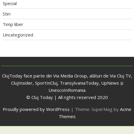
Special
Stiri
Timp liber
Uncategorized
ClujToday face parte din Via Media Group, alături de Via Cluj TV,
ClujInsider, SportInCluj, TransylvaniaToday, UpNews și
UnescoInRomania
© Cluj Today | All rights reserved 2020
Proudly powered by WordPress
|
Theme: SuperMag by
Acme
Themes