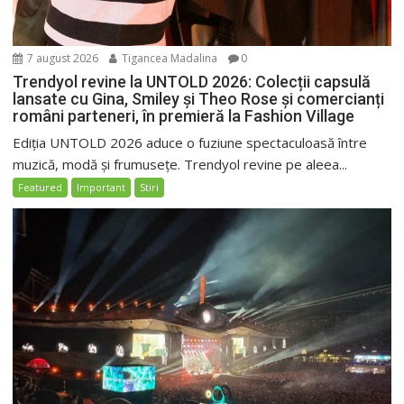
7 august 2026
Tigancea Madalina
0
Trendyol revine la UNTOLD 2026: Colecții capsulă
lansate cu Gina, Smiley și Theo Rose și comercianți
români parteneri, în premieră la Fashion Village
Ediția UNTOLD 2026 aduce o fuziune spectaculoasă între
muzică, modă și frumusețe. Trendyol revine pe aleea...
Featured
Important
Stiri