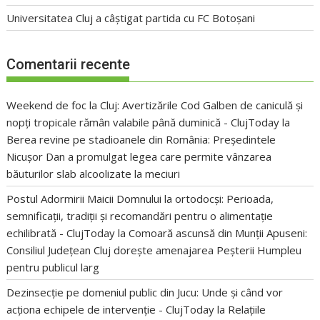
Universitatea Cluj a câștigat partida cu FC Botoșani
Comentarii recente
Weekend de foc la Cluj: Avertizările Cod Galben de caniculă și
nopți tropicale rămân valabile până duminică - ClujToday
la
Berea revine pe stadioanele din România: Președintele
Nicușor Dan a promulgat legea care permite vânzarea
băuturilor slab alcoolizate la meciuri
Postul Adormirii Maicii Domnului la ortodocși: Perioada,
semnificații, tradiții și recomandări pentru o alimentație
echilibrată - ClujToday
la
Comoară ascunsă din Munții Apuseni:
Consiliul Județean Cluj dorește amenajarea Peșterii Humpleu
pentru publicul larg
Dezinsecție pe domeniul public din Jucu: Unde și când vor
acționa echipele de intervenție - ClujToday
la
Relațiile