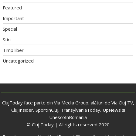
Featured
Important
Special
Stiri
Timp liber
Uncategorized
ClujToday face parte din Via Media Group, alături de Via Cluj TV,
ClujInsider, SportInCluj, TransylvaniaToday, UpNews și
UnescoInRomania
© Cluj Today | All rights reserved 2020