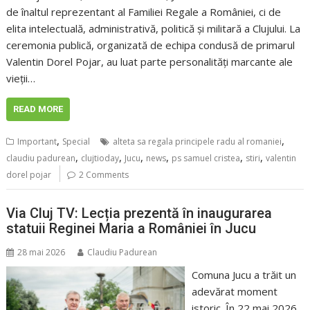
de înaltul reprezentant al Familiei Regale a României, ci de
elita intelectuală, administrativă, politică și militară a Clujului. La
ceremonia publică, organizată de echipa condusă de primarul
Valentin Dorel Pojar, au luat parte personalități marcante ale
vieții…
READ MORE
,
,
Important
Special
alteta sa regala principele radu al romaniei
,
,
,
,
,
,
claudiu padurean
clujtioday
Jucu
news
ps samuel cristea
stiri
valentin
dorel pojar
2 Comments
Via Cluj TV: Lecția prezentă în inaugurarea
statuii Reginei Maria a României în Jucu
28 mai 2026
Claudiu Padurean
Comuna Jucu a trăit un
adevărat moment
istoric. În 22 mai 2026,