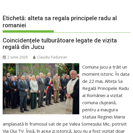
Etichetă:
alteta sa regala principele radu al
romaniei
Coincidențele tulburătoare legate de vizita
regală din Jucu
2 iunie 2026
Claudiu Padurean
Comuna Jucu a trăit un
moment istoric. În data
de 22 mai, Alteța Sa
Regală Principele Radu
al României a vizitat
comuna clujeană,
pentru a inaugura
statuia Reginei Maria
amplasată în frumosul sat de pe Valea Someșului Mic, potrivit
Via Cluj TV. Însă, în acea zi istorică, Jucu nu a fost vizitat doar