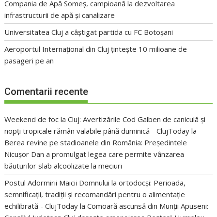
Compania de Apă Someș, campioană la dezvoltarea
infrastructurii de apă și canalizare
Universitatea Cluj a câștigat partida cu FC Botoșani
Aeroportul Internațional din Cluj țintește 10 milioane de
pasageri pe an
Comentarii recente
Weekend de foc la Cluj: Avertizările Cod Galben de caniculă și
nopți tropicale rămân valabile până duminică - ClujToday
la
Berea revine pe stadioanele din România: Președintele
Nicușor Dan a promulgat legea care permite vânzarea
băuturilor slab alcoolizate la meciuri
Postul Adormirii Maicii Domnului la ortodocși: Perioada,
semnificații, tradiții și recomandări pentru o alimentație
echilibrată - ClujToday
la
Comoară ascunsă din Munții Apuseni: