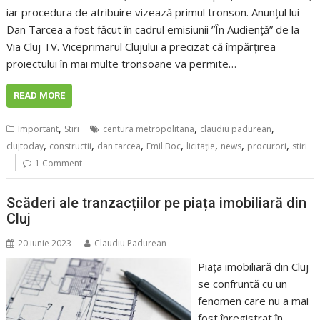
iar procedura de atribuire vizează primul tronson. Anunțul lui
Dan Tarcea a fost făcut în cadrul emisiunii ”În Audiență” de la
Via Cluj TV. Viceprimarul Clujului a precizat că împărțirea
proiectului în mai multe tronsoane va permite…
READ MORE
,
,
,
Important
Stiri
centura metropolitana
claudiu padurean
,
,
,
,
,
,
,
clujtoday
constructii
dan tarcea
Emil Boc
licitaţie
news
procurori
stiri
1 Comment
Scăderi ale tranzacțiilor pe piața imobiliară din
Cluj
20 iunie 2023
Claudiu Padurean
Piața imobiliară din Cluj
se confruntă cu un
fenomen care nu a mai
fost înregistrat în