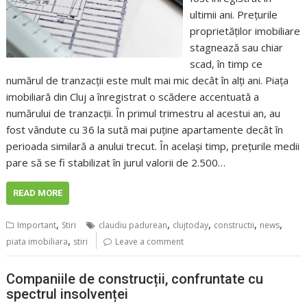
ultimii ani. Prețurile
proprietăților imobiliare
stagnează sau chiar
scad, în timp ce
numărul de tranzacții este mult mai mic decât în alți ani. Piața
imobiliară din Cluj a înregistrat o scădere accentuată a
numărului de tranzacții. În primul trimestru al acestui an, au
fost vândute cu 36 la sută mai puține apartamente decât în
perioada similară a anului trecut. În același timp, prețurile medii
pare să se fi stabilizat în jurul valorii de 2.500…
READ MORE
,
,
,
,
,
Important
Stiri
claudiu padurean
clujtoday
constructii
news
,
piata imobiliara
stiri
Leave a comment
Companiile de construcții, confruntate cu
spectrul insolvenței