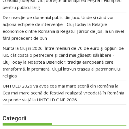
Consiliul Județean Cluj dorește amenajarea Peșterii Humpleu
pentru publicul larg
Dezinsecție pe domeniul public din Jucu: Unde și când vor
acționa echipele de intervenție - ClujToday
la
Relațiile
economice dintre România și Regatul Țărilor de Jos, la un nivel
fără precedent de bun
Nunta la Cluj în 2026: Între meniuri de 70 de euro și opțiuni de
lux, cât costă o petrecere și când mai găsești săli libere -
ClujToday
la
Noaptea Bisericilor: tradiția europeană care
transformă, în premieră, Clujul într-un traseu al patrimoniului
religios
UNTOLD 2026 va avea cea mai mare scenă din România
la
Cea mai mare scenă de festival realizată vreodată în România
va prinde viață la UNTOLD ONE 2026
Categorii