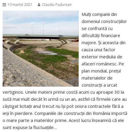
10 martie 2021
Claudiu Padurean
Mulți companii din
domeniul construcțiilor
se confruntă cu
dificultăți financiare
majore. Și aceasta din
cauza unui factor
exterior mediului de
afaceri românesc. Pe
plan mondial, prețul
materialelor de
construcții a urcat
vertiginos. Unele materii prime costă acum cu aproape 30 la
sută mai mult decât în urmă cu un an, astfel că firmele care au
câștigat licitații anul trecut nu își pot onora contractele fără a
ieși în pierdere. Companiile de construcții din România importă
o mare parte a materiilor prime. Acest lucru înseamnă că ele
sunt expuse la fluctuațiile…