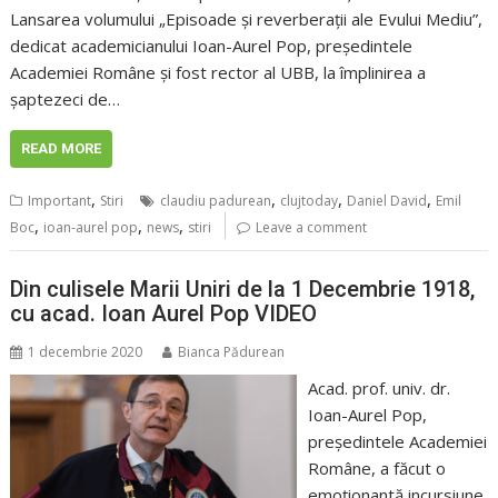
Lansarea volumului „Episoade și reverberații ale Evului Mediu”,
dedicat academicianului Ioan-Aurel Pop, președintele
Academiei Române și fost rector al UBB, la împlinirea a
șaptezeci de…
READ MORE
,
,
,
,
Important
Stiri
claudiu padurean
clujtoday
Daniel David
Emil
,
,
,
Boc
ioan-aurel pop
news
stiri
Leave a comment
Din culisele Marii Uniri de la 1 Decembrie 1918,
cu acad. Ioan Aurel Pop VIDEO
1 decembrie 2020
Bianca Pădurean
Acad. prof. univ. dr.
Ioan-Aurel Pop,
președintele Academiei
Române, a făcut o
emoționantă incursiune