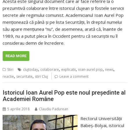
Acesta este singurul document care ar face referire la o
prezumtivă colaborare între istoricul clujean şi fostele servicii
secrete ale regimului comunist. Academicianul Ioan Aurel Pop
menţionează că până şi pe lista Securităţii, în dreptul numelui
său apare menţiunea ”nu”, de asemenea, arată că, înainte de
1989, nu a putut pleca în Occident pentru că securiştii nu îl
considerau demn de încredere.
READ MORE
,
,
,
,
,
Stiri
clujtoday
colaborare
explicatii
ioan-aurel pop
news
,
,
reactie
securitate
stiri Cluj
Leave a comment
Istoricul Ioan Aurel Pop este noul preşedinte al
Academiei Române
5 aprilie 2018
Claudiu Padurean
Rectorul Universităţii
Babeş-Bolyai, istoricul