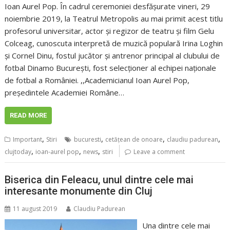
Ioan Aurel Pop. În cadrul ceremoniei desfășurate vineri, 29
noiembrie 2019, la Teatrul Metropolis au mai primit acest titlu
profesorul universitar, actor şi regizor de teatru şi film Gelu
Colceag, cunoscuta interpretă de muzică populară Irina Loghin
şi Cornel Dinu, fostul jucător şi antrenor principal al clubului de
fotbal Dinamo București, fost selecționer al echipei naționale
de fotbal a României. ,,Academicianul Ioan Aurel Pop,
preşedintele Academiei Române…
READ MORE
,
,
,
,
Important
Stiri
bucuresti
cetăţean de onoare
claudiu padurean
,
,
,
clujtoday
ioan-aurel pop
news
stiri
Leave a comment
Biserica din Feleacu, unul dintre cele mai
interesante monumente din Cluj
11 august 2019
Claudiu Padurean
Una dintre cele mai