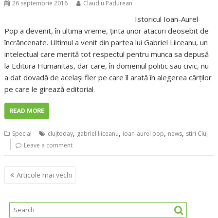
26 septembrie 2016
Claudiu Padurean
Istoricul Ioan-Aurel
Pop a devenit, în ultima vreme, ţinta unor atacuri deosebit de
încrâncenate. Ultimul a venit din partea lui Gabriel Liiceanu, un
intelectual care merită tot respectul pentru munca sa depusă
la Editura Humanitas, dar care, în domeniul politic sau civic, nu
a dat dovadă de acelaşi fler pe care îl arată în alegerea cărţilor
pe care le girează editorial.
READ MORE
,
,
,
,
Special
clujtoday
gabriel liiceanu
ioan-aurel pop
news
stiri Cluj
Leave a comment
Navigare
Articole mai vechi
în
articole