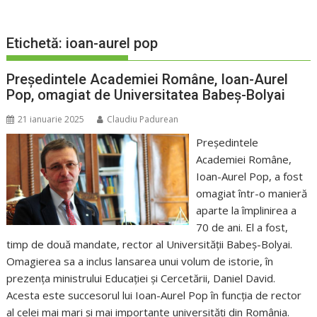
Etichetă:
ioan-aurel pop
Președintele Academiei Române, Ioan-Aurel
Pop, omagiat de Universitatea Babeș-Bolyai
21 ianuarie 2025
Claudiu Padurean
Președintele
Academiei Române,
Ioan-Aurel Pop, a fost
omagiat într-o manieră
aparte la împlinirea a
70 de ani. El a fost,
timp de două mandate, rector al Universității Babeș-Bolyai.
Omagierea sa a inclus lansarea unui volum de istorie, în
prezența ministrului Educației și Cercetării, Daniel David.
Acesta este succesorul lui Ioan-Aurel Pop în funcția de rector
al celei mai mari și mai importante universități din România.