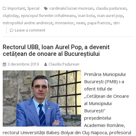
,
,
,
Important
Special
cardinalul lucian muresan
claudiu padurean
,
,
,
,
clujtoday
episcopul florentin crihalmeanu
ioan bota
ioan-aurel pop
,
,
,
,
mitropolitul andrei andreicut
monsenior
news
papa francisc
stiri
Leave a comment
Rectorul UBB, Ioan Aurel Pop, a devenit
cetățean de onoare al Bucureștiului
3 decembrie 2019
Claudiu Padurean
Primăria Municipiului
București (PMB) i-a
oferit titlul de
,,Cetăţean de Onoare
al Municipiului
Bucureşti”
președintelui
Academiei Române,
rectorul Universității Babeș-Bolyai din Cluj-Napoca, profesorul