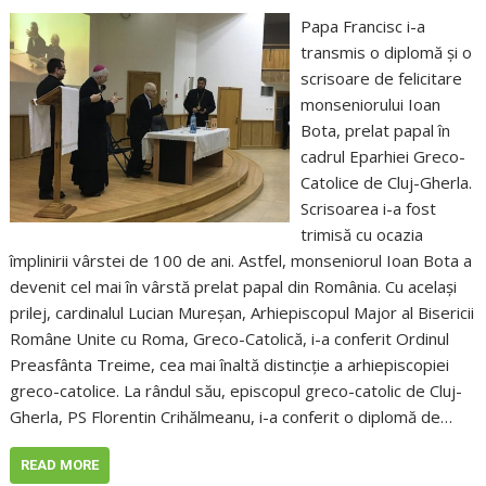
Papa Francisc i-a
transmis o diplomă și o
scrisoare de felicitare
monseniorului Ioan
Bota, prelat papal în
cadrul Eparhiei Greco-
Catolice de Cluj-Gherla.
Scrisoarea i-a fost
trimisă cu ocazia
împlinirii vârstei de 100 de ani. Astfel, monseniorul Ioan Bota a
devenit cel mai în vârstă prelat papal din România. Cu același
prilej, cardinalul Lucian Mureșan, Arhiepiscopul Major al Bisericii
Române Unite cu Roma, Greco-Catolică, i-a conferit Ordinul
Preasfânta Treime, cea mai înaltă distincție a arhiepiscopiei
greco-catolice. La rândul său, episcopul greco-catolic de Cluj-
Gherla, PS Florentin Crihălmeanu, i-a conferit o diplomă de…
READ MORE