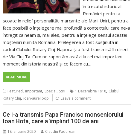
în trecutul istoric al
României pentru a
scoate în relief personalități marcante ale Marii Uniri, pentru a
face posibilă o înțelegere mai profundă a contextului care ne-a
întregit ca neam și, mai ales, pentru a înțelege sensul acestei
moșteniri numită România. Prelegerea a fost susținută în
cadrul Clubului Rotary Cluj-Napoca și a fost transmisă în direct
de Via Cluj Tv. Cum ne raportăm astăzi la cel mai important
moment din istoria noastră și ce facem cu…
READ MORE
,
,
,
,
Featured
Important
Special
Stiri
1 Decembrie 1918
Clubul
,
Rotary Cluj
ioan-aurel pop
Leave a comment
Ce i-a transmis Papa Francisc monseniorului
Ioan Bota, care a împlinit 100 de ani
18 ianuarie 2020
Claudiu Padurean