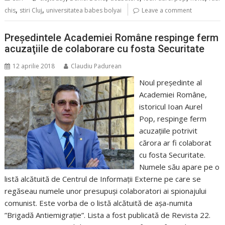
,
,
chis
stiri Cluj
universitatea babes bolyai
Leave a comment
Preşedintele Academiei Române respinge ferm
acuzaţiile de colaborare cu fosta Securitate
12 aprilie 2018
Claudiu Padurean
Noul preşedinte al
Academiei Române,
istoricul Ioan Aurel
Pop, respinge ferm
acuzaţiile potrivit
cărora ar fi colaborat
cu fosta Securitate.
Numele său apare pe o
listă alcătuită de Centrul de Informaţii Externe pe care se
regăseau numele unor presupuşi colaboratori ai spionajului
comunist. Este vorba de o listă alcătuită de aşa-numita
”Brigadă Antiemigraţie”. Lista a fost publicată de Revista 22.