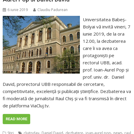
6 iunie 2019
Claudiu Padurean
Universitatea Babeş-
Bolyai vă invită vineri, 7
iunie 2019, de la ora
12.00, la dezbaterea
care îi va avea ca
protagonişti pe
rectorul UBB, acad.
prof. Ioan-Aurel Pop şi
prof. univ. dr. Daniel
David, prorectorul UBB responsabil de cercetare,
competitivitate, excelenţă şi publicaţii ştiinţifice. Dezbaterea va
fi moderată de jurnalistul Raul Chiş şi va fi transmisă în direct
de platforma ViaCluj.tv.
READ MORE
,
,
,
,
,
Stiri
clujtoday
Daniel David
dezbatere
ioan-aurel pop
news
raul