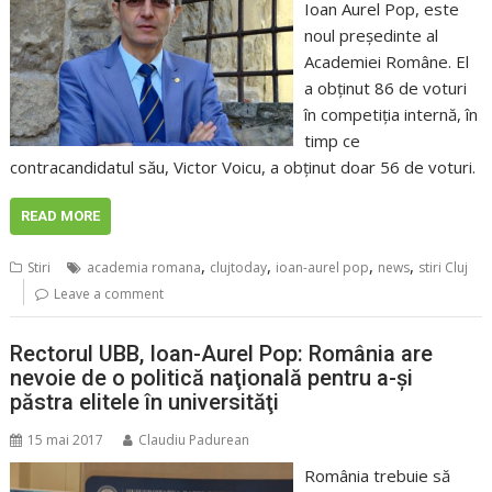
Ioan Aurel Pop, este
noul preşedinte al
Academiei Române. El
a obţinut 86 de voturi
în competiţia internă, în
timp ce
contracandidatul său, Victor Voicu, a obţinut doar 56 de voturi.
READ MORE
,
,
,
,
Stiri
academia romana
clujtoday
ioan-aurel pop
news
stiri Cluj
Leave a comment
Rectorul UBB, Ioan-Aurel Pop: România are
nevoie de o politică naţională pentru a-şi
păstra elitele în universităţi
15 mai 2017
Claudiu Padurean
România trebuie să