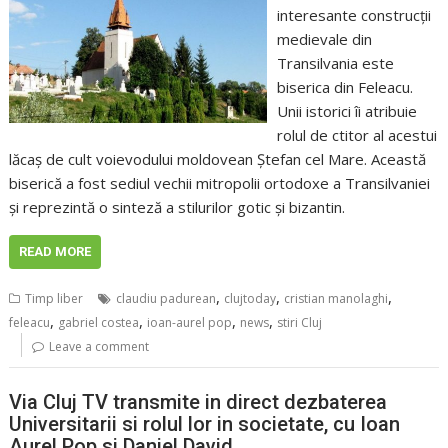
interesante construcţii
medievale din
Transilvania este
biserica din Feleacu.
Unii istorici îi atribuie
rolul de ctitor al acestui
lăcaş de cult voievodului moldovean Ştefan cel Mare. Această
biserică a fost sediul vechii mitropolii ortodoxe a Transilvaniei
şi reprezintă o sinteză a stilurilor gotic şi bizantin.
READ MORE
,
,
,
Timp liber
claudiu padurean
clujtoday
cristian manolaghi
,
,
,
,
feleacu
gabriel costea
ioan-aurel pop
news
stiri Cluj
Leave a comment
Via Cluj TV transmite in direct dezbaterea
Universitarii si rolul lor in societate, cu Ioan
Aurel Pop si Daniel David