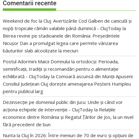
Comentarii recente
Weekend de foc la Cluj: Avertizările Cod Galben de caniculă și
nopți tropicale rămân valabile până duminică - ClujToday
la
Berea revine pe stadioanele din România: Președintele
Nicușor Dan a promulgat legea care permite vânzarea
băuturilor slab alcoolizate la meciuri
Postul Adormirii Maicii Domnului la ortodocși: Perioada,
semnificații, tradiții și recomandări pentru o alimentație
echilibrată - ClujToday
la
Comoară ascunsă din Munții Apuseni:
Consiliul Județean Cluj dorește amenajarea Peșterii Humpleu
pentru publicul larg
Dezinsecție pe domeniul public din Jucu: Unde și când vor
acționa echipele de intervenție - ClujToday
la
Relațiile
economice dintre România și Regatul Țărilor de Jos, la un nivel
fără precedent de bun
Nunta la Cluj în 2026: Între meniuri de 70 de euro și opțiuni de