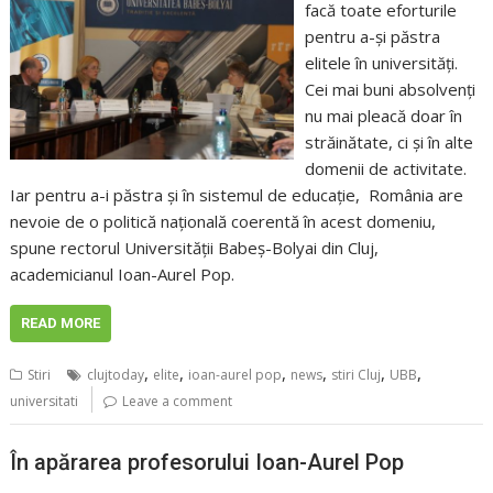
facă toate eforturile
pentru a-şi păstra
elitele în universităţi.
Cei mai buni absolvenţi
nu mai pleacă doar în
străinătate, ci şi în alte
domenii de activitate.
Iar pentru a-i păstra şi în sistemul de educaţie, România are
nevoie de o politică naţională coerentă în acest domeniu,
spune rectorul Universităţii Babeş-Bolyai din Cluj,
academicianul Ioan-Aurel Pop.
READ MORE
,
,
,
,
,
,
Stiri
clujtoday
elite
ioan-aurel pop
news
stiri Cluj
UBB
universitati
Leave a comment
În apărarea profesorului Ioan-Aurel Pop