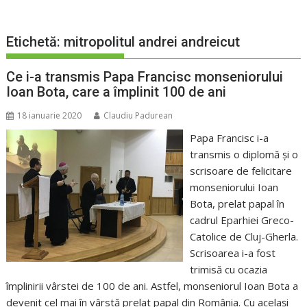
Etichetă:
mitropolitul andrei andreicut
Ce i-a transmis Papa Francisc monseniorului
Ioan Bota, care a împlinit 100 de ani
18 ianuarie 2020
Claudiu Padurean
Papa Francisc i-a
transmis o diplomă și o
scrisoare de felicitare
monseniorului Ioan
Bota, prelat papal în
cadrul Eparhiei Greco-
Catolice de Cluj-Gherla.
Scrisoarea i-a fost
trimisă cu ocazia
împlinirii vârstei de 100 de ani. Astfel, monseniorul Ioan Bota a
devenit cel mai în vârstă prelat papal din România. Cu același