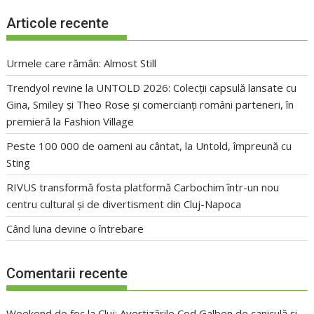
Articole recente
Urmele care rămân: Almost Still
Trendyol revine la UNTOLD 2026: Colecții capsulă lansate cu
Gina, Smiley și Theo Rose și comercianți români parteneri, în
premieră la Fashion Village
Peste 100 000 de oameni au cântat, la Untold, împreună cu
Sting
RIVUS transformă fosta platformă Carbochim într-un nou
centru cultural și de divertisment din Cluj-Napoca
Când luna devine o întrebare
Comentarii recente
Weekend de foc la Cluj: Avertizările Cod Galben de caniculă și