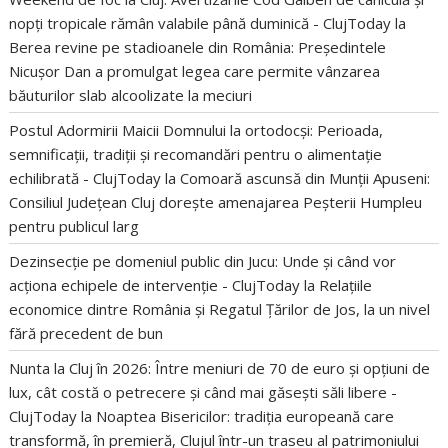
nopți tropicale rămân valabile până duminică - ClujToday
la
Berea revine pe stadioanele din România: Președintele
Nicușor Dan a promulgat legea care permite vânzarea
băuturilor slab alcoolizate la meciuri
Postul Adormirii Maicii Domnului la ortodocși: Perioada,
semnificații, tradiții și recomandări pentru o alimentație
echilibrată - ClujToday
la
Comoară ascunsă din Munții Apuseni:
Consiliul Județean Cluj dorește amenajarea Peșterii Humpleu
pentru publicul larg
Dezinsecție pe domeniul public din Jucu: Unde și când vor
acționa echipele de intervenție - ClujToday
la
Relațiile
economice dintre România și Regatul Țărilor de Jos, la un nivel
fără precedent de bun
Nunta la Cluj în 2026: Între meniuri de 70 de euro și opțiuni de
lux, cât costă o petrecere și când mai găsești săli libere -
ClujToday
la
Noaptea Bisericilor: tradiția europeană care
transformă, în premieră, Clujul într-un traseu al patrimoniului