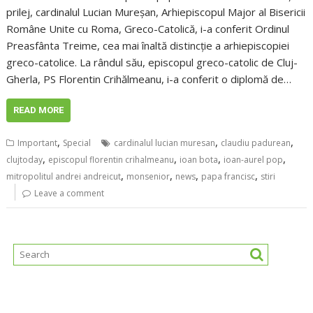
prilej, cardinalul Lucian Mureșan, Arhiepiscopul Major al Bisericii
Române Unite cu Roma, Greco-Catolică, i-a conferit Ordinul
Preasfânta Treime, cea mai înaltă distincție a arhiepiscopiei
greco-catolice. La rândul său, episcopul greco-catolic de Cluj-
Gherla, PS Florentin Crihălmeanu, i-a conferit o diplomă de…
READ MORE
,
,
,
Important
Special
cardinalul lucian muresan
claudiu padurean
,
,
,
,
clujtoday
episcopul florentin crihalmeanu
ioan bota
ioan-aurel pop
,
,
,
,
mitropolitul andrei andreicut
monsenior
news
papa francisc
stiri
Leave a comment