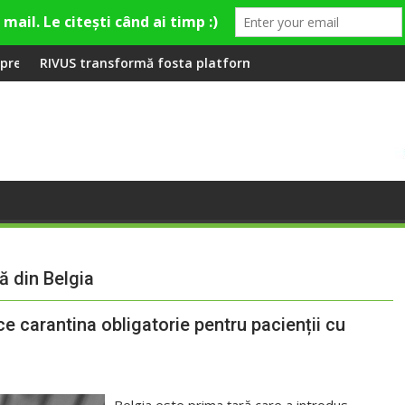
remieră la Fashion Village
ormă fosta platformă Carbochim într-un nou centru cultural și
Când luna devine o î
ă din Belgia
ce carantina obligatorie pentru pacienții cu