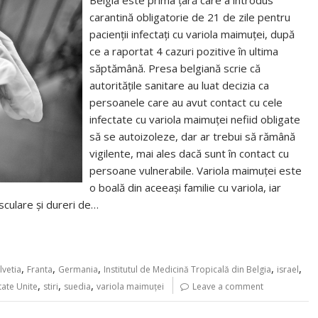
Belgia este prima ţară care a introdus
carantină obligatorie de 21 de zile pentru
pacienţii infectaţi cu variola maimuţei, după
ce a raportat 4 cazuri pozitive în ultima
săptămână. Presa belgiană scrie că
autorităţile sanitare au luat decizia ca
persoanele care au avut contact cu cele
infectate cu variola maimuţei nefiid obligate
să se autoizoleze, dar ar trebui să rămână
vigilente, mai ales dacă sunt în contact cu
persoane vulnerabile. Variola maimuţei este
o boală din aceeaşi familie cu variola, iar
sculare şi dureri de…
,
,
,
,
,
lvetia
Franta
Germania
Institutul de Medicină Tropicală din Belgia
israel
,
,
,
tate Unite
stiri
suedia
variola maimuţei
Leave a comment