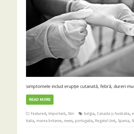
simptomele includ erupţie cutanată, febră, dureri mu
READ MORE
,
,
,
,
Featured
Important
Stiri
belgia
Canada şi Australia
e
,
,
,
,
,
,
Italia
marea britanie
news
portugalia
Regatul Unit
Spania
S