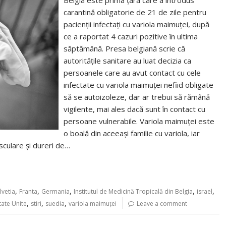
Belgia este prima ţară care a introdus
carantină obligatorie de 21 de zile pentru
pacienţii infectaţi cu variola maimuţei, după
ce a raportat 4 cazuri pozitive în ultima
săptămână. Presa belgiană scrie că
autorităţile sanitare au luat decizia ca
persoanele care au avut contact cu cele
infectate cu variola maimuţei nefiid obligate
să se autoizoleze, dar ar trebui să rămână
vigilente, mai ales dacă sunt în contact cu
persoane vulnerabile. Variola maimuţei este
o boală din aceeaşi familie cu variola, iar
sculare şi dureri de…
,
,
,
,
,
lvetia
Franta
Germania
Institutul de Medicină Tropicală din Belgia
israel
,
,
,
tate Unite
stiri
suedia
variola maimuţei
Leave a comment