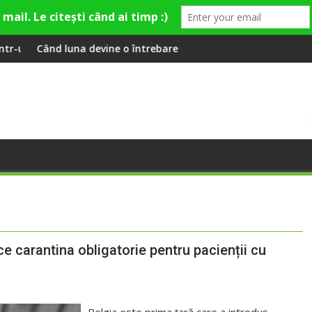
ultural și de divertisment din Cluj-Napoca
devine o întrebare
SportinCluj: Cine e
ce carantina obligatorie pentru pacienții cu