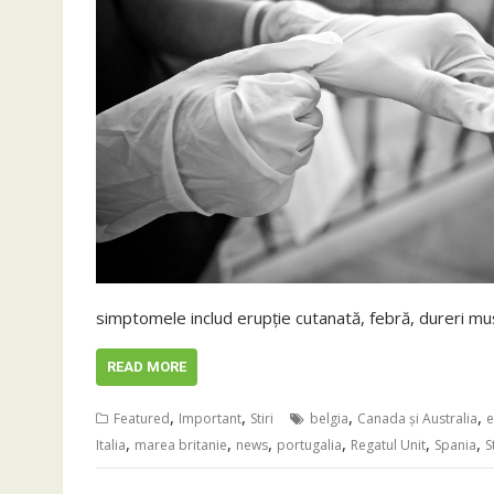
simptomele includ erupţie cutanată, febră, dureri mu
READ MORE
,
,
,
,
Featured
Important
Stiri
belgia
Canada şi Australia
e
,
,
,
,
,
,
Italia
marea britanie
news
portugalia
Regatul Unit
Spania
S