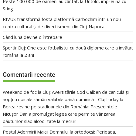
Peste 100 000 de oameni au cântat, la Untold, împreună cu
Sting
RIVUS transformă fosta platformă Carbochim într-un nou
centru cultural și de divertisment din Cluj-Napoca
Când luna devine o întrebare
SportinCluj: Cine este fotbalistul cu două diplome care a învățat
româna la 2 ani
Comentarii recente
Weekend de foc la Cluj: Avertizările Cod Galben de caniculă și
nopți tropicale rămân valabile până duminică - ClujToday
la
Berea revine pe stadioanele din România: Președintele
Nicușor Dan a promulgat legea care permite vânzarea
băuturilor slab alcoolizate la meciuri
Postul Adormirii Maicii Domnului la ortodocși: Perioada,