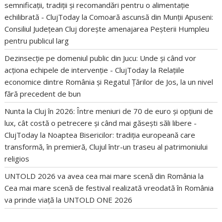
semnificații, tradiții și recomandări pentru o alimentație
echilibrată - ClujToday
la
Comoară ascunsă din Munții Apuseni:
Consiliul Județean Cluj dorește amenajarea Peșterii Humpleu
pentru publicul larg
Dezinsecție pe domeniul public din Jucu: Unde și când vor
acționa echipele de intervenție - ClujToday
la
Relațiile
economice dintre România și Regatul Țărilor de Jos, la un nivel
fără precedent de bun
Nunta la Cluj în 2026: Între meniuri de 70 de euro și opțiuni de
lux, cât costă o petrecere și când mai găsești săli libere -
ClujToday
la
Noaptea Bisericilor: tradiția europeană care
transformă, în premieră, Clujul într-un traseu al patrimoniului
religios
UNTOLD 2026 va avea cea mai mare scenă din România
la
Cea mai mare scenă de festival realizată vreodată în România
va prinde viață la UNTOLD ONE 2026