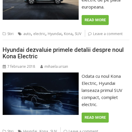
europeana.
READ MORE
,
,
,
,
Stiri
auto
electric
Hyundai
Kona
SUV
Leave a comment
Hyundai dezvaluie primele detalii despre noul
Kona Electric
7 februarie 2018
mihaela.ursan
Odata cu noul Kona
Electric, Hyundai
lanseaza primul SUV
compact, complet
electric.
READ MORE
,
,
Stiri
Hyundai
Kona
SUV
Leave a comment