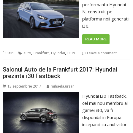
performanta Hyundai
N, construit pe
platforma noii generatii
i30.
READ MORE
,
,
,
Stiri
auto
Frankfurt
Hyundai
i30N
Leave a comment
Salonul Auto de la Frankfurt 2017: Hyundai
prezinta i30 Fastback
13 septembrie 2017
mihaela.ursan
Hyundai i30 Fastback,
cel mai nou membru al
gamei i30, va fi
disponibil in Europa
incepand cu anul viitor.