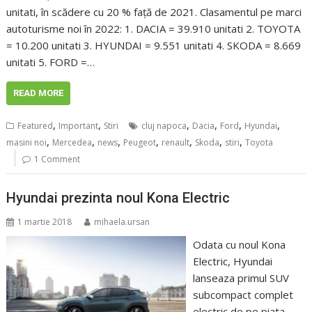
unitati, în scădere cu 20 % față de 2021. Clasamentul pe marci
autoturisme noi în 2022: 1. DACIA = 39.910 unitati 2. TOYOTA
= 10.200 unitati 3. HYUNDAI = 9.551 unitati 4. SKODA = 8.669
unitati 5. FORD =…
READ MORE
,
,
,
,
,
,
Featured
Important
Stiri
cluj napoca
Dacia
Ford
Hyundai
,
,
,
,
,
,
,
masini noi
Mercedea
news
Peugeot
renault
Skoda
stiri
Toyota
1 Comment
Hyundai prezinta noul Kona Electric
1 martie 2018
mihaela.ursan
Odata cu noul Kona
Electric, Hyundai
lanseaza primul SUV
subcompact complet
electric de pe piata