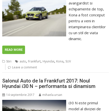
avangardist si
echipamente de top,
Kona a fost conceput
pentru a veni in
intampinarea clientilor
cu un stil de viata
dinamic.
READ MORE
,
,
,
,
Stiri
auto
Frankfurt
Hyundai
Kona
SUV
Leave a comment
Salonul Auto de la Frankfurt 2017: Noul
Hyundai i30 N – performanta si dinamism
14 septembrie 2017
mihaela.ursan
i30 N este primul
model al diviziei de