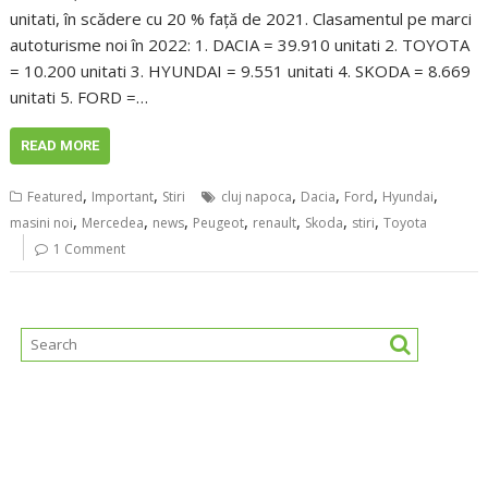
unitati, în scădere cu 20 % față de 2021. Clasamentul pe marci
autoturisme noi în 2022: 1. DACIA = 39.910 unitati 2. TOYOTA
= 10.200 unitati 3. HYUNDAI = 9.551 unitati 4. SKODA = 8.669
unitati 5. FORD =…
READ MORE
,
,
,
,
,
,
Featured
Important
Stiri
cluj napoca
Dacia
Ford
Hyundai
,
,
,
,
,
,
,
masini noi
Mercedea
news
Peugeot
renault
Skoda
stiri
Toyota
1 Comment