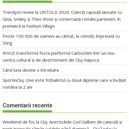
Trendyol revine la UNTOLD 2026: Colecții capsulă lansate cu
Gina, Smiley și Theo Rose și comercianți români parteneri, în
premieră la Fashion Village
Peste 100 000 de oameni au cântat, la Untold, împreună cu
Sting
RIVUS transformă fosta platformă Carbochim într-un nou
centru cultural și de divertisment din Cluj-Napoca
Când luna devine o întrebare
SportinCluj: Cine este fotbalistul cu două diplome care a învățat
româna la 2 ani
Comentarii recente
Weekend de foc la Cluj: Avertizările Cod Galben de caniculă și
nopți tropicale rămân valabile până duminică - ClujToday
la