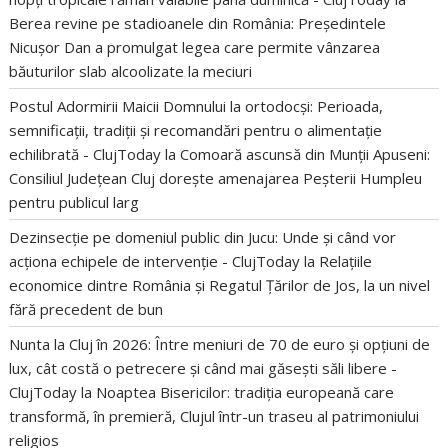
Berea revine pe stadioanele din România: Președintele
Nicușor Dan a promulgat legea care permite vânzarea
băuturilor slab alcoolizate la meciuri
Postul Adormirii Maicii Domnului la ortodocși: Perioada,
semnificații, tradiții și recomandări pentru o alimentație
echilibrată - ClujToday
la
Comoară ascunsă din Munții Apuseni:
Consiliul Județean Cluj dorește amenajarea Peșterii Humpleu
pentru publicul larg
Dezinsecție pe domeniul public din Jucu: Unde și când vor
acționa echipele de intervenție - ClujToday
la
Relațiile
economice dintre România și Regatul Țărilor de Jos, la un nivel
fără precedent de bun
Nunta la Cluj în 2026: Între meniuri de 70 de euro și opțiuni de
lux, cât costă o petrecere și când mai găsești săli libere -
ClujToday
la
Noaptea Bisericilor: tradiția europeană care
transformă, în premieră, Clujul într-un traseu al patrimoniului
religios