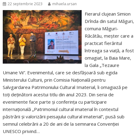
22 septembrie 2023
mihaela.ursan
Fierarul clujean Simion
Drînda din satul Măguri,
comuna Măguri-
Răcătău, meșter care a
practicat fierăritul
întreaga sa viață, a fost
omagiat, la Baia Mare,
la Gala „Tezaure
Umane Vii”. Evenimentul, care se desfăşoară sub egida
Ministerului Culturii, prin Comisia Naţională pentru
Salvgardarea Patrimoniului Cultural Imaterial, îi omagiază pe
toți deţinătorii acestui titlu din anul 2023. Din seria de
evenimente face parte şi conferinţa cu participare
internaţională „Patrimoniul cultural imaterial în contextul
păstrării şi valorizării peisajului cultural imaterial”, pusă sub
semnul celebrării a 20 de ani de la semnarea Convenţiei
UNESCO privind…