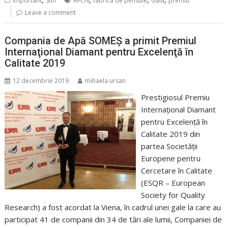
Important
Stiri
AFCN
fabrica de pensule
Gala
premiu
Leave a comment
Compania de Apă SOMEȘ a primit Premiul
Internaţional Diamant pentru Excelenţă în
Calitate 2019
12 decembrie 2019
mihaela.ursan
Prestigiosul Premiu
Internaţional Diamant
pentru Excelenţă în
Calitate 2019 din
partea Societății
Europene pentru
Cercetare în Calitate
(ESQR – European
Society for Quality
Research) a fost acordat la Viena, în cadrul unei gale la care au
participat 41 de companii din 34 de tări ale lumii, Companiei de