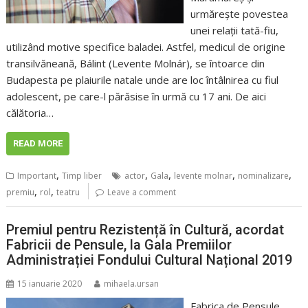
urmărește povestea
unei relații tată-fiu,
utilizând motive specifice baladei. Astfel, medicul de origine
transilvăneană, Bálint (Levente Molnár), se întoarce din
Budapesta pe plaiurile natale unde are loc întâlnirea cu fiul
adolescent, pe care-l părăsise în urmă cu 17 ani. De aici
călătoria…
READ MORE
,
,
,
,
,
Important
Timp liber
actor
Gala
levente molnar
nominalizare
,
,
premiu
rol
teatru
Leave a comment
Premiul pentru Rezistență în Cultură, acordat
Fabricii de Pensule, la Gala Premiilor
Administrației Fondului Cultural Național 2019
15 ianuarie 2020
mihaela.ursan
Fabrica de Pensule,