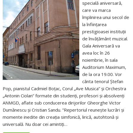
specială aniversară,
care va marca
împlinirea unui secol de
la înființarea
prestigioasei instituții
de învățământ muzical.
Gala Aniversară va
avea loc în 26
noiembrie, în sala
Auditorium Maximum,
de la ora 19.00. Vor
cânta tenorul Ștefan
Pop, pianistul Cadmiel Boțac, Corul „Ave Musica” și Orchestra
„Antonin Ciolan” formate din studenți, profesori și absolvenți
ANMGD, aflate sub conducerea dirijorilor Gheorghe Victor
Dumănescu și Cristian Sandu. ”Repertoriul reunește lucrări și
momente inedite din creația simfonică, lirică, autohtonă și
universală. Nu doar cei amintiți…