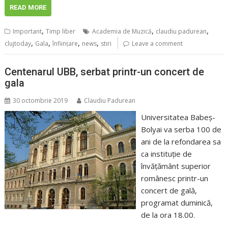
READ MORE
,
,
,
Important
Timp liber
Academia de Muzică
claudiu padurean
,
,
,
,
clujtoday
Gala
înfiinţare
news
stiri
Leave a comment
Centenarul UBB, serbat printr-un concert de
gala
30 octombrie 2019
Claudiu Padurean
Universitatea Babeş-
Bolyai va serba 100 de
ani de la refondarea sa
ca instituţie de
învăţământ superior
românesc printr-un
concert de gală,
programat duminică,
de la ora 18.00.