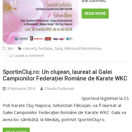
Bartolomeu.
READ MORE
,
,
,
Stiri
concert
fundaţie
Gala
Mitropolit Bartolomeu
Leave a comment
SportinCluj.ro: Un clujean, laureat al Galei
Campionilor Federației Române de Karate WKC
6 februarie 2016
Claudiu Padurean
Sportivul legitimat la CS
Poli Karate Cluj-Napoca, Sebastian Fălcușan, va fi laureat al
Galei Campionilor Federației Române de Karate WKC. Gala va
avea loc sâmbătă, la Mediaș, potrivit SportinCluj.ro.