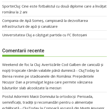
SportinCluj: Cine este fotbalistul cu două diplome care a învățat
româna la 2 ani
Compania de Apă Someș, campioană la dezvoltarea
infrastructurii de apă și canalizare
Universitatea Cluj a câștigat partida cu FC Botoșani
Comentarii recente
Weekend de foc la Cluj: Avertizările Cod Galben de caniculă și
nopți tropicale rămân valabile până duminică - ClujToday
la
Berea revine pe stadioanele din România: Președintele
Nicușor Dan a promulgat legea care permite vânzarea
băuturilor slab alcoolizate la meciuri
Postul Adormirii Maicii Domnului la ortodocși: Perioada,
semnificații, tradiții și recomandări pentru o alimentație
echilibrată - ClujToday
la
Comoară ascunsă din Munții Apuseni: