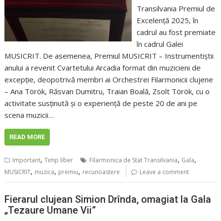
Transilvania Premiul de
Excelență 2025, în
cadrul au fost premiate
în cadrul Galei
MUSICRIT. De asemenea, Premiul MUSICRIT – Instrumentiștii
anului a revenit Cvartetului Arcadia format din muzicieni de
excepție, deopotrivă membri ai Orchestrei Filarmonicii clujene
– Ana Török, Răsvan Dumitru, Traian Boală, Zsolt Török, cu o
activitate susținută și o experiență de peste 20 de ani pe
scena muzicii…
READ MORE
,
,
,
Important
Timp liber
Filarmonica de Stat Transilvania
Gala
,
,
,
MUSICRIT
muzica
premiu
recunoastere
Leave a comment
Fierarul clujean Simion Drînda, omagiat la Gala
„Tezaure Umane Vii”