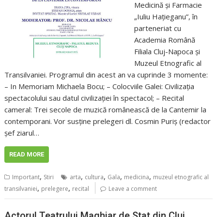
Medicină și Farmacie
„Iuliu Hațieganu”, în
parteneriat cu
Academia Română
Filiala Cluj-Napoca și
Muzeul Etnografic al
Transilvaniei. Programul din acest an va cuprinde 3 momente:
– In Memoriam Michaela Bocu; – Colocviile Galei: Civilizația
spectacolului sau datul civilizației în spectacol; – Recital
cameral: Trei secole de muzică românească de la Cantemir la
contemporani. Vor susține prelegeri dl. Cosmin Puriș (redactor
șef ziarul…
READ MORE
,
,
,
,
,
Important
Stiri
arta
cultura
Gala
medicina
muzeul etnografic al
,
,
transilvaniei
prelegere
recital
Leave a comment
Actorul Teatrului Maghiar de Stat din Cluj,