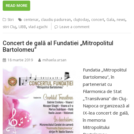
READ MORE
,
,
,
,
,
,
Stiri
centenar
claudiu padurean
clujtoday
concert
Gala
news
,
,
stiri Cluj
UBB
vlad agachi
Leave a comment
Concert de gală al Fundatiei „Mitropolitul
Bartolomeu”
18 martie 2019
mihaela.ursan
Fundatia „Mitropolitul
Bartolomeu”, în
parteneriat cu
Filarmonica de Stat
„Transilvania” din Cluj-
Napoca organizează al
IX-lea concert de gală,
în memoria
Mitropolitului