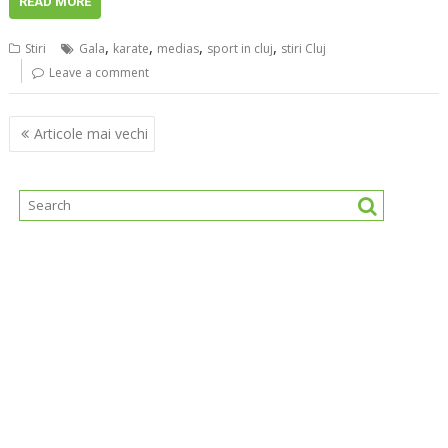
READ MORE
,
,
,
,
Stiri
Gala
karate
medias
sport in cluj
stiri Cluj
Leave a comment
Navigare
Articole mai vechi
în
articole