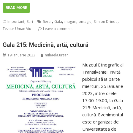
READ MORE
,
,
,
,
,
,
Important
Stiri
fierar
Gala
maguri
omagiu
Simion Drînda
Tezaur Uman Viu
Leave a comment
Gala 215: Medicină, artă, cultură
19 ianuarie 2023
mihaela.ursan
Muzeul Etnografic al
Transilvaniei, invită
publicul să ia parte
miercuri, 25 ianuarie
2023, între orele
17:00-19:00, la Gala
215: Medicină, artă,
cultură. Evenimentul
este organizat de
Universitatea de