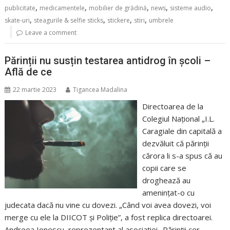
,
,
,
,
,
publicitate
medicamentele
mobilier de grădină
news
sisteme audio
,
,
,
,
skate-uri
steagurile & selfie sticks
stickere
stiri
umbrele
Leave a comment
Părinții nu susțin testarea antidrog în școli –
Află de ce
22 martie 2023
Tigancea Madalina
Directoarea de la
Colegiul Național „I.L.
Caragiale din capitală a
dezvăluit că părinții
cărora li s-a spus că au
copii care se
droghează au
amenințat-o cu
judecata dacă nu vine cu dovezi. „Când voi avea dovezi, voi
merge cu ele la DIICOT și Poliție”, a fost replica directoarei.
Andreea Ionescu, reprezentant al asociației „Părinții cer