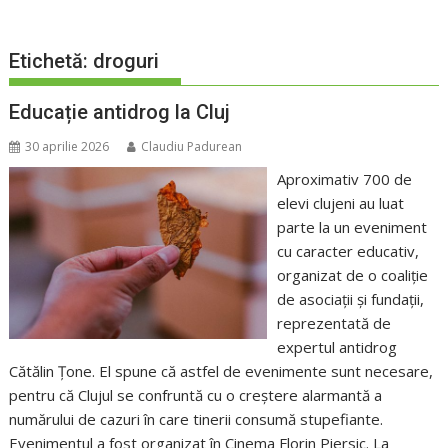
Etichetă:
droguri
Educație antidrog la Cluj
30 aprilie 2026
Claudiu Padurean
Aproximativ 700 de
elevi clujeni au luat
parte la un eveniment
cu caracter educativ,
organizat de o coaliție
de asociații și fundații,
reprezentată de
expertul antidrog
Cătălin Țone. El spune că astfel de evenimente sunt necesare,
pentru că Clujul se confruntă cu o creștere alarmantă a
numărului de cazuri în care tinerii consumă stupefiante.
Evenimentul a fost organizat în Cinema Florin Piersic. La