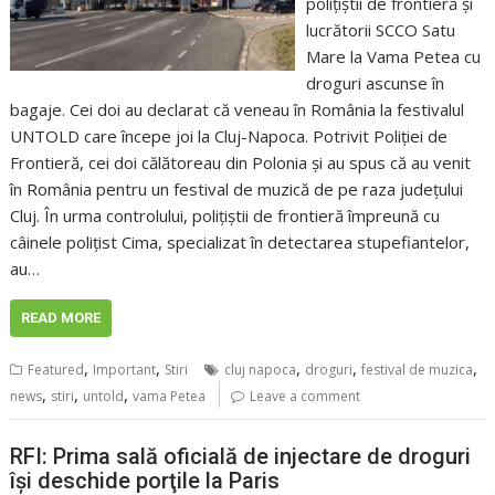
polițiștii de frontieră și
lucrătorii SCCO Satu
Mare la Vama Petea cu
droguri ascunse în
bagaje. Cei doi au declarat că veneau în România la festivalul
UNTOLD care începe joi la Cluj-Napoca. Potrivit Poliției de
Frontieră, cei doi călătoreau din Polonia și au spus că au venit
în România pentru un festival de muzică de pe raza judeţului
Cluj. În urma controlului, polițiștii de frontieră împreună cu
câinele polițist Cima, specializat în detectarea stupefiantelor,
au…
READ MORE
,
,
,
,
,
Featured
Important
Stiri
cluj napoca
droguri
festival de muzica
,
,
,
news
stiri
untold
vama Petea
Leave a comment
RFI: Prima sală oficială de injectare de droguri
îşi deschide porţile la Paris