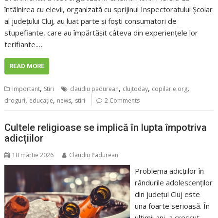
întâlnirea cu elevii, organizată cu sprijinul Inspectoratului Școlar
al județului Cluj, au luat parte și foști consumatori de
stupefiante, care au împărtășit câteva din experiențele lor
terifiante.…
READ MORE
,
,
,
,
Important
Stiri
claudiu padurean
clujtoday
copilarie.org
,
,
,
droguri
educaţie
news
stiri
2 Comments
Cultele religioase se implică în lupta împotriva
adicțiilor
10 martie 2026
Claudiu Padurean
Problema adicțiilor în
rândurile adolescenților
din județul Cluj este
una foarte serioasă. În
ultimii ani, a crescut