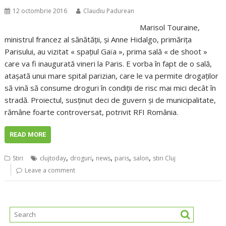
12 octombrie 2016
Claudiu Padurean
Marisol Touraine,
ministrul francez al sănătăţii, şi Anne Hidalgo, primăriţa
Parisului, au vizitat « spaţiul Gaïa », prima sală « de shoot »
care va fi inaugurată vineri la Paris. E vorba în fapt de o sală,
ataşată unui mare spital parizian, care le va permite drogaţilor
să vină să consume droguri în condiţii de risc mai mici decât în
stradă. Proiectul, susţinut deci de guvern şi de municipalitate,
rămâne foarte controversat, potrivit RFI România.
READ MORE
,
,
,
,
,
Stiri
clujtoday
droguri
news
paris
salon
stiri Cluj
Leave a comment