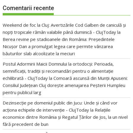
Comentarii recente
Weekend de foc la Cluj: Avertizările Cod Galben de caniculă și
nopți tropicale rămân valabile până duminică - ClujToday
la
Berea revine pe stadioanele din România: Președintele
Nicușor Dan a promulgat legea care permite vânzarea
băuturilor slab alcoolizate la meciuri
Postul Adormirii Maicii Domnului la ortodocși: Perioada,
semnificații, tradiții și recomandări pentru o alimentație
echilibrată - ClujToday
la
Comoară ascunsă din Munții Apuseni:
Consiliul Județean Cluj dorește amenajarea Peșterii Humpleu
pentru publicul larg
Dezinsecție pe domeniul public din Jucu: Unde și când vor
acționa echipele de intervenție - ClujToday
la
Relațiile
economice dintre România și Regatul Țărilor de Jos, la un nivel
fără precedent de bun