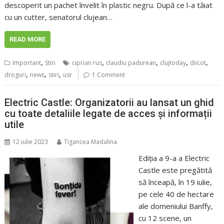
descoperit un pachet învelit în plastic negru. După ce l-a tăiat
cu un cutter, senatorul clujean…
READ MORE
,
,
,
,
,
Important
Stiri
ciprian rus
claudiu padurean
clujtoday
diicot
,
,
,
droguri
news
stiri
usr
1 Comment
Electric Castle: Organizatorii au lansat un ghid
cu toate detaliile legate de acces și informații
utile
12 iulie 2023
Tigancea Madalina
Ediția a 9-a a Electric
Castle este pregătită
să înceapă, în 19 iulie,
pe cele 40 de hectare
ale domeniului Banffy,
cu 12 scene, un