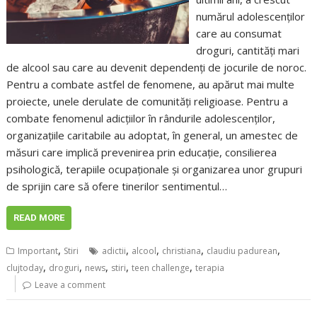
numărul adolescenților
care au consumat
droguri, cantități mari
de alcool sau care au devenit dependenți de jocurile de noroc.
Pentru a combate astfel de fenomene, au apărut mai multe
proiecte, unele derulate de comunități religioase. Pentru a
combate fenomenul adicțiilor în rândurile adolescenților,
organizațiile caritabile au adoptat, în general, un amestec de
măsuri care implică prevenirea prin educație, consilierea
psihologică, terapiile ocupaționale și organizarea unor grupuri
de sprijin care să ofere tinerilor sentimentul…
READ MORE
,
,
,
,
,
Important
Stiri
adictii
alcool
christiana
claudiu padurean
,
,
,
,
,
clujtoday
droguri
news
stiri
teen challenge
terapia
Leave a comment