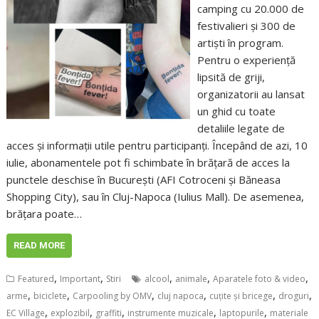
camping cu 20.000 de
festivalieri și 300 de
artiști în program.
Pentru o experiență
lipsită de griji,
organizatorii au lansat
un ghid cu toate
detaliile legate de
acces și informații utile pentru participanți. Începând de azi, 10
iulie, abonamentele pot fi schimbate în brățară de acces la
punctele deschise în București (AFI Cotroceni și Băneasa
Shopping City), sau în Cluj-Napoca (Iulius Mall). De asemenea,
brățara poate…
READ MORE
,
,
,
,
,
Featured
Important
Stiri
alcool
animale
Aparatele foto & video
,
,
,
,
,
,
arme
biciclete
Carpooling by OMV
cluj napoca
cuțite și bricege
droguri
,
,
,
,
,
EC Village
explozibil
graffiti
instrumente muzicale
laptopurile
materiale