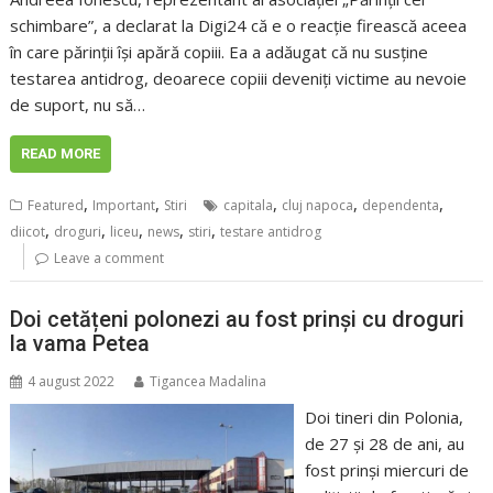
schimbare”, a declarat la Digi24 că e o reacție firească aceea
în care părinții își apără copiii. Ea a adăugat că nu susține
testarea antidrog, deoarece copiii deveniți victime au nevoie
de suport, nu să…
READ MORE
,
,
,
,
,
Featured
Important
Stiri
capitala
cluj napoca
dependenta
,
,
,
,
,
diicot
droguri
liceu
news
stiri
testare antidrog
Leave a comment
Doi cetățeni polonezi au fost prinși cu droguri
la vama Petea
4 august 2022
Tigancea Madalina
Doi tineri din Polonia,
de 27 și 28 de ani, au
fost prinși miercuri de