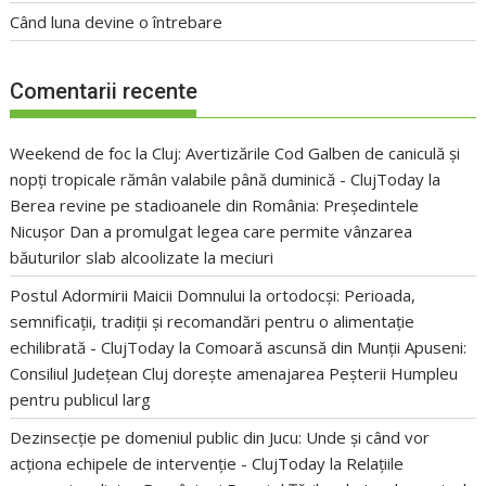
Când luna devine o întrebare
Comentarii recente
Weekend de foc la Cluj: Avertizările Cod Galben de caniculă și
nopți tropicale rămân valabile până duminică - ClujToday
la
Berea revine pe stadioanele din România: Președintele
Nicușor Dan a promulgat legea care permite vânzarea
băuturilor slab alcoolizate la meciuri
Postul Adormirii Maicii Domnului la ortodocși: Perioada,
semnificații, tradiții și recomandări pentru o alimentație
echilibrată - ClujToday
la
Comoară ascunsă din Munții Apuseni:
Consiliul Județean Cluj dorește amenajarea Peșterii Humpleu
pentru publicul larg
Dezinsecție pe domeniul public din Jucu: Unde și când vor
acționa echipele de intervenție - ClujToday
la
Relațiile