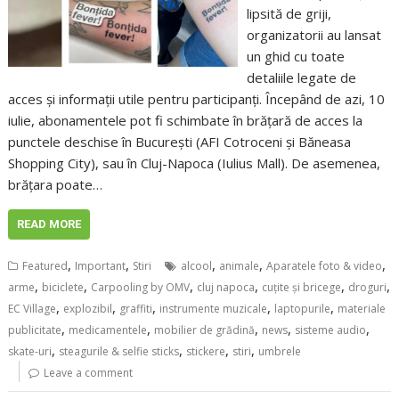
lipsită de griji,
organizatorii au lansat
un ghid cu toate
detaliile legate de
acces și informații utile pentru participanți. Începând de azi, 10
iulie, abonamentele pot fi schimbate în brățară de acces la
punctele deschise în București (AFI Cotroceni și Băneasa
Shopping City), sau în Cluj-Napoca (Iulius Mall). De asemenea,
brățara poate…
READ MORE
,
,
,
,
,
Featured
Important
Stiri
alcool
animale
Aparatele foto & video
,
,
,
,
,
,
arme
biciclete
Carpooling by OMV
cluj napoca
cuțite și bricege
droguri
,
,
,
,
,
EC Village
explozibil
graffiti
instrumente muzicale
laptopurile
materiale
,
,
,
,
,
publicitate
medicamentele
mobilier de grădină
news
sisteme audio
,
,
,
,
skate-uri
steagurile & selfie sticks
stickere
stiri
umbrele
Leave a comment