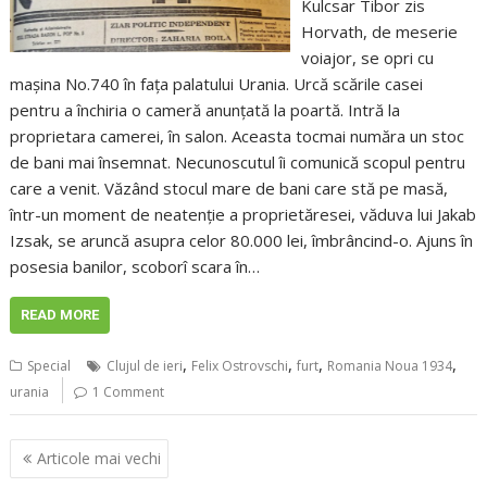
Kulcsar Tibor zis
Horvath, de meserie
voiajor, se opri cu
mașina No.740 în fața palatului Urania. Urcă scările casei
pentru a închiria o cameră anunțată la poartă. Intră la
proprietara camerei, în salon. Aceasta tocmai număra un stoc
de bani mai însemnat. Necunoscutul îi comunică scopul pentru
care a venit. Văzând stocul mare de bani care stă pe masă,
într-un moment de neatenție a proprietăresei, văduva lui Jakab
Izsak, se aruncă asupra celor 80.000 lei, îmbrâncind-o. Ajuns în
posesia banilor, scoborî scara în…
READ MORE
,
,
,
,
Special
Clujul de ieri
Felix Ostrovschi
furt
Romania Noua 1934
urania
1 Comment
Navigare
Articole mai vechi
în