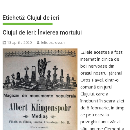
Etichetă:
Clujul de ieri
Clujul de ieri: Învierea mortului
13 aprilie 2020
felix.ostrovschi
„Zilele acestea a fost
internat în clinica de
boli nervoase din
orașul nostru, țăranul
Oros Pavel, dintr-o
comună din jurul
Clujului, care a
înnebunit în seara zilei
de 8 februarie, în timp
ce petrecea la
priveghiul unui văr al
său, anume Clement a