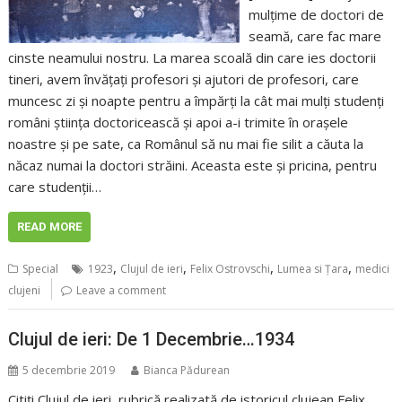
mulțime de doctori de
seamă, care fac mare
cinste neamului nostru. La marea scoală din care ies doctorii
tineri, avem învățați profesori și ajutori de profesori, care
muncesc zi și noapte pentru a împărți la cât mai mulți studenți
români știința doctoricească și apoi a-i trimite în orașele
noastre și pe sate, ca Românul să nu mai fie silit a căuta la
năcaz numai la doctori străini. Aceasta este și pricina, pentru
care studenții…
READ MORE
,
,
,
,
Special
1923
Clujul de ieri
Felix Ostrovschi
Lumea si Țara
medici
clujeni
Leave a comment
Clujul de ieri: De 1 Decembrie…1934
5 decembrie 2019
Bianca Pădurean
Citiți Clujul de ieri, rubrică realizată de istoricul clujean Felix