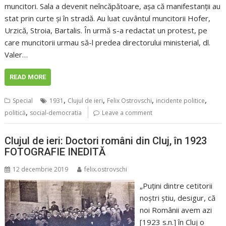
muncitori. Sala a devenit neîncăpătoare, așa că manifestanții au
stat prin curte și în stradă. Au luat cuvântul muncitorii Hofer,
Urzică, Stroia, Bartalis. În urmă s-a redactat un protest, pe
care muncitorii urmau să-l predea directorului ministerial, dl.
Valer…
READ MORE
,
,
,
,
Special
1931
Clujul de ieri
Felix Ostrovschi
incidente politice
,
politică
social-democratia
Leave a comment
Clujul de ieri: Doctori români din Cluj, în 1923
FOTOGRAFIE INEDITĂ
12 decembrie 2019
felix.ostrovschi
„Puțini dintre cetitorii
noștri știu, desigur, că
noi Românii avem azi
[1923 s.n.] în Cluj o