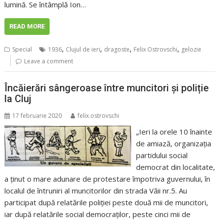
lumină. Se întâmplă Ion…
READ MORE
,
,
,
,
Special
1936
Clujul de ieri
dragoste
Felix Ostrovschi
gelozie
Leave a comment
Încăierări sângeroase între muncitori și poliție
la Cluj
17 februarie 2020
felix.ostrovschi
„Ieri la orele 10 înainte
de amiază, organizația
partidului social
democrat din localitate,
a ținut o mare adunare de protestare împotriva guvernului, în
localul de întruniri al muncitorilor din strada Văii nr.5. Au
participat după relatările poliției peste două mii de muncitori,
iar după relatările social democraților, peste cinci mii de