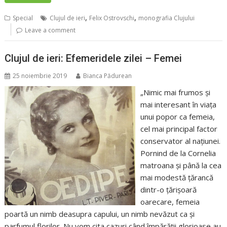
,
,
Special
Clujul de ieri
Felix Ostrovschi
monografia Clujului
Leave a comment
Clujul de ieri: Efemeridele zilei – Femei
25 noiembrie 2019
Bianca Pădurean
„Nimic mai frumos și
mai interesant în viața
unui popor ca femeia,
cel mai principal factor
conservator al națiunei.
Pornind de la Cornelia
matroana și până la cea
mai modestă țărancă
dintr-o țărișoară
oarecare, femeia
poartă un nimb deasupra capului, un nimb nevăzut ca și
parfumul florilor. Nu vom cita cazuri când împărății glorioase au