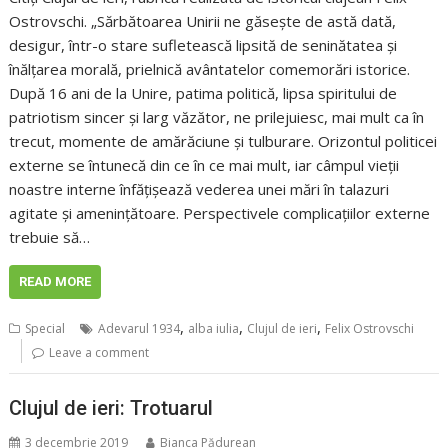
Ostrovschi. „Sărbătoarea Unirii ne găsește de astă dată,
desigur, într-o stare sufletească lipsită de seninătatea și
înălțarea morală, prielnică avântatelor comemorări istorice.
După 16 ani de la Unire, patima politică, lipsa spiritului de
patriotism sincer și larg văzător, ne prilejuiesc, mai mult ca în
trecut, momente de amărăciune și tulburare. Orizontul politicei
externe se întunecă din ce în ce mai mult, iar câmpul vieții
noastre interne înfățișează vederea unei mări în talazuri
agitate și amenințătoare. Perspectivele complicațiilor externe
trebuie să…
READ MORE
,
,
,
Special
Adevarul 1934
alba iulia
Clujul de ieri
Felix Ostrovschi
Leave a comment
Clujul de ieri: Trotuarul
3 decembrie 2019
Bianca Pădurean