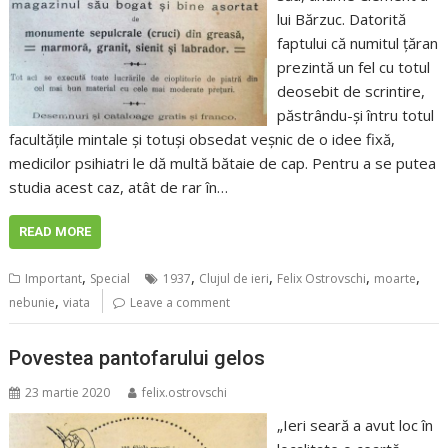
lui Bărzuc. Datorită
faptului că numitul țăran
prezintă un fel cu totul
deosebit de scrintire,
păstrându-și întru totul
facultățile mintale și totuși obsedat veșnic de o idee fixă,
medicilor psihiatri le dă multă bătaie de cap. Pentru a se putea
studia acest caz, atât de rar în…
READ MORE
,
,
,
,
,
Important
Special
1937
Clujul de ieri
Felix Ostrovschi
moarte
,
nebunie
viata
Leave a comment
Povestea pantofarului gelos
23 martie 2020
felix.ostrovschi
„Ieri seară a avut loc în