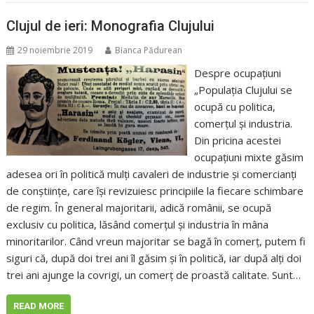
Clujul de ieri: Monografia Clujului
29 noiembrie 2019
Bianca Pădurean
Despre ocupațiuni
„Populația Clujului se
ocupă cu politica,
comerțul și industria.
Din pricina acestei
ocupațiuni mixte găsim
adesea ori în politică mulți cavaleri de industrie și comercianți
de conștiințe, care își revizuiesc principiile la fiecare schimbare
de regim. În general majoritarii, adică românii, se ocupă
exclusiv cu politica, lăsând comerțul și industria în mâna
minoritarilor. Când vreun majoritar se bagă în comerț, putem fi
siguri că, după doi trei ani îl găsim și în politică, iar după alți doi
trei ani ajunge la covrigi, un comerț de proastă calitate. Sunt…
READ MORE