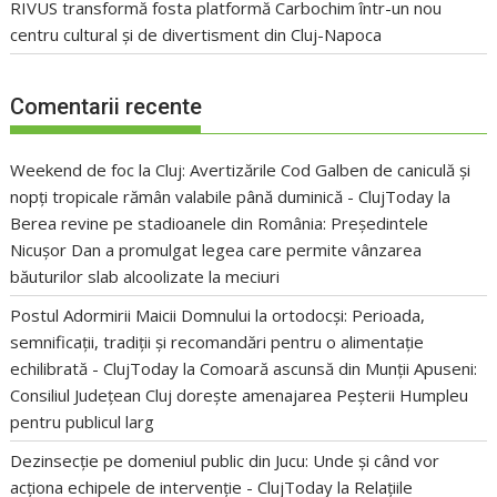
RIVUS transformă fosta platformă Carbochim într-un nou
centru cultural și de divertisment din Cluj-Napoca
Comentarii recente
Weekend de foc la Cluj: Avertizările Cod Galben de caniculă și
nopți tropicale rămân valabile până duminică - ClujToday
la
Berea revine pe stadioanele din România: Președintele
Nicușor Dan a promulgat legea care permite vânzarea
băuturilor slab alcoolizate la meciuri
Postul Adormirii Maicii Domnului la ortodocși: Perioada,
semnificații, tradiții și recomandări pentru o alimentație
echilibrată - ClujToday
la
Comoară ascunsă din Munții Apuseni:
Consiliul Județean Cluj dorește amenajarea Peșterii Humpleu
pentru publicul larg
Dezinsecție pe domeniul public din Jucu: Unde și când vor
acționa echipele de intervenție - ClujToday
la
Relațiile