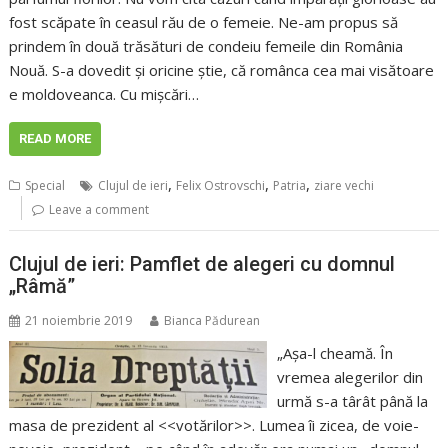
fost scăpate în ceasul rău de o femeie. Ne-am propus să
prindem în două trăsături de condeiu femeile din România
Nouă. S-a dovedit și oricine știe, că românca cea mai visătoare
e moldoveanca. Cu mișcări…
READ MORE
,
,
,
Special
Clujul de ieri
Felix Ostrovschi
Patria
ziare vechi
Leave a comment
Clujul de ieri: Pamflet de alegeri cu domnul
„Râmă”
21 noiembrie 2019
Bianca Pădurean
„Așa-l cheamă. În
vremea alegerilor din
urmă s-a târât până la
masa de prezident al <<votărilor>>. Lumea îi zicea, de voie-