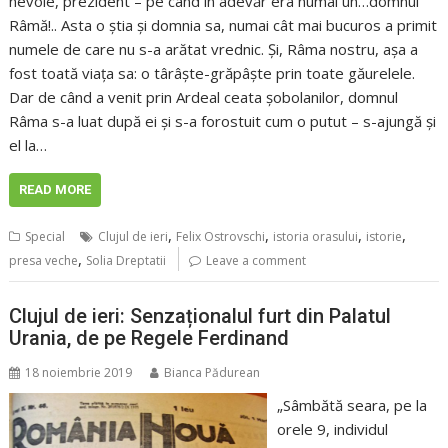
nevoie, prezident – pe când în adevăr era numai un…domnul
Râmă!.. Asta o știa și domnia sa, numai cât mai bucuros a primit
numele de care nu s-a arătat vrednic. Și, Râma nostru, așa a
fost toată viața sa: o târâște-grăpâște prin toate găurelele.
Dar de când a venit prin Ardeal ceata șobolanilor, domnul
Râma s-a luat după ei și s-a forostuit cum o putut – s-ajungă și
el la…
READ MORE
,
,
,
,
Special
Clujul de ieri
Felix Ostrovschi
istoria orasului
istorie
,
presa veche
Solia Dreptatii
Leave a comment
Clujul de ieri: Senzaționalul furt din Palatul
Urania, de pe Regele Ferdinand
18 noiembrie 2019
Bianca Pădurean
„Sâmbătă seara, pe la
orele 9, individul