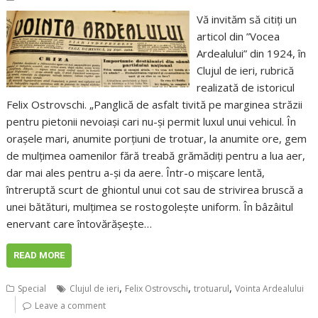
Vă invităm să citiți un
articol din ”Vocea
Ardealului” din 1924, în
Clujul de ieri, rubrică
realizată de istoricul
Felix Ostrovschi. „Panglică de asfalt tivită pe marginea străzii
pentru pietonii nevoiași cari nu-și permit luxul unui vehicul. În
orașele mari, anumite porțiuni de trotuar, la anumite ore, gem
de mulțimea oamenilor fără treabă grămădiți pentru a lua aer,
dar mai ales pentru a-și da aere. Într-o mișcare lentă,
întreruptă scurt de ghiontul unui cot sau de strivirea bruscă a
unei bătături, mulțimea se rostogolește uniform. În bâzâitul
enervant care întovărășește…
READ MORE
,
,
,
Special
Clujul de ieri
Felix Ostrovschi
trotuarul
Vointa Ardealului
Leave a comment