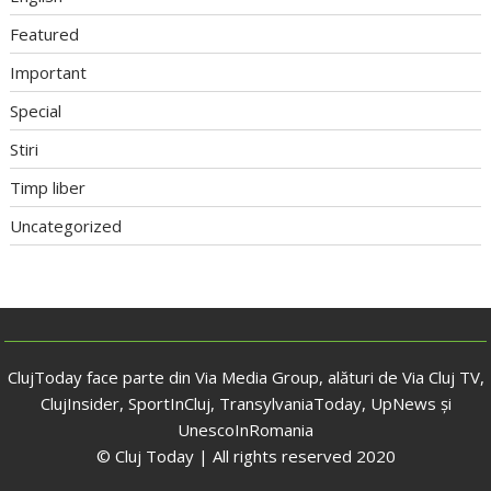
Featured
Important
Special
Stiri
Timp liber
Uncategorized
ClujToday face parte din Via Media Group, alături de Via Cluj TV,
ClujInsider, SportInCluj, TransylvaniaToday, UpNews și
UnescoInRomania
© Cluj Today | All rights reserved 2020