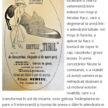
localitate o ceartă
vehementă între
indivizii Ion Hoja și
Nicolae Racz, care a
degenerat la urmă într-
o adevărată bătaie. Ion
Hoja, în furia lui, a
aplicat lui Racz o
lovitură de topor în
cap, cauzându-i grave
leziuni. În urma
cercetărilor făcute la
comisariat, s-a stabilit
că acești oameni erau
neîmpăcați dușmani și
că motivul acestei
rivalități, care s-a
transformat în ură de moarte, este gelozia. Întâmplarea lor
pare a fi interesantă și tocmai de aceea o dăm în adevărata ei