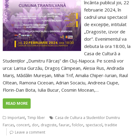
încânta publicul joi, 22
februarie 2024, în
cadrul unui spectacol
de excepție, intitulat
„Dragoste, izvor de
dor”. Evenimentul va
debuta la ora 18:00, la
Casa de Cultură a
Studenților „Dumitru Fărcaș” din Cluj-Napoca. Pe scenă vor
urca: Larisa Gurzău, Dragoș Câmpean, Alesia Rus, Andrada
Mariș, Mădălin Mureșan, Mihai Trif, Amalia Chiper-Iurian, Raul
Oltean, Ramona Ciceoan, Adrian Socaciu, Andreea Ciupe,
Florin-Dan Bota, Iulia Bucur, Cosmin Mocean,…
READ MORE
,
Important
Timp liber
Casa de Cultura a Studentilor Dumitru
,
,
,
,
,
,
,
Farcas
concert
dor
dragoste
faurar
folclor
spectacol
traditie
Leave a comment