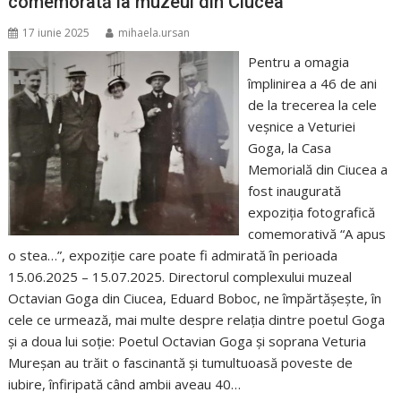
comemorată la muzeul din Ciucea
17 iunie 2025
mihaela.ursan
Pentru a omagia
împlinirea a 46 de ani
de la trecerea la cele
veșnice a Veturiei
Goga, la Casa
Memorială din Ciucea a
fost inaugurată
expoziția fotografică
comemorativă “A apus
o stea…”, expoziție care poate fi admirată în perioada
15.06.2025 – 15.07.2025. Directorul complexului muzeal
Octavian Goga din Ciucea, Eduard Boboc, ne împărtășește, în
cele ce urmează, mai multe despre relația dintre poetul Goga
și a doua lui soție: Poetul Octavian Goga şi soprana Veturia
Mureşan au trăit o fascinantă și tumultuoasă poveste de
iubire, înfiripată când ambii aveau 40…