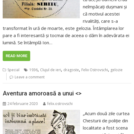
neîmpăcați dușmani și
că motivul acestei
rivalități, care s-a
transformat în ură de moarte, este gelozia. Întâmplarea lor
pare a fi interesantă și tocmai de aceea o dăm în adevărata ei
lumină. Se întâmplă Ion…
READ MORE
,
,
,
,
Special
1936
Clujul de ieri
dragoste
Felix Ostrovschi
gelozie
Leave a comment
Aventura amoroasă a unui <>
24 februarie 2020
felix.ostrovschi
„Acum două zile curtea
Chesturii de poliție din
localitate a fost scena