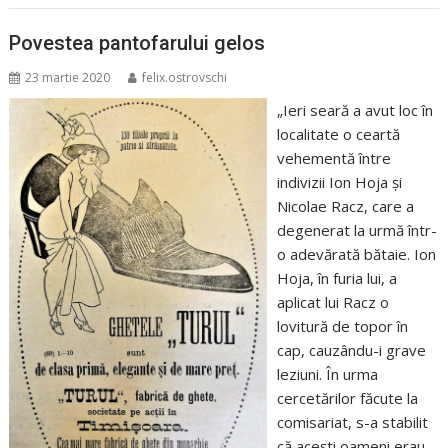
Povestea pantofarului gelos
23 martie 2020
felix.ostrovschi
„Ieri seară a avut loc în
localitate o ceartă
vehementă între
indivizii Ion Hoja și
Nicolae Racz, care a
degenerat la urmă într-
o adevărată bătaie. Ion
Hoja, în furia lui, a
aplicat lui Racz o
lovitură de topor în
cap, cauzându-i grave
leziuni. În urma
cercetărilor făcute la
comisariat, s-a stabilit
că acești oameni erau