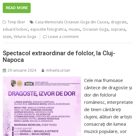
READ MORE
,
,
Timp liber
Casa Memoriala Octavian Goga din Ciucea
dragoste
,
,
,
,
,
eduard boboc
expozitie fotografica
muzeu
Ocravian Goga
soprana
,
soție
Veturia Goga
Leave a comment
Spectacol extraordinar de folclor, la Cluj-
Napoca
29 ianuarie 2024
mihaela.ursan
Cele mai frumoase
cântece de dragoste și
dor din folclorul
românesc, interpretate
de tineri cântăreți
clujeni, alături de artiști
consacrați din lumea
muzicii populare, vor