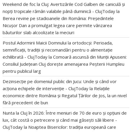
Weekend de foc la Cluj: Avertizările Cod Galben de caniculă și
nopți tropicale rămân valabile până duminică - ClujToday
la
Berea revine pe stadioanele din România: Președintele
Nicușor Dan a promulgat legea care permite vânzarea
băuturilor slab alcoolizate la meciuri
Postul Adormirii Maicii Domnului la ortodocși: Perioada,
semnificații, tradiții și recomandări pentru o alimentație
echilibrată - ClujToday
la
Comoară ascunsă din Munții Apuseni:
Consiliul Județean Cluj dorește amenajarea Peșterii Humpleu
pentru publicul larg
Dezinsecție pe domeniul public din Jucu: Unde și când vor
acționa echipele de intervenție - ClujToday
la
Relațiile
economice dintre România și Regatul Țărilor de Jos, la un nivel
fără precedent de bun
Nunta la Cluj în 2026: Între meniuri de 70 de euro și opțiuni de
lux, cât costă o petrecere și când mai găsești săli libere -
ClujToday
la
Noaptea Bisericilor: tradiția europeană care