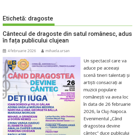
Etichetă:
dragoste
Cântecul de dragoste din satul românesc, adus
în fața publicului clujean
4 februarie 2026
mihaela.ursan
Un spectacol care va
aduce pe aceeași
scenă tineri talentați și
artiști consacrați ai
muzicii populare
românești va avea loc
în data de 26 februarie
2026, la Cluj-Napoca.
Evenimentul „Când
dragostea devine
cântec” duce publicului