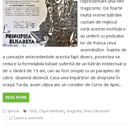
reprezentării unui film
tragicomic. De foarte
multă vreme bătrânii
castani din mijlocul
curții acestei instituții n-
au umbrit cu podoaba
lor de frunza ceva
asemănător. Înainte de
a cunoaște antecedentele acestui fapt divers, povestea se
reduce la formidabila bătaie suferită de un bătrân intelectual și
de o tânără de 19 ani, cari au fost snopiți cu un parapleu de
către doamnă distinsă. Casa unui împărțitor de dreptate În
orașul Turda, acum câțiva ani, un consilier de Curte de Apel,…
READ MORE
,
,
,
Special
1935
Clujul interbelic
dragoste
Felix Ostrovschi
Leave a comment