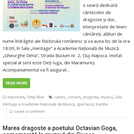
o seară dedicată
cântecelor de
dragoste și dor,
interpretate de tineri
cântăreți, alături de
nume îndrăgite ale folclorului românesc și va avea loc de la ora
18:00, în Sala „Heritage” a Academia Națională de Muzică
„Gheorghe Dima”, Strada Bucium nr. 2, Cluj-Napoca. Invitat
special al serii este Deți Iuga, din Maramureș.
Acompaniamentul va fi asigurat…
READ MORE
,
,
,
,
,
Important
Timp liber
cantec
concert
dragoste
muzica
Sala
,
,
Héritage a Academiei Naționale de Muzică
spectacol
traditie
Leave a comment
Marea dragoste a poetului Octavian Goga,