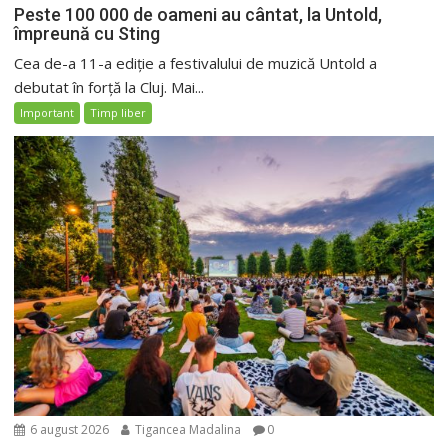
Peste 100 000 de oameni au cântat, la Untold,
împreună cu Sting
Cea de-a 11-a ediție a festivalului de muzică Untold a
debutat în forță la Cluj. Mai...
Important
Timp liber
6 august 2026
Tigancea Madalina
0