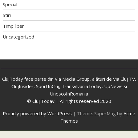
Special
Stiri
Timp liber
Uncategorized
ClujToday face parte din Via Media Group, alături de Via Cluj TV,
ClujInsider, SportInCluj, TransylvaniaToday, UpNews și
UnescoInRomania
© Cluj Today | All rights reserved 2020
Proudly powered by WordPress
|
Theme: SuperMag by
Acme
Themes