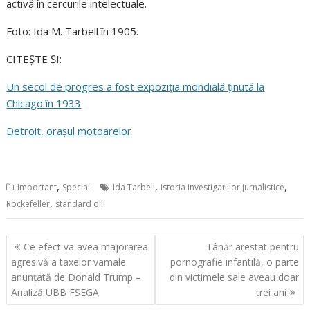
activă în cercurile intelectuale.
Foto: Ida M. Tarbell în 1905.
CITEȘTE ȘI:
Un secol de progres a fost expoziția mondială ținută la
Chicago în 1933
Detroit, orașul motoarelor
,
,
,
Important
Special
Ida Tarbell
istoria investigațiilor jurnalistice
,
Rockefeller
standard oil
Navigare
Ce efect va avea majorarea
Tânăr arestat pentru
în
agresivă a taxelor vamale
pornografie infantilă, o parte
articole
anunțată de Donald Trump –
din victimele sale aveau doar
Analiză UBB FSEGA
trei ani