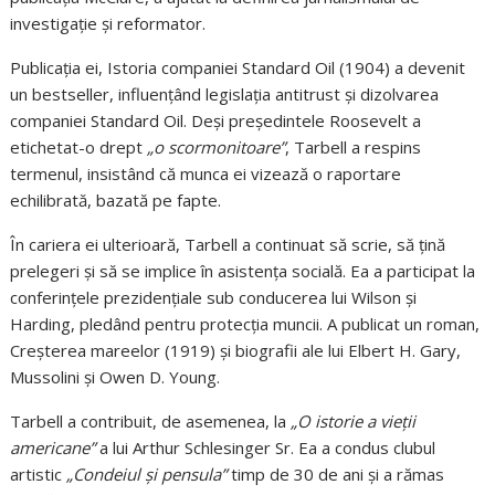
investigație și reformator.
Publicația ei, Istoria companiei Standard Oil (1904) a devenit
un bestseller, influențând legislația antitrust și dizolvarea
companiei Standard Oil. Deși președintele Roosevelt a
etichetat-o ​​drept
„o scormonitoare”
, Tarbell a respins
termenul, insistând că munca ei vizează o raportare
echilibrată, bazată pe fapte.
În cariera ei ulterioară, Tarbell a continuat să scrie, să țină
prelegeri și să se implice în asistența socială. Ea a participat la
conferințele prezidențiale sub conducerea lui Wilson și
Harding, pledând pentru protecția muncii. A publicat un roman,
Creșterea mareelor (1919) și biografii ale lui Elbert H. Gary,
Mussolini și Owen D. Young.
Tarbell a contribuit, de asemenea, la
„O istorie a vieții
americane”
a lui Arthur Schlesinger Sr. Ea a condus clubul
artistic
„Condeiul și pensula”
timp de 30 de ani și a rămas