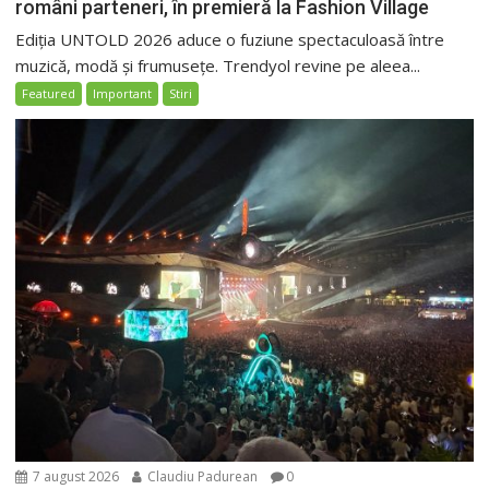
români parteneri, în premieră la Fashion Village
Ediția UNTOLD 2026 aduce o fuziune spectaculoasă între
muzică, modă și frumusețe. Trendyol revine pe aleea...
Featured
Important
Stiri
7 august 2026
Claudiu Padurean
0