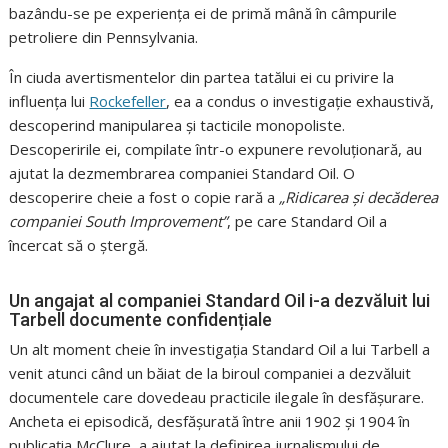
bazându-se pe experiența ei de primă mână în câmpurile
petroliere din Pennsylvania.
În ciuda avertismentelor din partea tatălui ei cu privire la
influența lui
Rockefeller
, ea a condus o investigație exhaustivă,
descoperind manipularea și tacticile monopoliste.
Descoperirile ei, compilate într-o expunere revoluționară, au
ajutat la dezmembrarea companiei Standard Oil. O
descoperire cheie a fost o copie rară a
„Ridicarea și decăderea
companiei South Improvement”
, pe care Standard Oil a
încercat să o ștergă.
Un angajat al companiei Standard Oil i-a dezvăluit lui
Tarbell documente confidențiale
Un alt moment cheie în investigația Standard Oil a lui Tarbell a
venit atunci când un băiat de la biroul companiei a dezvăluit
documentele care dovedeau practicile ilegale în desfășurare.
Ancheta ei episodică, desfășurată între anii 1902 și 1904 în
publicația McClure, a ajutat la definirea jurnalismului de