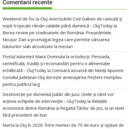
Comentarii recente
Weekend de foc la Cluj: Avertizările Cod Galben de caniculă și
nopți tropicale rămân valabile până duminică - ClujToday
la
Berea revine pe stadioanele din România: Președintele
Nicușor Dan a promulgat legea care permite vânzarea
băuturilor slab alcoolizate la meciuri
Postul Adormirii Maicii Domnului la ortodocși: Perioada,
semnificații, tradiții și recomandări pentru o alimentație
echilibrată - ClujToday
la
Comoară ascunsă din Munții Apuseni:
Consiliul Județean Cluj dorește amenajarea Peșterii Humpleu
pentru publicul larg
Dezinsecție pe domeniul public din Jucu: Unde și când vor
acționa echipele de intervenție - ClujToday
la
Relațiile
economice dintre România și Regatul Țărilor de Jos, la un nivel
fără precedent de bun
Nunta la Cluj în 2026: Între meniuri de 70 de euro și opțiuni de