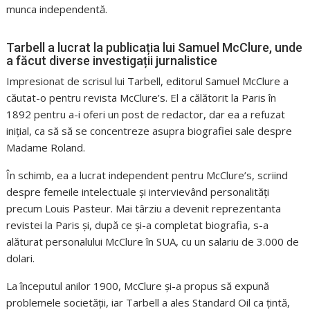
munca independentă.
Tarbell a lucrat la publicația lui Samuel McClure, unde
a făcut diverse investigații jurnalistice
Impresionat de scrisul lui Tarbell, editorul Samuel McClure a
căutat-o ​​pentru revista McClure’s. El a călătorit la Paris în
1892 pentru a-i oferi un post de redactor, dar ea a refuzat
inițial, ca să să se concentreze asupra biografiei sale despre
Madame Roland.
În schimb, ea a lucrat independent pentru McClure’s, scriind
despre femeile intelectuale și intervievând personalități
precum Louis Pasteur. Mai târziu a devenit reprezentanta
revistei la Paris și, după ce și-a completat biografia, s-a
alăturat personalului McClure în SUA, cu un salariu de 3.000 de
dolari.
La începutul anilor 1900, McClure și-a propus să expună
problemele societății, iar Tarbell a ales Standard Oil ca țintă,