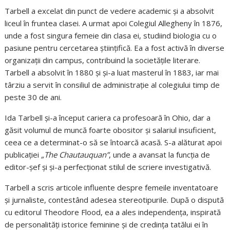
Tarbell a excelat din punct de vedere academic și a absolvit
liceul în fruntea clasei. A urmat apoi Colegiul Allegheny în 1876,
unde a fost singura femeie din clasa ei, studiind biologia cu o
pasiune pentru cercetarea științifică. Ea a fost activă în diverse
organizații din campus, contribuind la societățile literare.
Tarbell a absolvit în 1880 și și-a luat masterul în 1883, iar mai
târziu a servit în consiliul de administrație al colegiului timp de
peste 30 de ani.
Ida Tarbell și-a început cariera ca profesoară în Ohio, dar a
găsit volumul de muncă foarte obositor și salariul insuficient,
ceea ce a determinat-o să se întoarcă acasă. S-a alăturat apoi
publicației
„The Chautauquan”
, unde a avansat la funcția de
editor-șef și și-a perfecționat stilul de scriere investigativă.
Tarbell a scris articole influente despre femeile inventatoare
și jurnaliste, contestând adesea stereotipurile. După o dispută
cu editorul Theodore Flood, ea a ales independența, inspirată
de personalități istorice feminine și de credința tatălui ei în