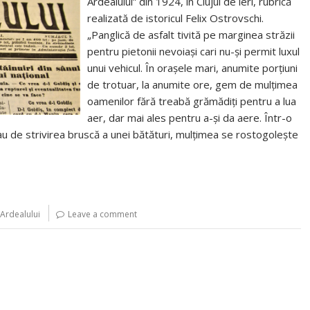
Ardealului” din 1924, în Clujul de ieri, rubrică
realizată de istoricul Felix Ostrovschi.
„Panglică de asfalt tivită pe marginea străzii
pentru pietonii nevoiași cari nu-și permit luxul
unui vehicul. În orașele mari, anumite porțiuni
de trotuar, la anumite ore, gem de mulțimea
oamenilor fără treabă grămădiți pentru a lua
aer, dar mai ales pentru a-și da aere. Într-o
sau de strivirea bruscă a unei bătături, mulțimea se rostogolește
 Ardealului
Leave a comment