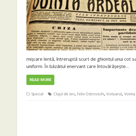
mișcare lentă, întreruptă scurt de ghiontul unui cot 
uniform. În bâzâitul enervant care întovărășește…
READ MORE
,
,
,
Special
Clujul de ieri
Felix Ostrovschi
trotuarul
Vointa