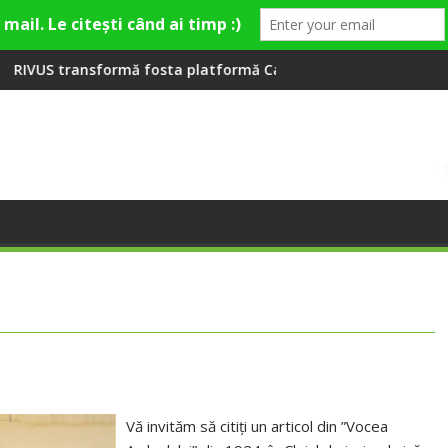
ră la Fashion Village
 fosta platformă Carbochim într-un nou centru cultural și de d
Când luna devine o întreb
Vă invităm să citiți un articol din ”Vocea