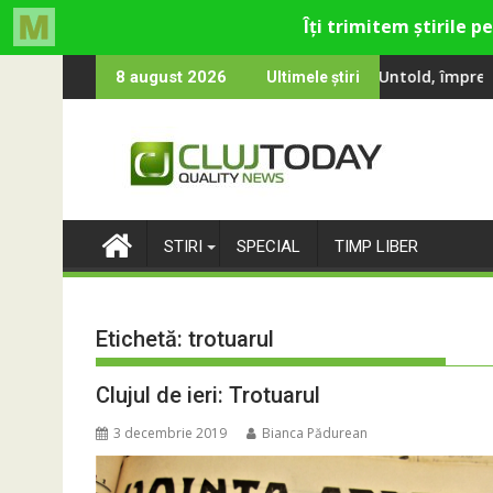
Skip
, Smiley și Theo Rose și comercianți români parteneri, în premie
0 000 de oameni au cântat, la Untold, împreună cu Sting
RIVUS transformă
8 august 2026
Ultimele știri
to
content
STIRI
SPECIAL
TIMP LIBER
Etichetă:
trotuarul
Clujul de ieri: Trotuarul
3 decembrie 2019
Bianca Pădurean