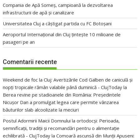
Compania de Apă Someș, campioană la dezvoltarea
infrastructurii de apă și canalizare
Universitatea Cluj a câștigat partida cu FC Botoșani
Aeroportul Internațional din Cluj țintește 10 milioane de
pasageri pe an
Comentarii recente
Weekend de foc la Cluj: Avertizările Cod Galben de caniculă și
nopți tropicale rămân valabile până duminică - ClujToday
la
Berea revine pe stadioanele din România: Președintele
Nicușor Dan a promulgat legea care permite vânzarea
băuturilor slab alcoolizate la meciuri
Postul Adormirii Maicii Domnului la ortodocși: Perioada,
semnificații, tradiții și recomandări pentru o alimentație
echilibrată - ClujToday
la
Comoară ascunsă din Munții Apuseni: