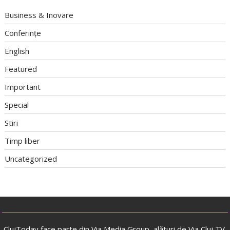
Business & Inovare
Conferințe
English
Featured
Important
Special
Stiri
Timp liber
Uncategorized
ClujToday face parte din Via Media Group, alături de Via Cluj TV,