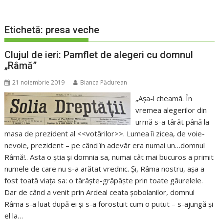
Etichetă:
presa veche
Clujul de ieri: Pamflet de alegeri cu domnul
„Râmă”
21 noiembrie 2019
Bianca Pădurean
„Așa-l cheamă. În
vremea alegerilor din
urmă s-a târât până la
masa de prezident al <<votărilor>>. Lumea îi zicea, de voie-
nevoie, prezident – pe când în adevăr era numai un…domnul
Râmă!.. Asta o știa și domnia sa, numai cât mai bucuros a primit
numele de care nu s-a arătat vrednic. Și, Râma nostru, așa a
fost toată viața sa: o târâște-grăpâște prin toate găurelele.
Dar de când a venit prin Ardeal ceata șobolanilor, domnul
Râma s-a luat după ei și s-a forostuit cum o putut – s-ajungă și
el la…