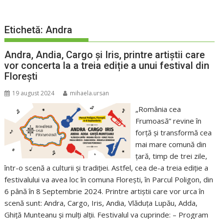
Etichetă:
Andra
Andra, Andia, Cargo și Iris, printre artiștii care
vor concerta la a treia ediție a unui festival din
Florești
19 august 2024
mihaela.ursan
„România cea
Frumoasă” revine în
forță și transformă cea
mai mare comună din
țară, timp de trei zile,
într-o scenă a culturii și tradiției. Astfel, cea de-a treia ediție a
festivalului va avea loc în comuna Florești, în Parcul Poligon, din
6 până în 8 Septembrie 2024. Printre artiștii care vor urca în
scenă sunt: Andra, Cargo, Iris, Andia, Vlăduța Lupău, Adda,
Ghiță Munteanu și mulți alții. Festivalul va cuprinde: – Program