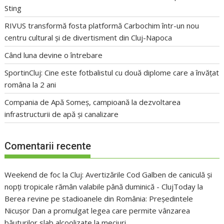
Sting
RIVUS transformă fosta platformă Carbochim într-un nou
centru cultural și de divertisment din Cluj-Napoca
Când luna devine o întrebare
SportinCluj: Cine este fotbalistul cu două diplome care a învățat
româna la 2 ani
Compania de Apă Someș, campioană la dezvoltarea
infrastructurii de apă și canalizare
Comentarii recente
Weekend de foc la Cluj: Avertizările Cod Galben de caniculă și
nopți tropicale rămân valabile până duminică - ClujToday
la
Berea revine pe stadioanele din România: Președintele
Nicușor Dan a promulgat legea care permite vânzarea
băuturilor slab alcoolizate la meciuri