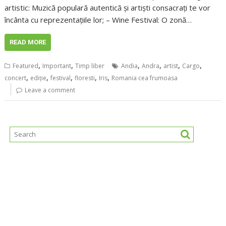
artistic: Muzică populară autentică și artiști consacrați te vor
încânta cu reprezentațiile lor; – Wine Festival: O zonă…
READ MORE
,
,
,
,
,
,
Featured
Important
Timp liber
Andia
Andra
artist
Cargo
,
,
,
,
,
concert
ediţie
festival
floresti
Iris
Romania cea frumoasa
Leave a comment