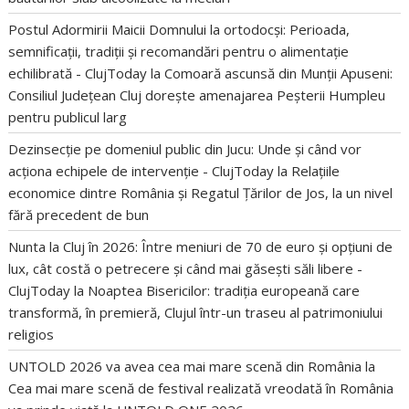
Postul Adormirii Maicii Domnului la ortodocși: Perioada,
semnificații, tradiții și recomandări pentru o alimentație
echilibrată - ClujToday
la
Comoară ascunsă din Munții Apuseni:
Consiliul Județean Cluj dorește amenajarea Peșterii Humpleu
pentru publicul larg
Dezinsecție pe domeniul public din Jucu: Unde și când vor
acționa echipele de intervenție - ClujToday
la
Relațiile
economice dintre România și Regatul Țărilor de Jos, la un nivel
fără precedent de bun
Nunta la Cluj în 2026: Între meniuri de 70 de euro și opțiuni de
lux, cât costă o petrecere și când mai găsești săli libere -
ClujToday
la
Noaptea Bisericilor: tradiția europeană care
transformă, în premieră, Clujul într-un traseu al patrimoniului
religios
UNTOLD 2026 va avea cea mai mare scenă din România
la
Cea mai mare scenă de festival realizată vreodată în România