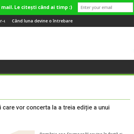
tural și de divertisment din Cluj-Napoca
vine o întrebare
SportinCluj: Cine est
ii care vor concerta la a treia ediție a unui