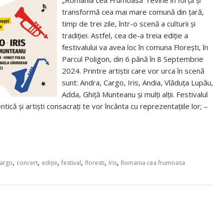
„România cea Frumoasă” revine în forță și
transformă cea mai mare comună din țară,
timp de trei zile, într-o scenă a culturii și
tradiției. Astfel, cea de-a treia ediție a
festivalului va avea loc în comuna Florești, în
Parcul Poligon, din 6 până în 8 Septembrie
2024. Printre artiștii care vor urca în scenă
sunt: Andra, Cargo, Iris, Andia, Vlăduța Lupău,
Adda, Ghiță Munteanu și mulți alții. Festivalul
ică și artiști consacrați te vor încânta cu reprezentațiile lor; –
,
,
,
,
,
,
argo
concert
ediţie
festival
floresti
Iris
Romania cea frumoasa