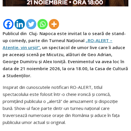
Publicul din Cluj- Napoca este invitat la o seară de stand-
up comedy, parte din Turneul Național
„RO-ALERT –
Atenție, vin urșii!”
, un spectacol de umor live care îi aduce
pe aceeași scenă pe Micutzu, alături de Geo Adrian,
George Dumitru și Alex Ioniță.
Evenimentul va avea loc în
data de 21 noiembrie 2026, la ora 18.00, la Casa de Cultură
a Studenților.
Inspirat din cunoscutele notificari RO-ALERT, titlul
spectacolului este folosit într-o cheie ironică și comică,
promițând publicului o „alertă” de amuzament și dispoziție
bună. Show-ul face parte dintr-un turneu național care
traversează numeroase orașe din România și aduce în fața
publicului umor actual si original.