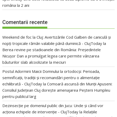
româna la 2 ani
Comentarii recente
Weekend de foc la Cluj: Avertizările Cod Galben de caniculă și
nopți tropicale rămân valabile până duminică - ClujToday
la
Berea revine pe stadioanele din România: Președintele
Nicușor Dan a promulgat legea care permite vânzarea
băuturilor slab alcoolizate la meciuri
Postul Adormirii Maicii Domnului la ortodocși: Perioada,
semnificații, tradiții și recomandări pentru o alimentație
echilibrată - ClujToday
la
Comoară ascunsă din Munții Apuseni:
Consiliul Județean Cluj dorește amenajarea Peșterii Humpleu
pentru publicul larg
Dezinsecție pe domeniul public din Jucu: Unde și când vor
acționa echipele de intervenție - ClujToday
la
Relațiile