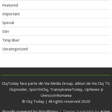
Featured
Important
Special
Stiri
Timp liber
Uncategorized
ClujToday face parte din Via Media Group, alături de Via Cluj TV,
ClujInsider, SportInCluj, TransylvaniaToday, UpNews și
UnescoInRomania
© Cluj Today | All rights reserved 2020
Proudly powered by WordPress
|
Theme: SuperMag by
Acme