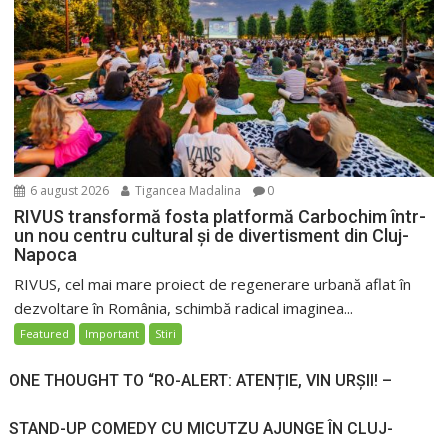
6 august 2026
Tigancea Madalina
0
RIVUS transformă fosta platformă Carbochim într-
un nou centru cultural și de divertisment din Cluj-
Napoca
RIVUS, cel mai mare proiect de regenerare urbană aflat în
dezvoltare în România, schimbă radical imaginea...
Featured
Important
Stiri
ONE THOUGHT TO “RO-ALERT: ATENȚIE, VIN URȘII! –
STAND-UP COMEDY CU MICUTZU AJUNGE ÎN CLUJ-