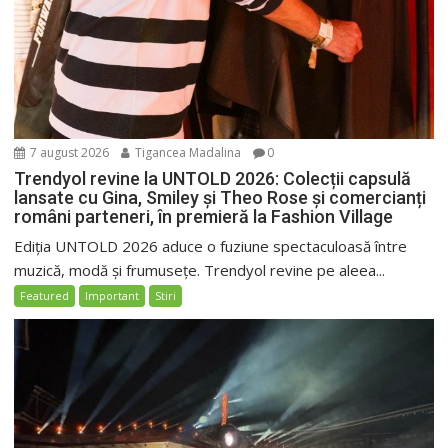
7 august 2026
Tigancea Madalina
0
Trendyol revine la UNTOLD 2026: Colecții capsulă
lansate cu Gina, Smiley și Theo Rose și comercianți
români parteneri, în premieră la Fashion Village
Ediția UNTOLD 2026 aduce o fuziune spectaculoasă între
muzică, modă și frumusețe. Trendyol revine pe aleea...
Featured
Important
Stiri