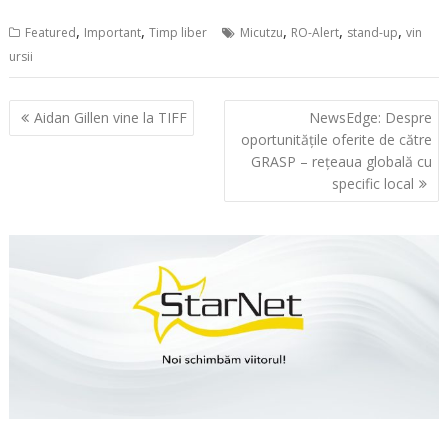
,
,
,
,
,
Featured
Important
Timp liber
Micutzu
RO-Alert
stand-up
vin
ursii
Navigare
Aidan Gillen vine la TIFF
NewsEdge: Despre
în
oportunitățile oferite de către
articole
GRASP – rețeaua globală cu
specific local