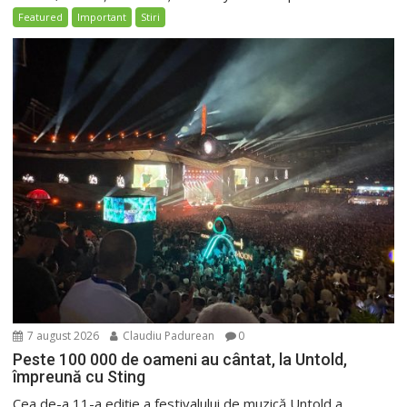
Featured
Important
Stiri
7 august 2026
Claudiu Padurean
0
Peste 100 000 de oameni au cântat, la Untold,
împreună cu Sting
Cea de-a 11-a ediție a festivalului de muzică Untold a