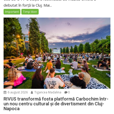
debutat în forță la Cluj. Mai...
Important
Timp liber
6 august 2026
Tigancea Madalina
0
RIVUS transformă fosta platformă Carbochim într-
un nou centru cultural și de divertisment din Cluj-
Napoca