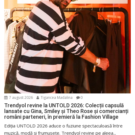
7 august 2026
Tigancea Madalina
0
Trendyol revine la UNTOLD 2026: Colecții capsulă
lansate cu Gina, Smiley și Theo Rose și comercianți
români parteneri, în premieră la Fashion Village
Ediția UNTOLD 2026 aduce o fuziune spectaculoasă între
muzică, modă și frumusețe. Trendyol revine pe aleea...