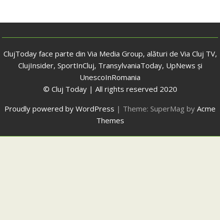
ClujToday face parte din Via Media Group, alături de Via Cluj TV,
ClujInsider, SportInCluj, TransylvaniaToday, UpNews și
UnescoInRomania
© Cluj Today | All rights reserved 2020
Proudly powered by WordPress
|
Theme: SuperMag by
Acme
Themes