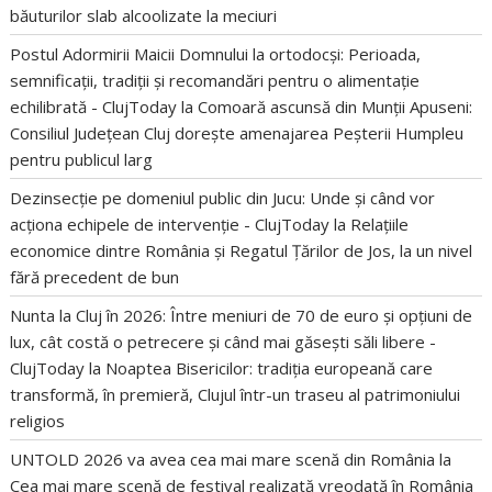
băuturilor slab alcoolizate la meciuri
Postul Adormirii Maicii Domnului la ortodocși: Perioada,
semnificații, tradiții și recomandări pentru o alimentație
echilibrată - ClujToday
la
Comoară ascunsă din Munții Apuseni:
Consiliul Județean Cluj dorește amenajarea Peșterii Humpleu
pentru publicul larg
Dezinsecție pe domeniul public din Jucu: Unde și când vor
acționa echipele de intervenție - ClujToday
la
Relațiile
economice dintre România și Regatul Țărilor de Jos, la un nivel
fără precedent de bun
Nunta la Cluj în 2026: Între meniuri de 70 de euro și opțiuni de
lux, cât costă o petrecere și când mai găsești săli libere -
ClujToday
la
Noaptea Bisericilor: tradiția europeană care
transformă, în premieră, Clujul într-un traseu al patrimoniului
religios
UNTOLD 2026 va avea cea mai mare scenă din România
la
Cea mai mare scenă de festival realizată vreodată în România