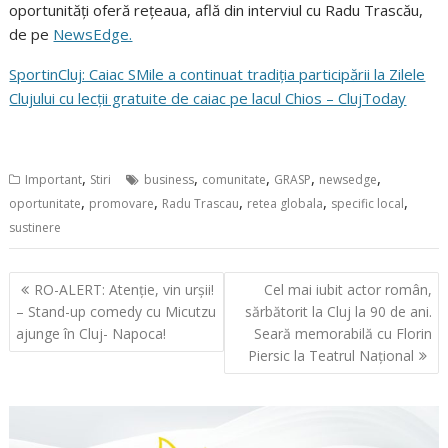
oportunități oferă rețeaua, află din interviul cu Radu Trascău,
de pe
NewsEdge.
SportinCluj: Caiac SMile a continuat tradiția participării la Zilele
Clujului cu lecții gratuite de caiac pe lacul Chios – ClujToday
,
,
,
,
,
Important
Stiri
business
comunitate
GRASP
newsedge
,
,
,
,
,
oportunitate
promovare
Radu Trascau
retea globala
specific local
sustinere
Navigare
RO-ALERT: Atenție, vin urșii!
Cel mai iubit actor român,
în
– Stand-up comedy cu Micutzu
sărbătorit la Cluj la 90 de ani.
articole
ajunge în Cluj- Napoca!
Seară memorabilă cu Florin
Piersic la Teatrul Național